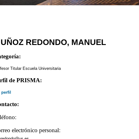
UÑOZ REDONDO, MANUEL
tegoría:
fesor Titular Escuela Universitaria
rfil de PRISMA:
 perfil
ntacto:
léfono:
rreo electrónico personal:
redondo@us.es