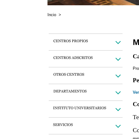
Incio
>
M
Ca
Pro
Pe
Ver
Co
Te
Co
mm