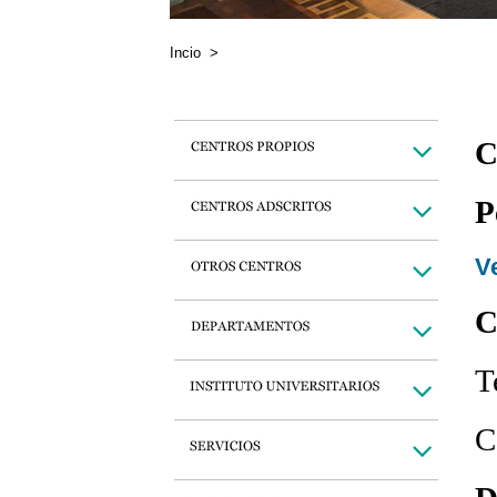
Incio
>
C
P
Ve
C
T
C