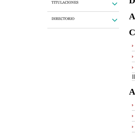
D
A
C
A