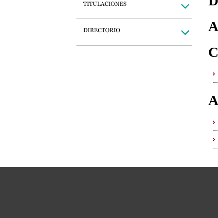
D
A
C
A