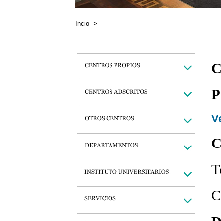
Incio
>
C
P
Ve
C
T
C