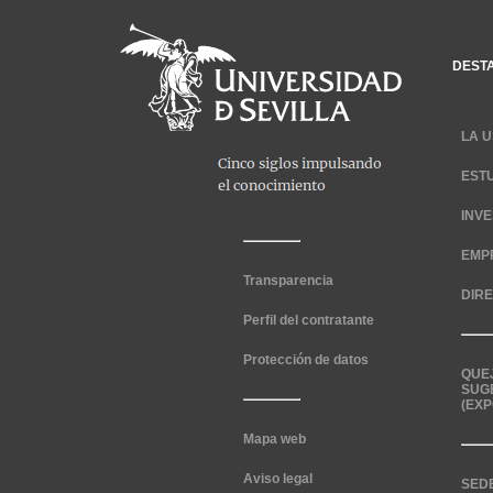
DEST
LA U
EST
INV
EMP
Transparencia
DIR
Perfil del contratante
Protección de datos
QUE
SUG
(EXP
Mapa web
Aviso legal
SED