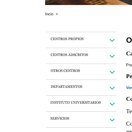
Incio
>
O
Ca
Pro
Pe
Ver
Co
Te
Co
an