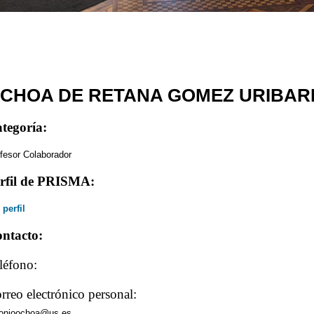
CHOA DE RETANA GOMEZ URIBARR
tegoría:
fesor Colaborador
rfil de PRISMA:
 perfil
ntacto:
léfono:
rreo electrónico personal:
tonioochoa@us.es