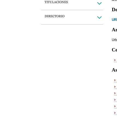
De
UR
Ar
Urb
Ce
As