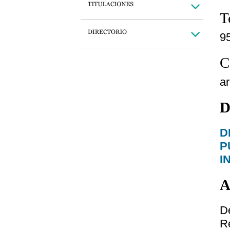
T
9
C
a
D
D
P
I
A
D
Re