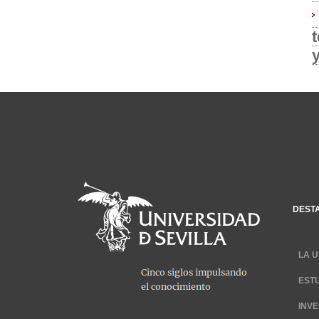
DEST
LA U
EST
INV