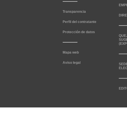
EMP
Transparencia
DIR
Perfil del contratante
Protección de datos
QUE
SUG
(EXP
Mapa web
Aviso legal
SED
ELE
EDIT