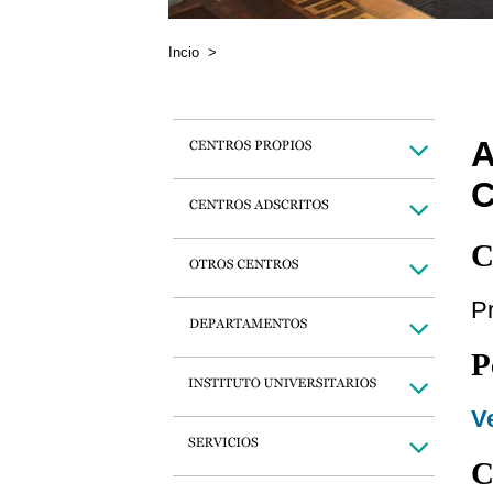
Incio
>
A
C
Pr
P
Ve
C