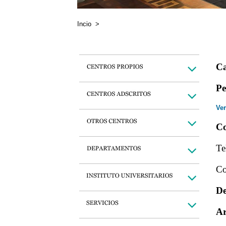
Incio
>
Ca
Pe
Ver
Co
Te
Co
De
Ar