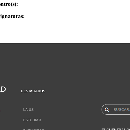
ntro(s):
ignaturas:
DESTACADOS
LA US
ESTUDIAR