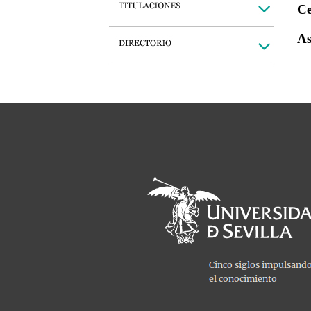
Ce
As