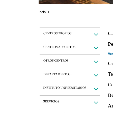
Incio
>
Ca
Pe
Ver
Co
Te
Co
De
Ar