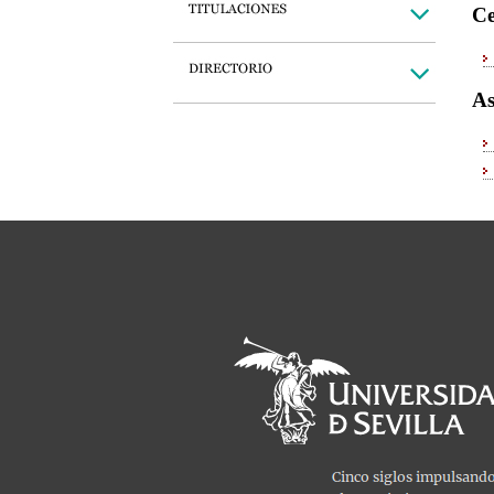
Ce
As