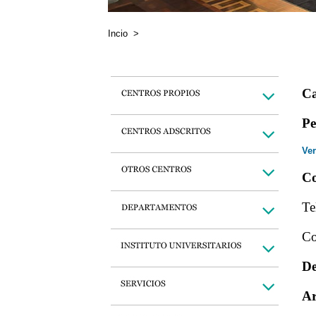
Incio
>
Ca
Pe
Ver
Co
Te
Co
De
Ar