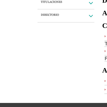
D
A
C
A