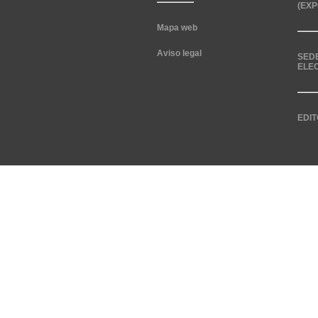
(EXP
Mapa web
Aviso legal
SED
ELE
EDIT