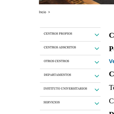
Incio
>
C
P
Ve
C
T
C