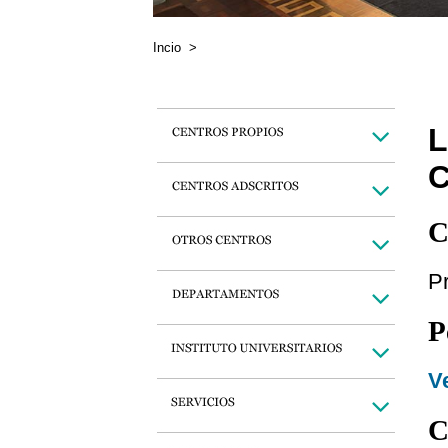
Incio
>
C
P
P
Ve
C