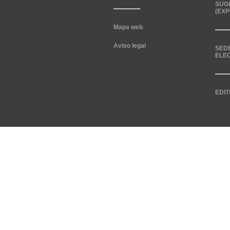
SUG
(EXP
Mapa web
Aviso legal
SED
ELE
EDIT