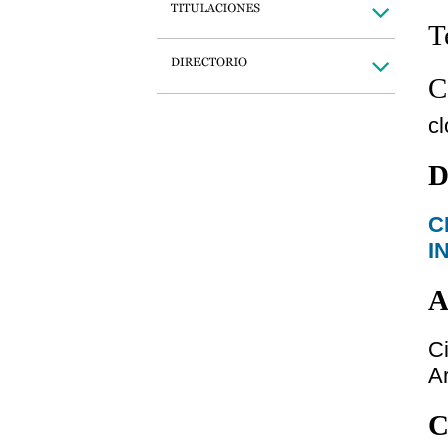
T
C
c
D
C
I
A
C
Ar
C