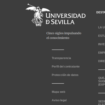
DEST
LA U
EST
INV
EMP
Transparencia
DIR
Perfil del contratante
Protección de datos
QUE
SUG
(EXP
Mapa web
Aviso legal
SED
ELE