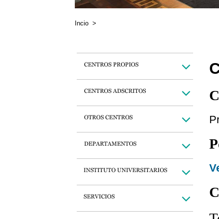
Incio
>
C
C
Pr
P
Ve
C
T