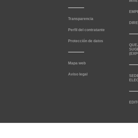
INV
EMP
Transparencia
DIR
Perfil del contratante
Protección de datos
QUE
SUG
(EXP
Mapa web
Aviso legal
SED
ELE
EDIT