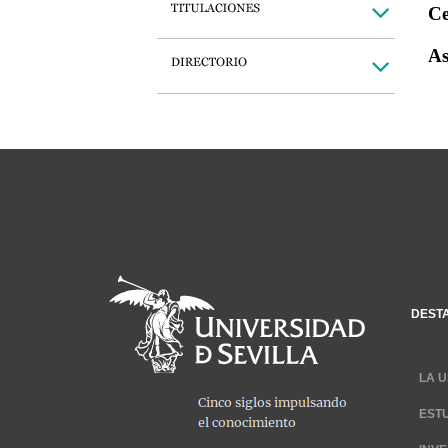
Ce
As
DEST
LA U
EST