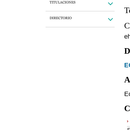
T
C
e
D
E
A
E
C