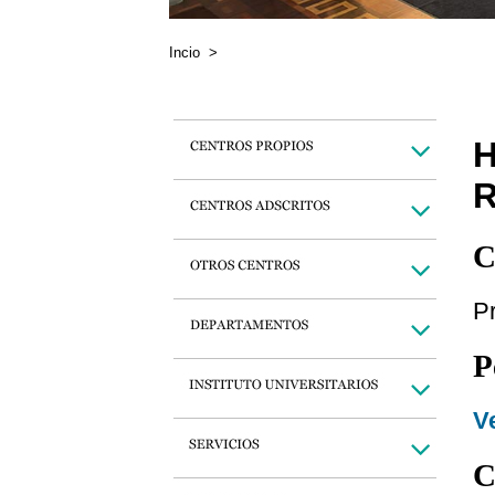
Incio
>
C
Pr
P
Ve
C