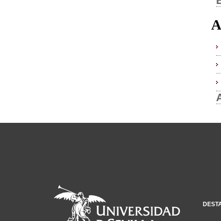
A
DEST