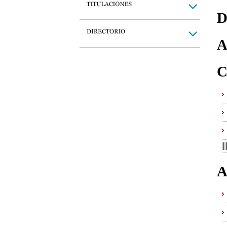
D
A
C
A