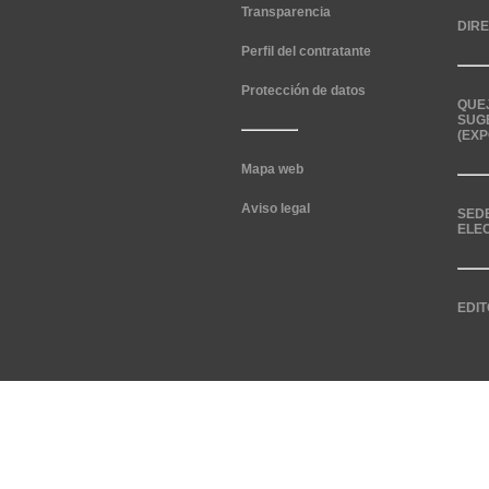
Transparencia
DIR
Perfil del contratante
Protección de datos
QUE
SUG
(EXP
Mapa web
Aviso legal
SED
ELE
EDIT