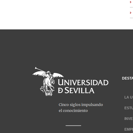
DEST
LA U
EST
INV
EMP