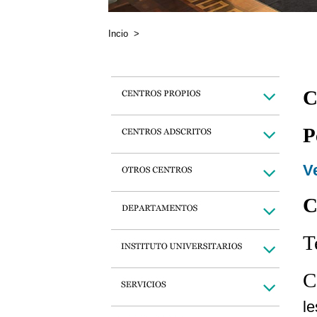
Incio
>
C
P
Ve
C
T
C
l