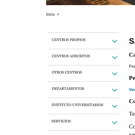
Incio
>
S
Ca
Pro
Pe
Ver
Co
Te
Co
js