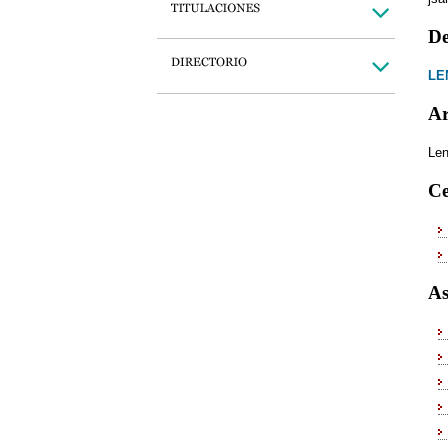
De
LE
Ar
Len
Ce
As