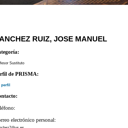
ANCHEZ RUIZ, JOSE MANUEL
tegoría:
fesor Sustituto
rfil de PRISMA:
 perfil
ntacto:
léfono:
rreo electrónico personal:
anchez7@us.es