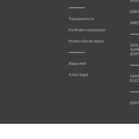
INV
EMP
Transparencia
DIR
Perfil del contratante
Protección de datos
QUE
SUG
(EXP
Mapa web
Aviso legal
SED
ELE
EDIT