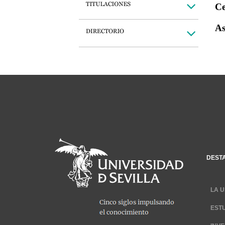
Ce
As
DEST
LA U
EST