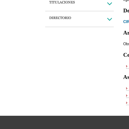
De
CI
Ar
Obs
Ce
As