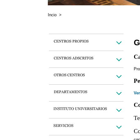
Incio
>
G
Ca
Pro
Pe
Ver
Co
Te
Co
cg