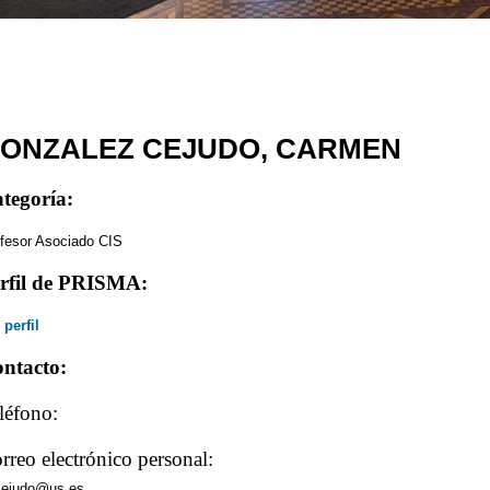
ONZALEZ CEJUDO, CARMEN
tegoría:
fesor Asociado CIS
rfil de PRISMA:
 perfil
ntacto:
léfono:
rreo electrónico personal:
cejudo@us.es