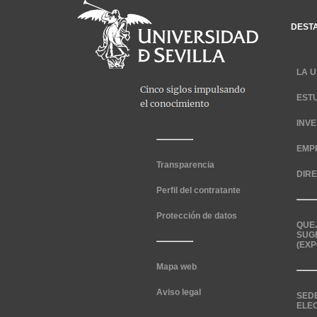
DEST
LA U
EST
INV
EMP
Transparencia
DIR
Perfil del contratante
Protección de datos
QUE
SUG
(EXP
Mapa web
Aviso legal
SED
ELE