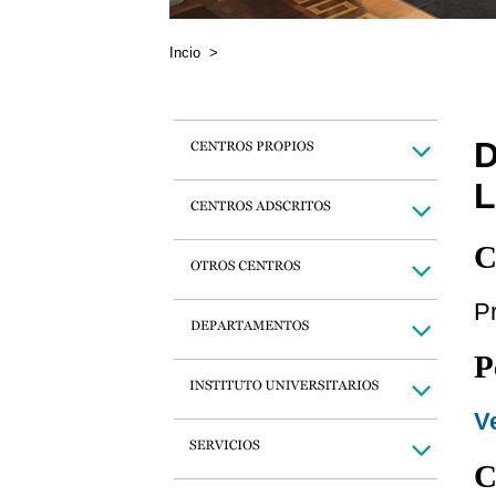
Incio
>
L
C
P
P
Ve
C