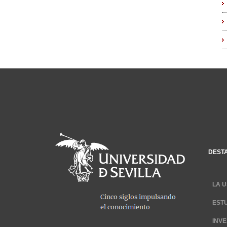
DEST
LA U
EST
INV