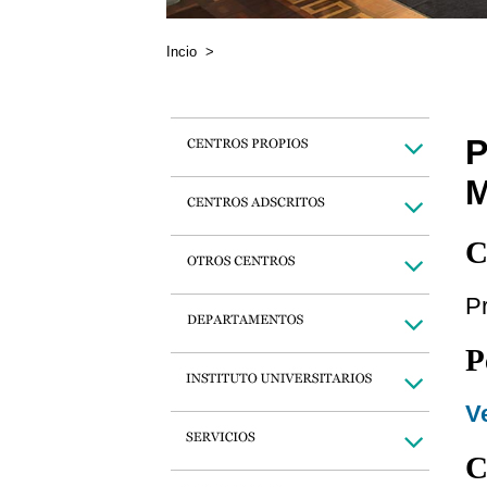
Incio
>
P
M
C
Pr
P
Ve
C