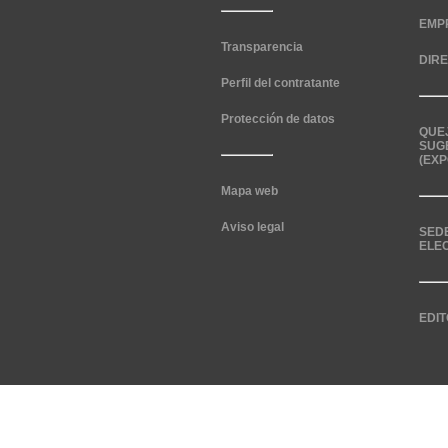
EMP
Transparencia
DIR
Perfil del contratante
Protección de datos
QUE
SUG
(EXP
Mapa web
Aviso legal
SED
ELE
EDIT