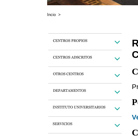
Incio
>
C
P
P
Ve
C