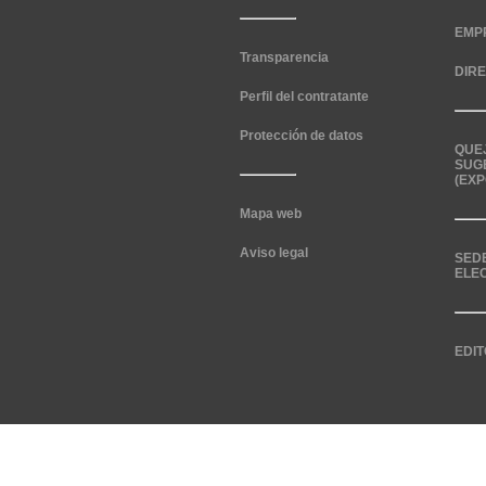
EMP
Transparencia
DIR
Perfil del contratante
Protección de datos
QUE
SUG
(EXP
Mapa web
Aviso legal
SED
ELE
EDIT