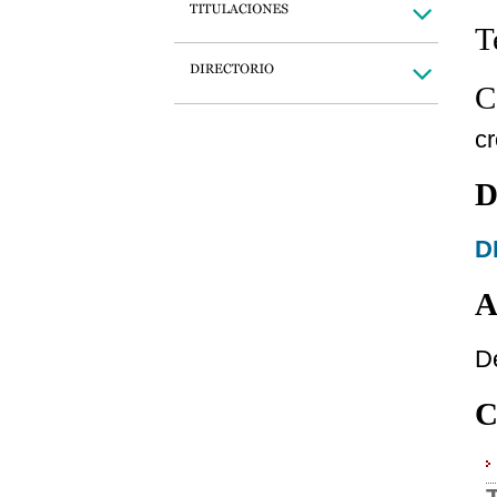
T
C
c
D
D
A
D
C