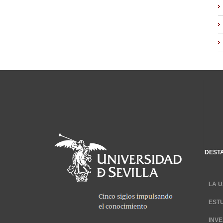
DEST
LA U
EST
INV