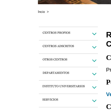
Incio
>
R
C
C
P
P
Ve
C