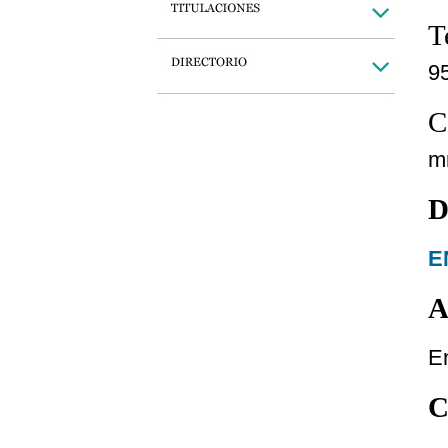
T
9
C
m
D
E
A
E
C