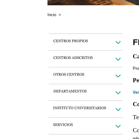
Incio
>
F
Ca
Pro
Pe
Ver
Co
Te
Co
mf