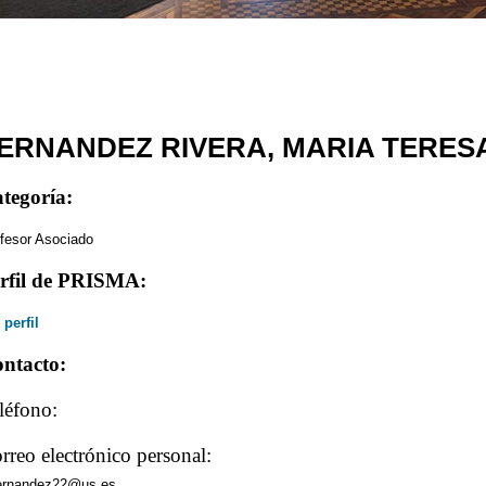
ERNANDEZ RIVERA, MARIA TERES
tegoría:
fesor Asociado
rfil de PRISMA:
 perfil
ntacto:
léfono:
rreo electrónico personal:
ernandez22@us.es