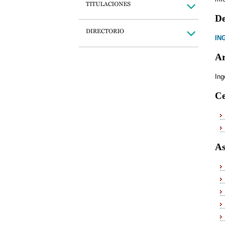
De
IN
Ar
Ing
Ce
As