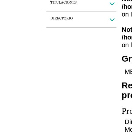
/ho
on 
Not
/ho
on 
Gr
M
Re
pr
Pr
Di
Me