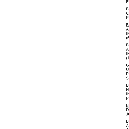
E
B
C
P
B
A
I
(
B
A
I
(
G
U
P
S
B
N
I
P
B
D
J
B
A