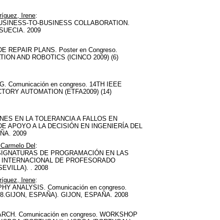
íguez, Irene
:
BUSINESS-TO-BUSINESS COLLABORATION.
 SUECIA. 2009
REPAIR PLANS. Poster en Congreso.
ON AND ROBOTICS (ICINCO 2009) (6)
Comunicación en congreso. 14TH IEEE
ORY AUTOMATION (ETFA2009) (14)
ES EN LA TOLERANCIA A FALLOS EN
 DE APOYO A LA DECISIÓN EN INGENIERÍA DEL
ÑA. 2009
, Carmelo Del
:
SIGNATURAS DE PROGRAMACIÓN EN LAS
ESO INTERNACIONAL DE PROFESORADO
EVILLA). . 2008
íguez, Irene
:
NALYSIS. Comunicación en congreso.
.GIJON, ESPAÑA). GIJON, ESPAÑA. 2008
H. Comunicación en congreso. WORKSHOP