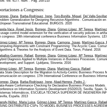
006. Vol. 4177. Núm. . Pag. 200-210
ortaciones a Congresos:
orrego, Diana
,
Barba-Rodríguez, Irene
,
Toro-Bonilla, Miguel
,
Del Valle-Sevilla
roblem Generalization for Designing Recursive Algorithms . Comunicación en 
Uropean Transnational Educational. BURGOS. 2020
arela-Vaca, Ángel Jesús
,
Borrego, Diana
,
Gómez-López, Mª Teresa
,
Martínez
 usage control model extension for the verification of security policies in ar
n congreso. 19th international conference Business Information Systems. 
ómez-López, Mª Teresa
,
Borrego, Diana
,
Carmona, Josep
,
Martínez-Gasca, 
omputing Alignments with Constraint Programming: The Acyclic Case. Comuni
lgorithms & Theories for the Analysis of Event Data. Torun, Poland. 2016
eballos-Guerrero, Rafael
,
Borrego, Diana
,
Gómez-López, Mª Teresa
,
Martínez
ybrid Diagnosis Applied to Multiple Instances in Business Processes. Comu
evelopment, and Support. Ljubljana, Slovenia. 2016
ómez-López, Mª Teresa
,
Borrego, Diana
,
Martínez-Gasca, Rafael
:
ata State Description for the Migration to Activity-Centric Business Process
omunicación en congreso. 17th International Conference on Business Informa
orrego, Diana
,
Barba-Rodríguez, Irene
,
Abad-Herrera, Pedro J.
:
ata-Aware Conformance Checking for Declarative Business Process Models. 
onference on Information Systems Development (ISD2013), Sevilla, Spain, 
istemas Informáticos, ESCUELA TÉCNICA SUPERIOR DE INGENIERÍA I
evilla, España. 2013
arody-Núñez, Maria Luisa
,
Gómez-López, Mª Teresa
,
Martínez-Gasca, Rafae
SING DISTRIBUTED CSPs TO MODEL BUSINESS PROCESSES AGREEME