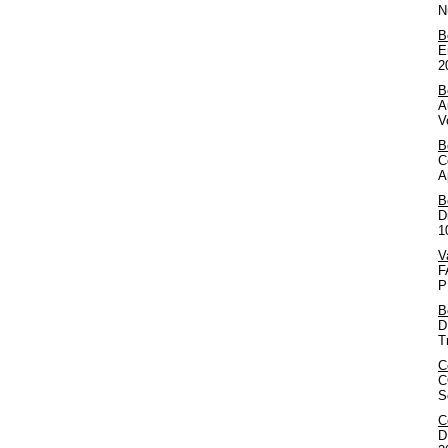
N
B
E
2
B
A
V
B
C
A
B
D
1
V
F
P
B
D
T
C
C
S
C
D