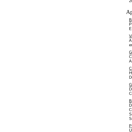
2
Ap
B
P
E
V
A
e
G
C
A
C
H
D
G
D
C
B
D
C
S
S
P
U