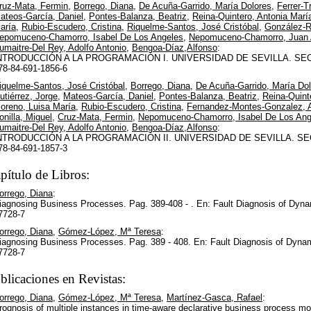
ruz-Mata, Fermin
,
Borrego, Diana
,
De Acuña-Garrido, María Dolores
,
Ferrer-T
ateos-García, Daniel
,
Pontes-Balanza, Beatriz
,
Reina-Quintero, Antonia Marí
aría
,
Rubio-Escudero, Cristina
,
Riquelme-Santos, José Cristóbal
,
González-R
epomuceno-Chamorro, Isabel De Los Angeles
,
Nepomuceno-Chamorro, Juan 
umaitre-Del Rey, Adolfo Antonio
,
Bengoa-Díaz,Alfonso
:
NTRODUCCIÓN A LA PROGRAMACIÓN I. UNIVERSIDAD DE SEVILLA. SEC
78-84-691-1856-6
iquelme-Santos, José Cristóbal
,
Borrego, Diana
,
De Acuña-Garrido, María Do
utiérrez, Jorge
,
Mateos-García, Daniel
,
Pontes-Balanza, Beatriz
,
Reina-Quint
oreno, Luisa María
,
Rubio-Escudero, Cristina
,
Fernandez-Montes-Gonzalez, A
onilla, Miguel
,
Cruz-Mata, Fermin
,
Nepomuceno-Chamorro, Isabel De Los Ang
umaitre-Del Rey, Adolfo Antonio
,
Bengoa-Díaz,Alfonso
:
NTRODUCCIÓN A LA PROGRAMACIÓN II. UNIVERSIDAD DE SEVILLA. SE
78-84-691-1857-3
pítulo de Libros:
orrego, Diana
:
iagnosing Business Processes. Pag. 389-408 - . En: Fault Diagnosis of Dyn
7728-7
orrego, Diana
,
Gómez-López, Mª Teresa
:
iagnosing Business Processes. Pag. 389 - 408. En: Fault Diagnosis of Dyna
7728-7
blicaciones en Revistas:
orrego, Diana
,
Gómez-López, Mª Teresa
,
Martínez-Gasca, Rafael
:
rognosis of multiple instances in time-aware declarative business process mo