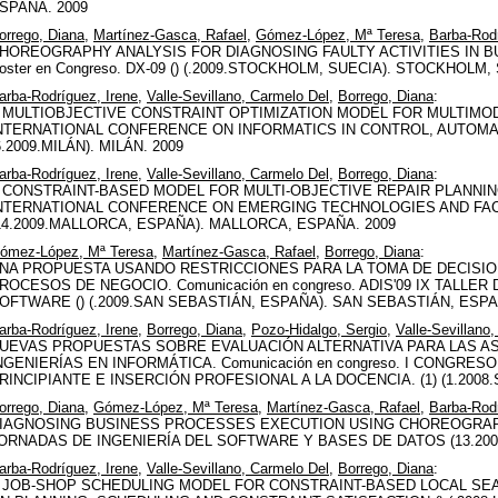
SPAÑA. 2009
orrego, Diana
,
Martínez-Gasca, Rafael
,
Gómez-López, Mª Teresa
,
Barba-Rodr
HOREOGRAPHY ANALYSIS FOR DIAGNOSING FAULTY ACTIVITIES IN 
oster en Congreso. DX-09 () (.2009.STOCKHOLM, SUECIA). STOCKHOLM,
arba-Rodríguez, Irene
,
Valle-Sevillano, Carmelo Del
,
Borrego, Diana
:
 MULTIOBJECTIVE CONSTRAINT OPTIMIZATION MODEL FOR MULTIMODE 
NTERNATIONAL CONFERENCE ON INFORMATICS IN CONTROL, AUTOMATI
6.2009.MILÁN). MILÁN. 2009
arba-Rodríguez, Irene
,
Valle-Sevillano, Carmelo Del
,
Borrego, Diana
:
 CONSTRAINT-BASED MODEL FOR MULTI-OBJECTIVE REPAIR PLANNING. 
NTERNATIONAL CONFERENCE ON EMERGING TECHNOLOGIES AND FACT
14.2009.MALLORCA, ESPAÑA). MALLORCA, ESPAÑA. 2009
ómez-López, Mª Teresa
,
Martínez-Gasca, Rafael
,
Borrego, Diana
:
NA PROPUESTA USANDO RESTRICCIONES PARA LA TOMA DE DECISION
ROCESOS DE NEGOCIO. Comunicación en congreso. ADIS'09 IX TALLER
OFTWARE () (.2009.SAN SEBASTIÁN, ESPAÑA). SAN SEBASTIÁN, ESPA
arba-Rodríguez, Irene
,
Borrego, Diana
,
Pozo-Hidalgo, Sergio
,
Valle-Sevillano
UEVAS PROPUESTAS SOBRE EVALUACIÓN ALTERNATIVA PARA LAS A
NGENIERÍAS EN INFORMÁTICA. Comunicación en congreso. I CONGR
RINCIPIANTE E INSERCIÓN PROFESIONAL A LA DOCENCIA. (1) (1.2008.S
orrego, Diana
,
Gómez-López, Mª Teresa
,
Martínez-Gasca, Rafael
,
Barba-Rodr
IAGNOSING BUSINESS PROCESSES EXECUTION USING CHOREOGRAPHY A
ORNADAS DE INGENIERÍA DEL SOFTWARE Y BASES DE DATOS (13.2008
arba-Rodríguez, Irene
,
Valle-Sevillano, Carmelo Del
,
Borrego, Diana
:
 JOB-SHOP SCHEDULING MODEL FOR CONSTRAINT-BASED LOCAL SEARC