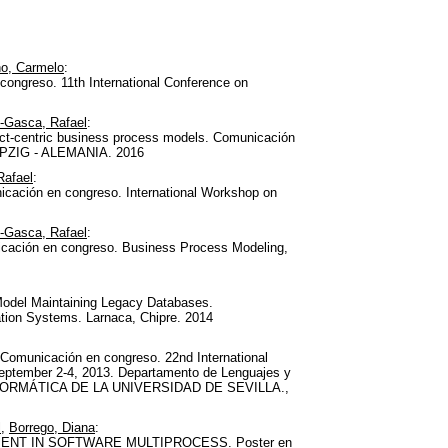
no, Carmelo
:
congreso. 11th International Conference on
-Gasca, Rafael
:
tifact-centric business process models. Comunicación
LEIPZIG - ALEMANIA. 2016
Rafael
:
cación en congreso. International Workshop on
-Gasca, Rafael
:
nicación en congreso. Business Process Modeling,
 Model Maintaining Legacy Databases.
tion Systems. Larnaca, Chipre. 2014
Comunicación en congreso. 22nd International
September 2-4, 2013. Departamento de Lenguajes y
NFORMÁTICA DE LA UNIVERSIDAD DE SEVILLA.,
l
,
Borrego, Diana
:
NT IN SOFTWARE MULTIPROCESS. Poster en