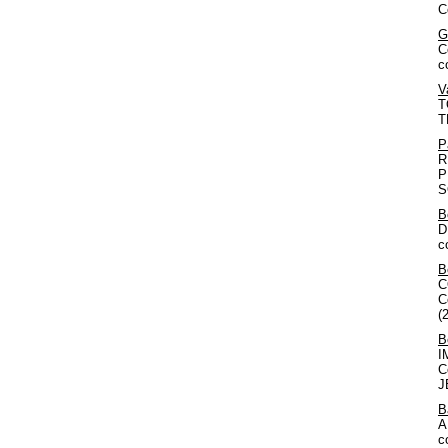
C
G
C
c
V
T
T
P
R
P
S
B
D
c
B
C
C
(
B
I
C
J
B
A
c