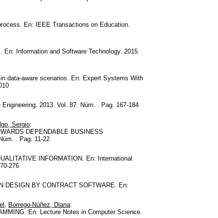
 process. En: IEEE Transactions on Education.
s. En: Information and Software Technology. 2015.
 in data-aware scenarios. En: Expert Systems With
010
Engineering. 2013. Vol. 87. Núm. . Pag. 167-184
go, Sergio
:
OWARDS DEPENDABLE BUSINESS
Núm. . Pag. 11-22
TATIVE INFORMATION. En: International
270-276
N DESIGN BY CONTRACT SOFTWARE. En:
el
,
Borrego-Núñez, Diana
:
. En: Lecture Notes in Computer Science.