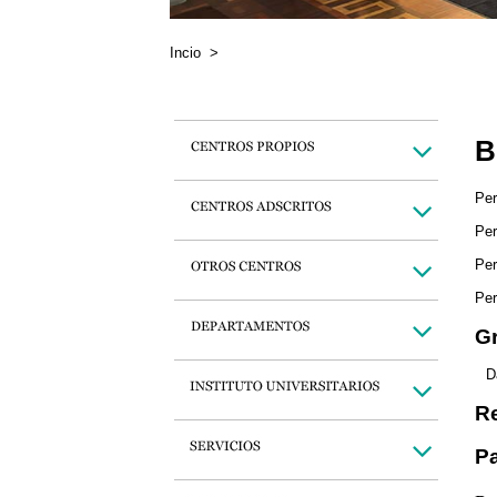
Incio
>
B
Per
Per
Per
Per
Gr
D
Re
Pa