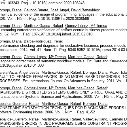
úm. 103243. Pag. - 10.1016/j.compind.2020.103243
orrego, Diana
,
Galindo-Duarte, José Ángel
,
David Benavides
:
mpirical evidence of the usage of programming languages in the educational
020. Vol. . Núm. . Pag. 1-10 10.1109/TE.2020.3030588
orrego, Diana
,
Martínez-Gasca, Rafael
,
Gómez-López, Mª Teresa
:
utomating correctness verification of artifact-centric business process model
ol. 62. Núm. . Pag. 187-197 10.1016/j.infsof.2015.02.010
orrego, Diana
,
Barba-Rodríguez, Irene
:
onformance checking and diagnosis for declarative business process models
pplications. 2014. Vol. 41. Núm. 11. Pag. 5340-5352 10.1016/j.eswa.2014.03.
orrego, Diana
,
Gómez-López, Mª Teresa
,
Martínez-Gasca, Rafael
:
iagnosing correctness of semantic workflow models. En: Data and Knowledge 
0.1016/j.datak.2013.04.008
arela-Vaca, Ángel Jesús
,
Martínez-Gasca, Rafael
,
Borrego, Diana
,
Pozo-Hidal
AULT TOLERANCE FRAMEWORK USING MODEL-BASED DIAGNOSIS: T
ROCESSES. En: International Journal On Advances in Security. 2011. Vol. . 
orrego, Diana
,
Gómez-López, Mª Teresa
,
Martínez-Gasca, Rafael
:
IAGNOSING DISTRIBUTED SYSTEMS USING ONLY STRUCTURAL AND QUALI
ransactions on Systems Science and Applications. 2008. Vol. . Núm. . Pag. 
eballos-Guerrero, Rafael
,
Martínez-Gasca, Rafael
,
Borrego, Diana
:
ONSTRAINT SATISFACTION TECHNIQUES FOR DIAGNOSING ERRORS I
oftware Engineering Notes. 2006. Vol. . Núm. . Pag. 41-52
eballos-Guerrero, Rafael
,
Martínez-Gasca, Rafael
,
Valle-Sevillano, Carmelo D
IAGNOSING ERRORS IN DBC PROGRAMS USING CONSTRAINT PROGRAMMING