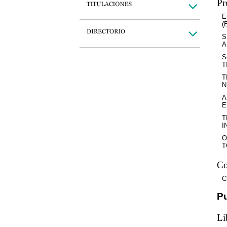
Pr
E
(
S
A
S
T
T
N
A
E
T
I
O
T
Co
C
P
Li