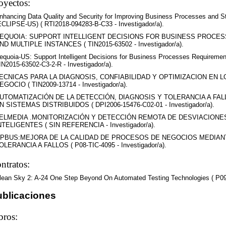
oyectos:
nhancing Data Quality and Security for Improving Business Processes and S
ECLIPSE-US) ( RTI2018-094283-B-C33 - Investigador/a).
EQUOIA: SUPPORT INTELLIGENT DECISIONS FOR BUSINESS PROCE
ND MULTIPLE INSTANCES ( TIN2015-63502 - Investigador/a).
equoia-US: Support Intelligent Decisions for Business Processes Requiremen
IN2015-63502-C3-2-R - Investigador/a).
ECNICAS PARA LA DIAGNOSIS, CONFIABILIDAD Y OPTIMIZACION EN
EGOCIO ( TIN2009-13714 - Investigador/a).
UTOMATIZACIÓN DE LA DETECCIÓN, DIAGNOSIS Y TOLERANCIA A FA
N SISTEMAS DISTRIBUIDOS ( DPI2006-15476-C02-01 - Investigador/a).
ELMEDIA .MONITORIZACIÓN Y DETECCIÓN REMOTA DE DESVIACIONE
NTELIGENTES ( SIN REFERENCIA - Investigador/a).
PBUS:MEJORA DE LA CALIDAD DE PROCESOS DE NEGOCIOS MEDIAN
OLERANCIA A FALLOS ( P08-TIC-4095 - Investigador/a).
ntratos:
lean Sky 2: A-24 One Step Beyond On Automated Testing Technologies ( P095
ublicaciones
bros: