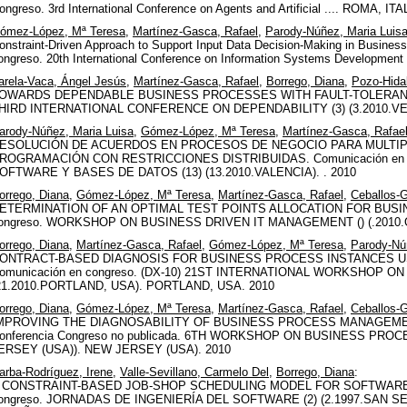
ongreso. 3rd International Conference on Agents and Artificial .... ROMA, ITA
ómez-López, Mª Teresa
,
Martínez-Gasca, Rafael
,
Parody-Núñez, Maria Luis
onstraint-Driven Approach to Support Input Data Decision-Making in Busi
ongreso. 20th International Conference on Information Systems Development 
arela-Vaca, Ángel Jesús
,
Martínez-Gasca, Rafael
,
Borrego, Diana
,
Pozo-Hidal
OWARDS DEPENDABLE BUSINESS PROCESSES WITH FAULT-TOLERANCE 
HIRD INTERNATIONAL CONFERENCE ON DEPENDABILITY (3) (3.2010.VENI
arody-Núñez, Maria Luisa
,
Gómez-López, Mª Teresa
,
Martínez-Gasca, Rafae
ESOLUCIÓN DE ACUERDOS EN PROCESOS DE NEGOCIO PARA MULT
ROGRAMACIÓN CON RESTRICCIONES DISTRIBUIDAS. Comunicación en 
OFTWARE Y BASES DE DATOS (13) (13.2010.VALENCIA). . 2010
orrego, Diana
,
Gómez-López, Mª Teresa
,
Martínez-Gasca, Rafael
,
Ceballos-G
ETERMINATION OF AN OPTIMAL TEST POINTS ALLOCATION FOR BUSIN
ongreso. WORKSHOP ON BUSINESS DRIVEN IT MANAGEMENT () (.2010.
orrego, Diana
,
Martínez-Gasca, Rafael
,
Gómez-López, Mª Teresa
,
Parody-Nú
ONTRACT-BASED DIAGNOSIS FOR BUSINESS PROCESS INSTANCES U
omunicación en congreso. (DX-10) 21ST INTERNATIONAL WORKSHOP ON
21.2010.PORTLAND, USA). PORTLAND, USA. 2010
orrego, Diana
,
Gómez-López, Mª Teresa
,
Martínez-Gasca, Rafael
,
Ceballos-G
MPROVING THE DIAGNOSABILITY OF BUSINESS PROCESS MANAGEME
onferencia Congreso no publicada. 6TH WORKSHOP ON BUSINESS PROCE
ERSEY (USA)). NEW JERSEY (USA). 2010
arba-Rodríguez, Irene
,
Valle-Sevillano, Carmelo Del
,
Borrego, Diana
:
 CONSTRAINT-BASED JOB-SHOP SCHEDULING MODEL FOR SOFTWARE 
ongreso. JORNADAS DE INGENIERÍA DEL SOFTWARE (2) (2.1997.SAN 