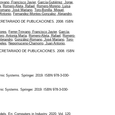
royano, Francisco Javier
,
García-Gutiérrez, Jorge
,
a
,
Romero-Aleta, Rafael
,
Romero-Moreno, Luisa
omano, José Mariano
,
Toro-Bonilla, Miguel
,
Antonio
,
Fernandez-Montes-Gonzalez, Alejandro
,
RETARIADO DE PUBLICACIONES. 2008. ISBN
lores
,
Ferrer-Troyano, Francisco Javier
,
García-
ero, Antonia María
,
Romero-Aleta, Rafael
,
Romero-
lejandro
,
González-Romano, José Mariano
,
Toro-
eles
,
Nepomuceno-Chamorro, Juan Antonio
,
CRETARIADO DE PUBLICACIONES. 2008. ISBN
amic Systems. Springer. 2019. ISBN 978-3-030-
mic Systems. Springer. 2019. ISBN 978-3-030-
dels. En: Computers in Industry. 2020. Vol. 120.