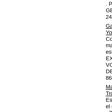
. 
GE
24
Ga
Yo
Co
ma
es
E
VO
DE
86
Ma
Tr
Es
el