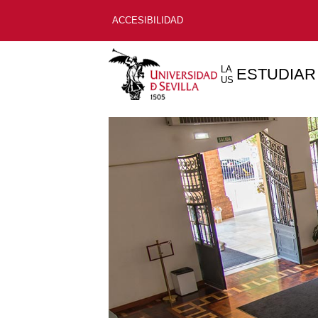
ACCESIBILIDAD
LA
ESTUDIAR
US