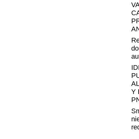
V
C
P
AN
Re
do
au
I
P
A
Y 
PN
Sm
ni
re