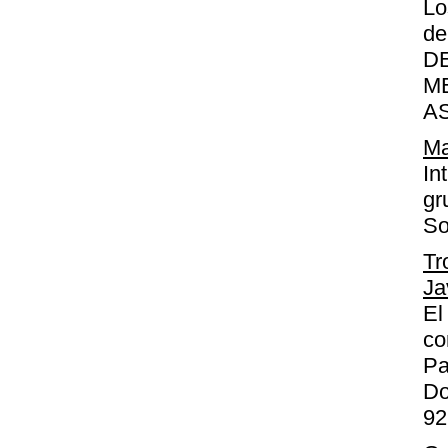
Lo
de
D
M
AS
Ma
In
gr
So
Tr
Ja
El
co
Pa
Do
92