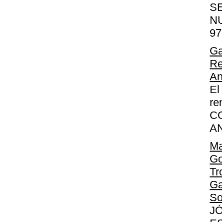
S
NU
97
Ga
Re
An
El
re
C
AN
Ma
Go
Tr
Ga
So
J