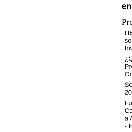
en
Pr
HE
so
In
¿Q
Pr
Oc
So
20
Fu
Co
a 
- 