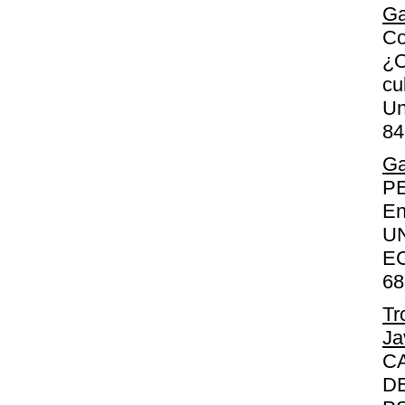
Ga
Co
¿O
cu
Un
84
Ga
PE
En
U
EC
68
Tr
Ja
C
DE