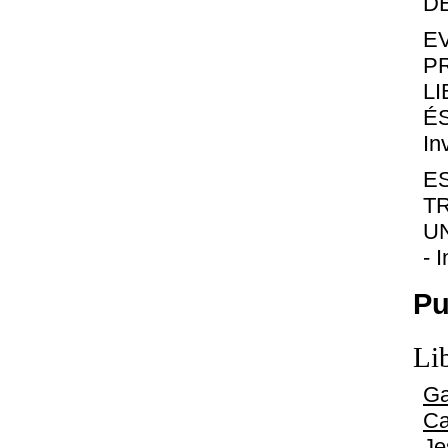
DE
E
P
LI
É
In
E
T
U
- 
Pu
Li
Ga
C
Je