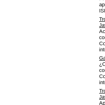
ap
IS
Tr
Ja
Ac
co
Co
in
Ga
¿C
co
Co
in
Tr
Ja
Ap