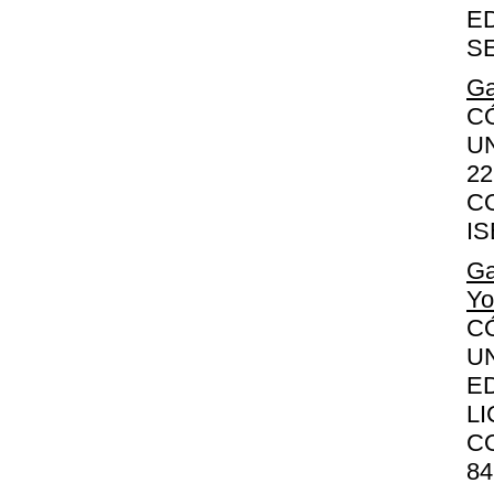
E
SE
Ga
C
U
22
C
IS
Ga
Yo
C
U
ED
L
CO
84