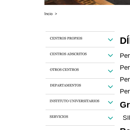
Incio
>
D
Per
Per
Per
Per
Gr
S