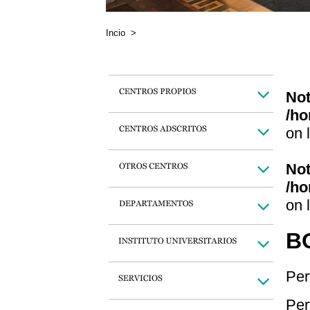
Incio
>
Not
/ho
on 
Not
/ho
on 
B
Per
Per