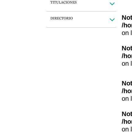
Not
/ho
on 
Not
/ho
on 
Not
/ho
on 
Not
/ho
on 