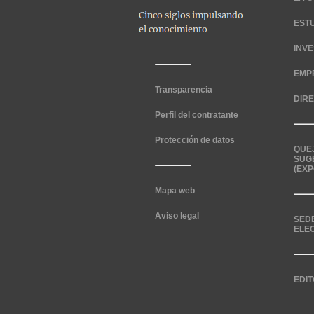
EST
INV
EMP
Transparencia
DIR
Perfil del contratante
Protección de datos
QUE
SUG
(EXP
Mapa web
Aviso legal
SED
ELE
EDIT