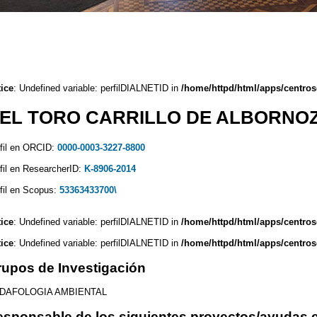
ice
: Undefined variable: perfilDIALNETID in
/home/httpd/html/apps/centros
EL TORO CARRILLO DE ALBORNOZ
fil en ORCID:
0000-0003-3227-8800
fil en ResearcherID:
K-8906-2014
fil en Scopus:
53363433700\
ice
: Undefined variable: perfilDIALNETID in
/home/httpd/html/apps/centros
ice
: Undefined variable: perfilDIALNETID in
/home/httpd/html/apps/centros
upos de Investigación
DAFOLOGIA AMBIENTAL
sponsable de los siguientes proyectos/ayudas e