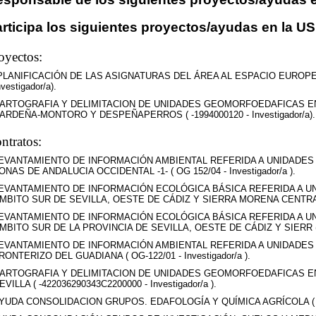
rticipa los siguientes proyectos/ayudas en la US
oyectos:
PLANIFICACIÓN DE LAS ASIGNATURAS DEL ÁREA AL ESPACIO EUROPEO
nvestigador/a).
ARTOGRAFIA Y DELIMITACION DE UNIDADES GEOMORFOEDAFICAS E
ARDEÑA-MONTORO Y DESPEÑAPERROS ( -1994000120 - Investigador/a).
ntratos:
EVANTAMIENTO DE INFORMACIÓN AMBIENTAL REFERIDA A UNIDADE
ONAS DE ANDALUCIA OCCIDENTAL -1- ( OG 152/04 - Investigador/a ).
EVANTAMIENTO DE INFORMACIÓN ECOLÓGICA BÁSICA REFERIDA A 
MBITO SUR DE SEVILLA, OESTE DE CÁDIZ Y SIERRA MORENA CENTRAL ( O
EVANTAMIENTO DE INFORMACIÓN ECOLÓGICA BÁSICA REFERIDA A 
MBITO SUR DE LA PROVINCIA DE SEVILLA, OESTE DE CÁDIZ Y SIERR ( OG-
EVANTAMIENTO DE INFORMACIÓN AMBIENTAL REFERIDA A UNIDADE
RONTERIZO DEL GUADIANA ( OG-122/01 - Investigador/a ).
ARTOGRAFIA Y DELIMITACION DE UNIDADES GEOMORFOEDAFICAS E
EVILLA ( -422036290343C2200000 - Investigador/a ).
YUDA CONSOLIDACION GRUPOS. EDAFOLOGÍA Y QUÍMICA AGRÍCOLA ( 2054