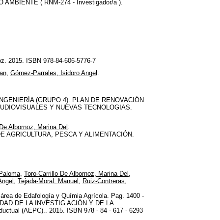
IENTE ( RNM-274 - Investigador/a ).
oz. 2015. ISBN 978-84-606-5776-7
uan
,
Gómez-Parrales, Isidoro Angel
:
INGENIERÍA (GRUPO 4). PLAN DE RENOVACIÓN
UDIOVISUALES Y NUEVAS TECNOLOGIAS.
 De Albornoz, Marina Del
:
 DE AGRICULTURA, PESCA Y ALIMENTACIÓN.
 Paloma
,
Toro-Carrillo De Albornoz, Marina Del
,
Angel
,
Tejada-Moral, Manuel
,
Ruiz-Contreras,
 área de Edafología y Químia Agrícola. Pag. 1400 -
DAD DE LA INVESTIG ACIÓN Y DE LA
tual (AEPC).. 2015. ISBN 978 - 84 - 617 - 6293