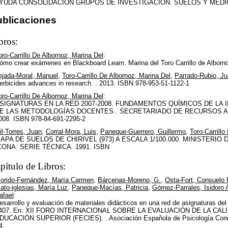
YUDA CONSOLIDACIÓN GRUPOS DE INVESTIGACIÓN. SUELOS Y MEDIO AMB
ublicaciones
bros:
oro-Carrillo De Albornoz, Marina Del
:
ómo crear exámenes en Blackboard Learn. Marina del Toro Carrillo de Alborn
ejada-Moral, Manuel
,
Toro-Carrillo De Albornoz, Marina Del
,
Parrado-Rubio, J
erbicides advances in research. . 2013. ISBN 978-953-51-1122-1
oro-Carrillo De Albornoz, Marina Del
:
SIGNATURAS EN LA RED 2007-2008. FUNDAMENTOS QUÍMICOS DE LA 
E LAS METODOLOGÍAS DOCENTES.. SECRETARIADO DE RECURSOS A
008. ISBN 978-84-691-2295-2
il-Torres, Juan
,
Corral-Mora, Luis
,
Paneque-Guerrero, Guillermo
,
Toro-Carrillo
APA DE SUELOS DE CHIRIVEL (973) A ESCALA 1/100.000. MINISTERIO
CONA. SERIE TÉCNICA. 1991. ISBN
pítulo de Libros:
lorido-Fernández, María Carmen
,
Bárcenas-Moreno, G.
,
Osta-Fort, Consuelo
ato-iglesias, María Luz
,
Paneque-Macías, Patricia
,
Gómez-Parrales, Isidoro 
afael
:
esarrollo y evaluación de materiales didácticos en una red de asignaturas del
407. En: XII FORO INTERNACIONAL SOBRE LA EVALUACIÓN DE LA CALI
DUCACIÓN SUPERIOR (FECIES). . Asociación Española de Psicología Conduc
4