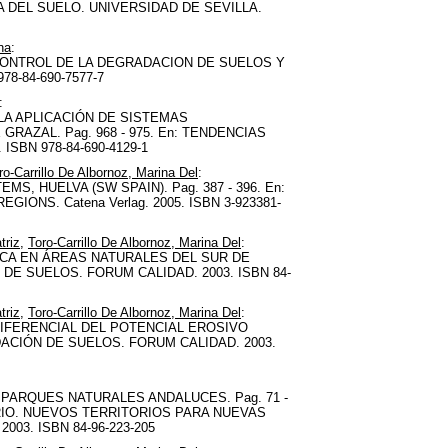
IA DEL SUELO. UNIVERSIDAD DE SEVILLA.
na
:
 CONTROL DE LA DEGRADACION DE SUELOS Y
78-84-690-7577-7
:
LA APLICACIÓN DE SISTEMAS
AZAL. Pag. 968 - 975. En: TENDENCIAS
ISBN 978-84-690-4129-1
ro-Carrillo De Albornoz, Marina Del
:
, HUELVA (SW SPAIN). Pag. 387 - 396. En:
ONS. Catena Verlag. 2005. ISBN 3-923381-
triz
,
Toro-Carrillo De Albornoz, Marina Del
:
ICA EN ÁREAS NATURALES DEL SUR DE
 DE SUELOS. FORUM CALIDAD. 2003. ISBN 84-
triz
,
Toro-Carrillo De Albornoz, Marina Del
:
IFERENCIAL DEL POTENCIAL EROSIVO
DACIÓN DE SUELOS. FORUM CALIDAD. 2003.
PARQUES NATURALES ANDALUCES. Pag. 71 -
RIO. NUEVOS TERRITORIOS PARA NUEVAS
3. ISBN 84-96-223-205