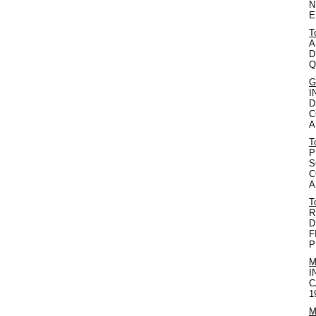
N
E
T
A
D
Q
G
I
D
C
A
T
P
S
C
A
T
R
D
F
P
M
I
C
1
M