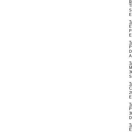
B
T
S
E
T
E
P
E
T
P
D
A
T
M
3
S
T
C
2
E
T
P
3
D
T
E