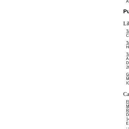
A
P
Li
T
C
T
H
T
A
D
2
G
M
I
Ca
F
M
R
D
1
E
- 