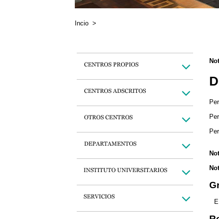
Incio
>
Not
D
Per
Per
Per
Not
Not
Gr
E
Re