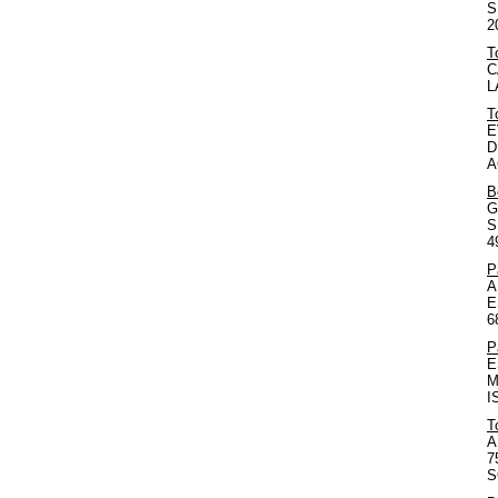
S
2
T
C
L
T
E
D
A
B
G
S
4
P
A
E
6
P
E
M
I
T
A
7
S