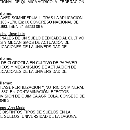
ACIONAL DE QUIMICA AGRICOLA. FEDERACION
illermo
:
AVER SOMNIFERUM L. TRAS LA APLICACION
63 - 170. En: IX CONGRESO NACIONAL DE
3. ISBN 84-88233-08-6
ndez, Jose Luis
:
IONALES DE UN SUELO DEDICADO AL CULTIVO
ICOS Y MECANISMOS DE ACTUACIÓN DE
LICACIONES DE LA UNIVERSIDAD DE
illermo
:
 DE CLOROFILA EN CULTIVO DE PAPAVER
LÓGICOS Y MECANISMOS DE ACTUACIÓN DE
LICACIONES DE LA UNIVERSIDAD DE
illermo
:
AS), FERTILIZACION Y NUTRICION MINERAL
- 387. En: CONTAMINACIÓN: EFECTOS
VISIÓN DE QUÍMICA AGRÍCOLA. CONSEJO DE
049-3
oras, Ana Maria
:
E DISTINTOS TIPOS DE SUELOS EN LA
L DE SUELOS. UNIVERSIDAD DE LA LAGUNA.