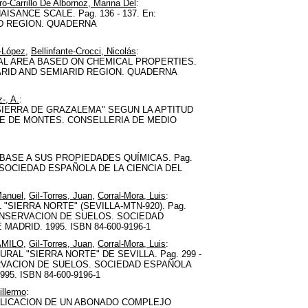
ro-Carrillo De Albornoz, Marina Del
:
SANCE SCALE. Pag. 136 - 137. En:
ID REGION. QUADERNA
-López
,
Bellinfante-Crocci, Nicolás
:
AL AREA BASED ON CHEMICAL PROPERTIES.
 ARID AND SEMIARID REGION. QUADERNA
-, A.
:
IERRA DE GRAZALEMA" SEGUN LA APTITUD
BLE DE MONTES. CONSELLERIA DE MEDIO
ASE A SUS PROPIEDADES QUÍMICAS. Pag.
 SOCIEDAD ESPAÑOLA DE LA CIENCIA DEL
Manuel
,
Gil-Torres, Juan
,
Corral-Mora, Luis
:
SIERRA NORTE" (SEVILLA-MTN-920). Pag.
CONSERVACION DE SUELOS. SOCIEDAD
DRID. 1995. ISBN 84-600-9196-1
AMILO
,
Gil-Torres, Juan
,
Corral-Mora, Luis
:
AL "SIERRA NORTE" DE SEVILLA. Pag. 299 -
RVACION DE SUELOS. SOCIEDAD ESPAÑOLA
5. ISBN 84-600-9196-1
illermo
:
PLICACION DE UN ABONADO COMPLEJO