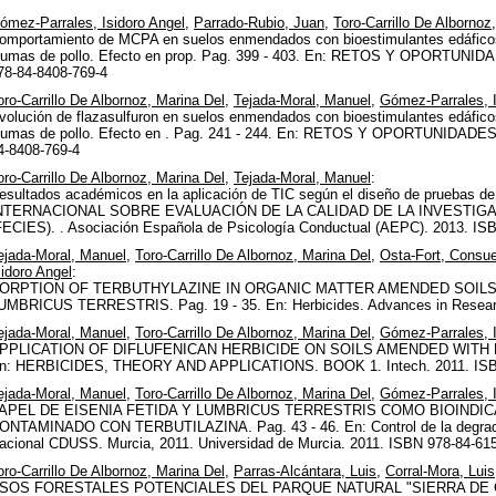
ómez-Parrales, Isidoro Angel
,
Parrado-Rubio, Juan
,
Toro-Carrillo De Albornoz
omportamiento de MCPA en suelos enmendados con bioestimulantes edáficos 
lumas de pollo. Efecto en prop. Pag. 399 - 403. En: RETOS Y OPORTUNI
78-84-8408-769-4
oro-Carrillo De Albornoz, Marina Del
,
Tejada-Moral, Manuel
,
Gómez-Parrales, I
volución de flazasulfuron en suelos enmendados con bioestimulantes edáficos
lumas de pollo. Efecto en . Pag. 241 - 244. En: RETOS Y OPORTUNIDADE
4-8408-769-4
oro-Carrillo De Albornoz, Marina Del
,
Tejada-Moral, Manuel
:
esultados académicos en la aplicación de TIC según el diseño de pruebas d
NTERNACIONAL SOBRE EVALUACIÓN DE LA CALIDAD DE LA INVESTIG
FECIES). . Asociación Española de Psicología Conductual (AEPC). 2013. ISBN
ejada-Moral, Manuel
,
Toro-Carrillo De Albornoz, Marina Del
,
Osta-Fort, Consu
sidoro Angel
:
ORPTION OF TERBUTHYLAZINE IN ORGANIC MATTER AMENDED SOILS:
UMBRICUS TERRESTRIS. Pag. 19 - 35. En: Herbicides. Advances in Researc
ejada-Moral, Manuel
,
Toro-Carrillo De Albornoz, Marina Del
,
Gómez-Parrales, I
PPLICATION OF DIFLUFENICAN HERBICIDE ON SOILS AMENDED WITH D
n: HERBICIDES, THEORY AND APPLICATIONS. BOOK 1. Intech. 2011. ISBN
ejada-Moral, Manuel
,
Toro-Carrillo De Albornoz, Marina Del
,
Gómez-Parrales, I
APEL DE EISENIA FETIDA Y LUMBRICUS TERRESTRIS COMO BIOINDI
ONTAMINADO CON TERBUTILAZINA. Pag. 43 - 46. En: Control de la degradac
acional CDUSS. Murcia, 2011. Universidad de Murcia. 2011. ISBN 978-84-61
oro-Carrillo De Albornoz, Marina Del
,
Parras-Alcántara, Luis
,
Corral-Mora, Luis
SOS FORESTALES POTENCIALES DEL PARQUE NATURAL "SIERRA DE 