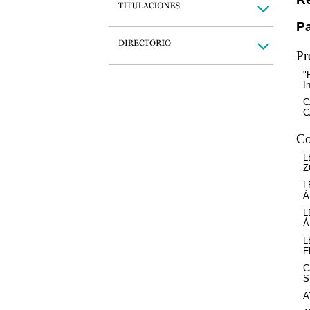
Pa
Pr
"
I
C
C
Co
L
Z
L
Á
L
Á
L
F
C
S
A