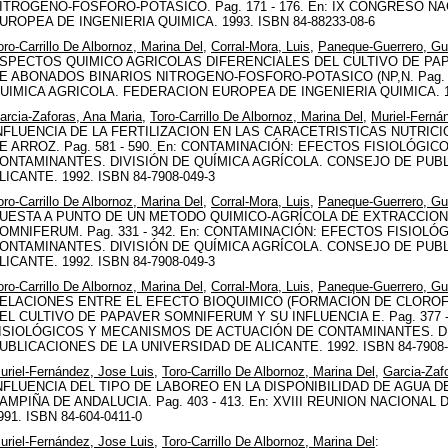
ITROGENO-FOSFORO-POTASICO. Pag. 171 - 176. En: IX CONGRESO N
UROPEA DE INGENIERIA QUIMICA. 1993. ISBN 84-88233-08-6
oro-Carrillo De Albornoz, Marina Del
,
Corral-Mora, Luis
,
Paneque-Guerrero, Gu
SPECTOS QUIMICO AGRICOLAS DIFERENCIALES DEL CULTIVO DE PAP
E ABONADOS BINARIOS NITROGENO-FOSFORO-POTASICO (NP,N. Pag. 1
UIMICA AGRICOLA. FEDERACION EUROPEA DE INGENIERIA QUIMICA. 199
arcia-Zaforas, Ana Maria
,
Toro-Carrillo De Albornoz, Marina Del
,
Muriel-Ferná
NFLUENCIA DE LA FERTILIZACION EN LAS CARACETRISTICAS NUTRIC
E ARROZ. Pag. 581 - 590. En: CONTAMINACIÓN: EFECTOS FISIOLÓG
ONTAMINANTES. DIVISIÓN DE QUÍMICA AGRÍCOLA. CONSEJO DE PUB
LICANTE. 1992. ISBN 84-7908-049-3
oro-Carrillo De Albornoz, Marina Del
,
Corral-Mora, Luis
,
Paneque-Guerrero, Gu
UESTA A PUNTO DE UN METODO QUIMICO-AGRÍCOLA DE EXTRACCION
OMNIFERUM. Pag. 331 - 342. En: CONTAMINACIÓN: EFECTOS FISIO
ONTAMINANTES. DIVISIÓN DE QUÍMICA AGRÍCOLA. CONSEJO DE PUB
LICANTE. 1992. ISBN 84-7908-049-3
oro-Carrillo De Albornoz, Marina Del
,
Corral-Mora, Luis
,
Paneque-Guerrero, Gu
ELACIONES ENTRE EL EFECTO BIOQUIMICO (FORMACION DE CLOROFIL
EL CULTIVO DE PAPAVER SOMNIFERUM Y SU INFLUENCIA E. Pag. 377 
ISIOLÓGICOS Y MECANISMOS DE ACTUACIÓN DE CONTAMINANTES. DI
UBLICACIONES DE LA UNIVERSIDAD DE ALICANTE. 1992. ISBN 84-7908-
uriel-Fernández, Jose Luis
,
Toro-Carrillo De Albornoz, Marina Del
,
Garcia-Zaf
NFLUENCIA DEL TIPO DE LABOREO EN LA DISPONIBILIDAD DE AGUA D
AMPIÑA DE ANDALUCIA. Pag. 403 - 413. En: XVIII REUNION NACIONA
991. ISBN 84-604-0411-0
uriel-Fernández, Jose Luis
,
Toro-Carrillo De Albornoz, Marina Del
: