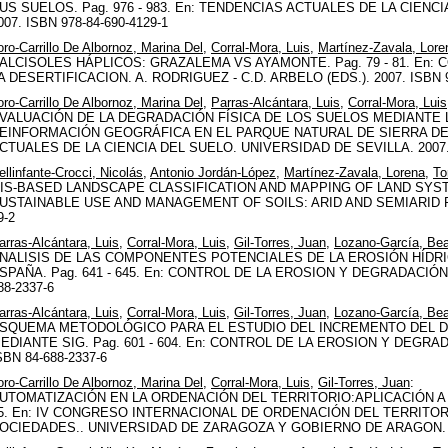
US SUELOS. Pag. 976 - 983. En: TENDENCIAS ACTUALES DE LA CIENC
007. ISBN 978-84-690-4129-1
oro-Carrillo De Albornoz, Marina Del
,
Corral-Mora, Luis
,
Martínez-Zavala, Lore
ALCISOLES HÁPLICOS: GRAZALEMA VS AYAMONTE. Pag. 79 - 81. En:
A DESERTIFICACION. A. RODRIGUEZ - C.D. ARBELO (EDS.). 2007. ISBN 9
oro-Carrillo De Albornoz, Marina Del
,
Parras-Alcántara, Luis
,
Corral-Mora, Luis
VALUACIÓN DE LA DEGRADACIÓN FÍSICA DE LOS SUELOS MEDIANTE 
EINFORMACIÓN GEOGRÁFICA EN EL PARQUE NATURAL DE SIERRA DE GR
CTUALES DE LA CIENCIA DEL SUELO. UNIVERSIDAD DE SEVILLA. 2007. 
ellinfante-Crocci, Nicolás
,
Antonio Jordán-López
,
Martínez-Zavala, Lorena
,
To
IS-BASED LANDSCAPE CLASSIFICATION AND MAPPING OF LAND SYSTEMS
USTAINABLE USE AND MANAGEMENT OF SOILS: ARID AND SEMIARID REGI
9-2
arras-Alcántara, Luis
,
Corral-Mora, Luis
,
Gil-Torres, Juan
,
Lozano-García, Bea
NALISIS DE LAS COMPONENTES POTENCIALES DE LA EROSIÓN HÍDR
SPAÑA. Pag. 641 - 645. En: CONTROL DE LA EROSION Y DEGRADACIÓN
88-2337-6
arras-Alcántara, Luis
,
Corral-Mora, Luis
,
Gil-Torres, Juan
,
Lozano-García, Bea
SQUEMA METODOLÓGICO PARA EL ESTUDIO DEL INCREMENTO DEL D
EDIANTE SIG. Pag. 601 - 604. En: CONTROL DE LA EROSION Y DEGRA
SBN 84-688-2337-6
oro-Carrillo De Albornoz, Marina Del
,
Corral-Mora, Luis
,
Gil-Torres, Juan
:
UTOMATIZACIÓN EN LA ORDENACIÓN DEL TERRITORIO:APLICACIÓN A 
5. En: IV CONGRESO INTERNACIONAL DE ORDENACIÓN DEL TERRITO
OCIEDADES.. UNIVERSIDAD DE ZARAGOZA Y GOBIERNO DE ARAGON. 200