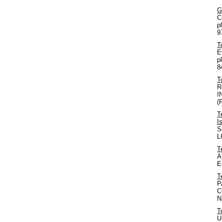
G
C
p
9
T
E
p
8
T
R
I
(
T
I
S
L
T
A
E
T
P
C
N
T
U