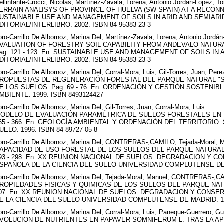
ellinfante-Crocci, Nicolás
,
Martínez-Zavala, Lorena
,
Antonio Jordán-López
,
To
ERRAIN ANALISYS OF PROVINCE OF HUELVA (SW SPAIN) AT A RECONNAI
USTAINABLE USE AND MANAGEMENT OF SOILS IN ARID AND SEMIAR
DITORIAL/INTERLIBRO. 2002. ISBN 84-95383-23-3
oro-Carrillo De Albornoz, Marina Del
,
Martínez-Zavala, Lorena
,
Antonio Jordán
VALUATION OF FORESTRY SOIL CAPABILITY FROM ANDEVALO NATUR
ag. 121 - 123. En: SUSTAINABLE USE AND MANAGEMENT OF SOILS IN
DITORIAL/INTERLIBRO. 2002. ISBN 84-95383-23-3
oro-Carrillo De Albornoz, Marina Del
,
Corral-Mora, Luis
,
Gil-Torres, Juan
,
Perez
ROPUESTAS DE REGENERACIÓN FORESTAL DEL PARQUE NATURAL "S
E LOS SUELOS. Pag. 69 - 76. En: ORDENACIÓN Y GESTIÓN SOSTENI
MBIENTE. 1999. ISBN 8493124427
oro-Carrillo De Albornoz, Marina Del
,
Gil-Torres, Juan
,
Corral-Mora, Luis
:
ODELO DE EVALUACIÓN PARAMÉTRICA DE SUELOS FORESTALES EN B
65 - 366. En: GEOLOGÍA AMBIENTAL Y ORDENACIÓN DEL TERRITORIO.
UELO. 1996. ISBN 84-89727-05-8
oro-Carrillo De Albornoz, Marina Del
,
CONTRERAS-,CAMILO
,
Tejada-Moral, 
APACIDAD DE USO FORESTAL DE LOS SUELOS DEL PARQUE NATURAL "
93 - 298. En: XX REUNION NACIONAL DE SUELOS: DEGRADACION Y 
SPAÑOLA DE LA CIENCIA DEL SUELO-UNIVERSIDAD COMPLUTENSE DE MA
oro-Carrillo De Albornoz, Marina Del
,
Tejada-Moral, Manuel
,
CONTRERAS-,C
ROPIEDADES FISICAS Y QUIMICAS DE LOS SUELOS DEL PARQUE NATUR
07. En: XX REUNION NACIONAL DE SUELOS: DEGRADACION Y CONSE
E LA CIENCIA DEL SUELO-UNIVERSIDAD COMPLUTENSE DE MADRID. 199
oro-Carrillo De Albornoz, Marina Del
,
Corral-Mora, Luis
,
Paneque-Guerrero, Gu
VOLUCION DE NUTRIENTES EN PAPAVER SOMNIFERUM L. TRAS LA A