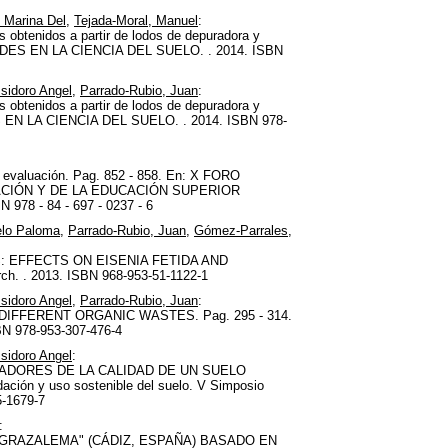
, Marina Del
,
Tejada-Moral, Manuel
:
obtenidos a partir de lodos de depuradora y
DADES EN LA CIENCIA DEL SUELO. . 2014. ISBN
sidoro Angel
,
Parrado-Rubio, Juan
:
 obtenidos a partir de lodos de depuradora y
S EN LA CIENCIA DEL SUELO. . 2014. ISBN 978-
e evaluación. Pag. 852 - 858. En: X FORO
ACIÓN Y DE LA EDUCACIÓN SUPERIOR
 978 - 84 - 697 - 0237 - 6
elo Paloma
,
Parrado-Rubio, Juan
,
Gómez-Parrales,
 EFFECTS ON EISENIA FETIDA AND
h. . 2013. ISBN 968-953-51-1122-1
sidoro Angel
,
Parrado-Rubio, Juan
:
IFFERENT ORGANIC WASTES. Pag. 295 - 314.
 978-953-307-476-4
sidoro Angel
:
CADORES DE LA CALIDAD DE UN SUELO
ión y uso sostenible del suelo. V Simposio
5-1679-7
:
GRAZALEMA" (CÁDIZ, ESPAÑA) BASADO EN