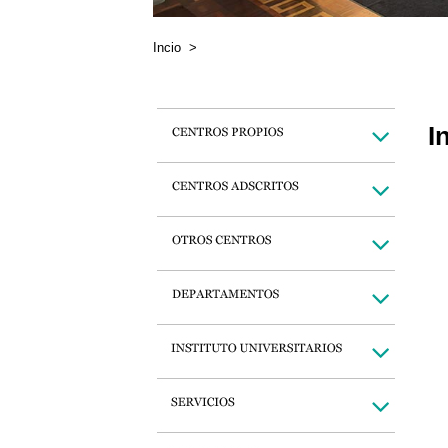
Incio
>
I