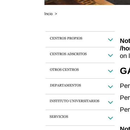
Incio
>
Not
/ho
on 
G
Per
Per
Per
Not