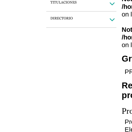
/ho
on 
Not
/ho
on 
Gr
P
Re
pr
Pr
Pr
El