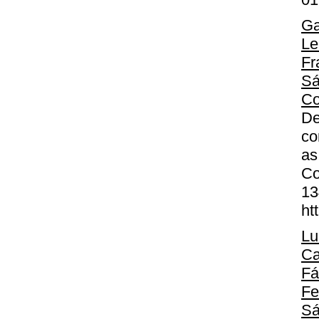
Ga
Le
Fr
Sá
Co
De
co
as
Co
13
ht
Lu
Ca
Fá
Fe
Sá