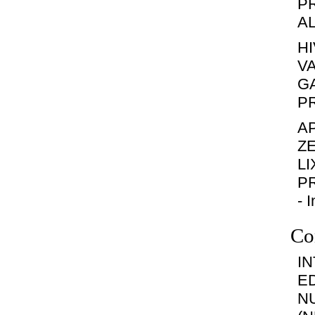
P
AL
H
V
GA
PR
A
Z
L
P
- 
Co
I
E
N