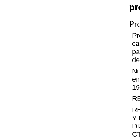
pr
Pr
Pr
ca
pa
de
Nu
en
19
RE
R
Y
D
CT