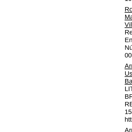
Ro
Ma
Vi
Re
En
Nú
00
Ar
Us
Ba
L
B
RE
15
ht
Ar