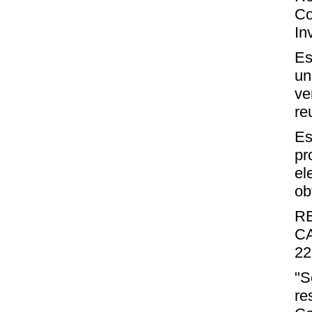
Co
In
Es
un
ve
re
Es
pr
el
ob
R
CA
22
"S
re