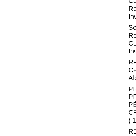
Co
Re
In
Se
Re
Co
In
Re
Ce
Al
P
P
P
C
( 
R