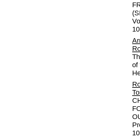
F
(S
Vo
10
Ar
Ro
Th
of
He
Ro
To
C
F
OU
Pr
10