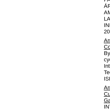
ÁR
AM
L
IN
20
Ar
Co
By
cy
In
Te
I
Ar
Cu
Ga
I