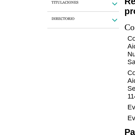
Re
pr
Co
Co
Ai
Nu
Sa
Co
Ai
Se
11
Ev
Ev
Pa