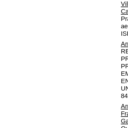
Vi
Ca
Pr
ae
IS
Ar
R
P
P
E
E
UN
84
Ar
Fr
Ga