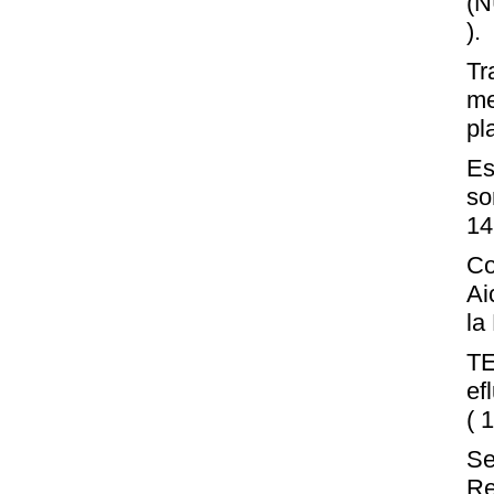
(N
).
Tr
me
pl
Es
so
14
Co
Ai
la
TE
ef
( 
Se
Re