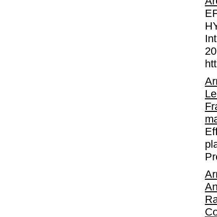
Ar
E
H
In
20
ht
Ar
Le
Fr
ma
Ef
pl
Pr
Ar
A
Ra
Co