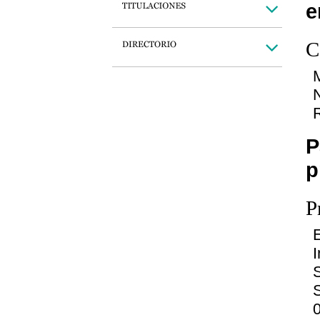
e
C
P
p
P
E
S
0