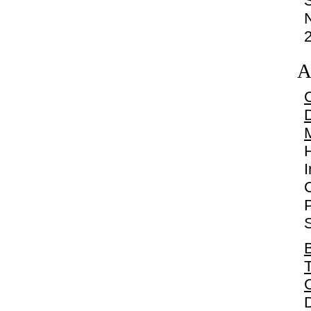
A
H
S