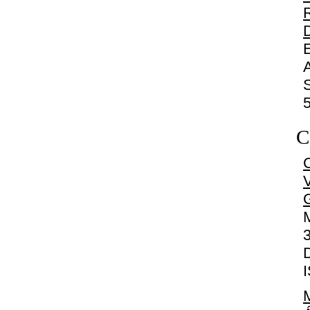
D
C
3