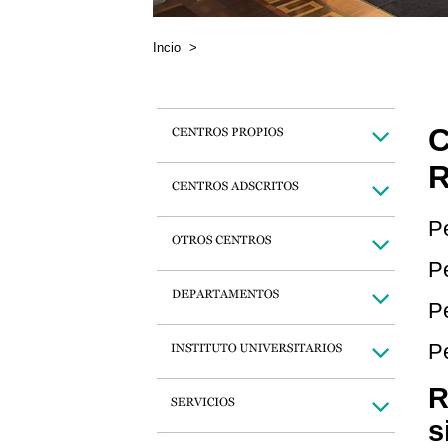
Incio
>
P
P
P
Pe
R
s