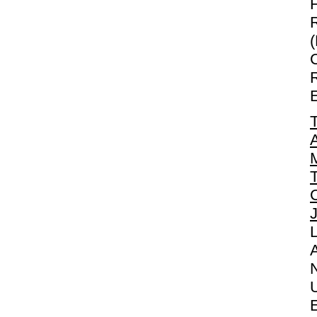
T
A
M