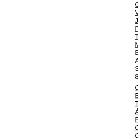
V
G
G