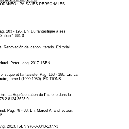
ORÁNEO : PAISAJES PERSONALES.
ag. 183 - 196. En: Du fantastique à ses
-2-87574-661-0
. Renovación del canon literario. Editorial
 plural. Peter Lang. 2017. ISBN
ristique et fantaisiste. Pag. 163 - 198. En: La
téraire, tome I (1900-1950). ÉDITIONS
En: La Représentation de l'histoire dans la
978-2-8124-3623-9
d. Pag. 79 - 88. En: Marcel Arland lecteur,
-5
 Lang. 2013. ISBN 978-3-0343-1377-3