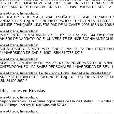
. ESTUDIOS COMPARATIVOS: REPRESENTACIONES CULTURALES, CRO
ECRETARIADO DE PUBLICACIONES DE LA UNIVERSIDAD DE SEVILLA. 200
llanes-Ortega, Inmaculada
:
A CIUDAD:ESPACIO REAL, ESPACIO SOÑADO. EL ESPACIO URBANO EN
ANDIARGUES. Pag. 913 - 928. En: ESPACIO Y TEXTO EN LA CULTURA 
ULTURE FRANÇAISE. UNIVERSIDAD DE ALICANTE. 2006. ISBN 84-7908-8
llanes-Ortega, Inmaculada
:
IAJES ENTRE EL MATRIMONIO Y EL DESEO:. Pag. 238 - 244. En: CRE
AHIERS DE NARRATOLOGIE. UNIVERSITÉ DE NICE-SOPHIA ANTIPOLIS. 
llanes-Ortega, Inmaculada
:
AUL MORAND Y LA PINTURA ESPAÑOLA. Pag. 53 - 72. En: LITERATUR
A UNIVERSIDAD DE CÁDIZ. 1997. ISBN 84-7786-427-6
llanes-Ortega, Inmaculada
:
SPACIO Y CONCIENCIA EN. Pag. 37 - 60. En: PRIMERA ANTOLOGÍA 
ONTEMPORÁNEO : PAISAJES PERSONALES. UNIVERSIDAD DE SEVILLA.. 
llanes-Ortega, Inmaculada
,
Le Bel-Cabos, Edith
,
Baena-Gallé, Violeta Maria
:
'ANALYSE DU DIALOGUE EXOLINGUE. Pag. 145 - 173. En: LA CLASSE DE 
SBN 84-600-8959-2
blicaciones en Revistas:
llanes-Ortega, Inmaculada
:
magen y narración: las escenas hopperianas de Claude Esteban. En: Anales de
83-395 https://doi.org/10.6018/analesff.570421
llanes-Ortega, Inmaculada
: