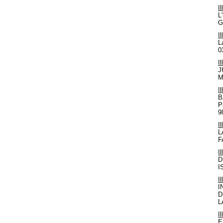
I
L
G
I
L
0
I
J
M
I
B
P
9
I
L
F
I
D
I
I
I
D
L
I
E