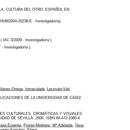
LA, CULTURA DEL OTRO: ESPAÑOL EN
2004-20238-E - Investigador/a).
 3/2009 - Investigador/a ).
nvestigador/a ).
Illanes-Ortega, Inmaculada
,
Lecrivain-Viel,
BLICACIONES DE LA UNIVERSIDAD DE CÁDIZ.
ES CULTURALES, CROMÁTICAS Y VISUALES
D DE SEVILLA. 2006. ISBN 84-472-1080-4
aria Eugenia
,
Porras-Medrano, Mª Adelaida
,
Teva-
uarez-Sanchez, Elena
: