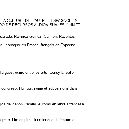
 LA CULTURE DE L`AUTRE : ESPAGNOL EN
IADO DE RECURSOS AUDIOVISUALES Y NN.TT.
aculada
,
Ramírez-Gómez, Carmen
,
Raventós-
tre : espagnol en France, français en Espagne.
gues: écrire entre les arts. Cerisy-la-Salle
 congreso. Humour, ironie et subversions dans
a del canon literario. Autoras en lengua francesa
eso. Lire en plus d'une langue: littérature et