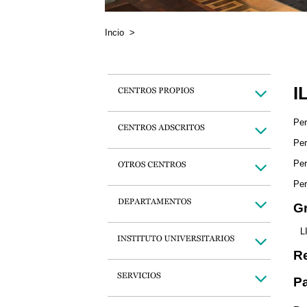
Incio
>
I
Per
Per
Per
Per
Gr
L
Re
Pa