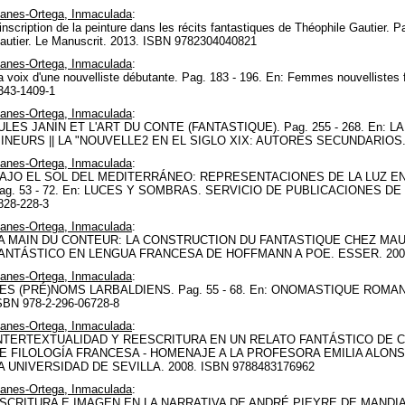
llanes-Ortega, Inmaculada
:
'inscription de la peinture dans les récits fantastiques de Théophile Gautier. P
autier. Le Manuscrit. 2013. ISBN 9782304040821
llanes-Ortega, Inmaculada
:
a voix d'une nouvelliste débutante. Pag. 183 - 196. En: Femmes nouvellistes 
343-1409-1
llanes-Ortega, Inmaculada
:
ULES JANIN ET L'ART DU CONTE (FANTASTIQUE). Pag. 255 - 268. En:
INEURS || LA "NOUVELLE2 EN EL SIGLO XIX: AUTORES SECUNDARIOS. Pet
llanes-Ortega, Inmaculada
:
AJO EL SOL DEL MEDITERRÁNEO: REPRESENTACIONES DE LA LUZ EN
ag. 53 - 72. En: LUCES Y SOMBRAS. SERVICIO DE PUBLICACIONES DE L
828-228-3
llanes-Ortega, Inmaculada
:
A MAIN DU CONTEUR: LA CONSTRUCTION DU FANTASTIQUE CHEZ MAUPAS
ANTÁSTICO EN LENGUA FRANCESA DE HOFFMANN A POE. ESSER. 200
llanes-Ortega, Inmaculada
:
ES (PRÉ)NOMS LARBALDIENS. Pag. 55 - 68. En: ONOMASTIQUE ROMANESQ
SBN 978-2-296-06728-8
llanes-Ortega, Inmaculada
:
NTERTEXTUALIDAD Y REESCRITURA EN UN RELATO FANTÁSTICO DE CLA
E FILOLOGÍA FRANCESA - HOMENAJE A LA PROFESORA EMILIA ALON
A UNIVERSIDAD DE SEVILLA. 2008. ISBN 9788483176962
llanes-Ortega, Inmaculada
:
SCRITURA E IMAGEN EN LA NARRATIVA DE ANDRÉ PIEYRE DE MANDIARG