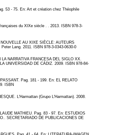
ag. 53 - 75. En: Art et création chez Théophile
françaises du XIXe siècle . . 2013. ISBN 978-3-
 LA NOUVELLE AU XIXE SIÈCLE: AUTEURS
er Lang. 2011. ISBN 978-3-0343-0630-0
 LA NARRATIVA FRANCESA DEL SIGLO XX.
A UNIVERSIDAD DE CÁDIZ. 2009. ISBN 978-84-
SANT. Pag. 181 - 199. En: EL RELATO
9. ISBN
UE. L'Harmattan (Grupo L'Harmattan). 2008.
UDE MATHIEU. Pag. 83 - 97. En: ESTUDIOS
SO.. SECRETARIADO DE PUBLICACIONES DE
UES. Pag. 41 - 64. En: LITERATURA-IMAGEN