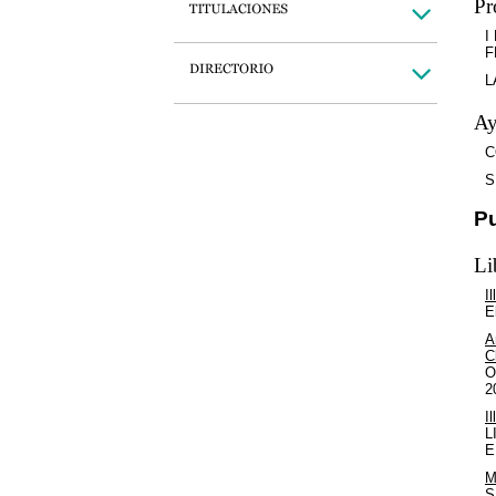
Pr
I
F
L
Ay
C
S
P
Li
I
E
A
C
O
2
I
L
E
M
S