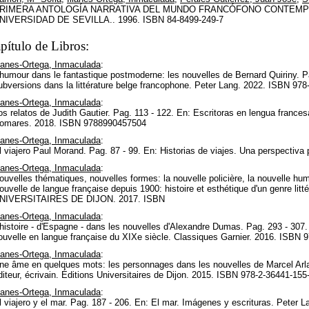
RIMERA ANTOLOGÍA NARRATIVA DEL MUNDO FRANCÓFONO CONTEMP
NIVERSIDAD DE SEVILLA.. 1996. ISBN 84-8499-249-7
pítulo de Libros:
llanes-Ortega, Inmaculada
:
'humour dans le fantastique postmoderne: les nouvelles de Bernard Quiriny. P
ubversions dans la littérature belge francophone. Peter Lang. 2022. ISBN 978
llanes-Ortega, Inmaculada
:
os relatos de Judith Gautier. Pag. 113 - 122. En: Escritoras en lengua francesa
omares. 2018. ISBN 9788990457504
llanes-Ortega, Inmaculada
:
l viajero Paul Morand. Pag. 87 - 99. En: Historias de viajes. Una perspectiva
llanes-Ortega, Inmaculada
:
ouvelles thématiques, nouvelles formes: la nouvelle policière, la nouvelle humo
ouvelle de langue française depuis 1900: histoire et esthétique d'un genre lit
NIVERSITAIRES DE DIJON. 2017. ISBN
llanes-Ortega, Inmaculada
:
'histoire - d'Espagne - dans les nouvelles d'Alexandre Dumas. Pag. 293 - 307. 
ouvelle en langue française du XIXe siècle. Classiques Garnier. 2016. ISBN 
llanes-Ortega, Inmaculada
:
ne âme en quelques mots: les personnages dans les nouvelles de Marcel Arlan
diteur, écrivain. Éditions Universitaires de Dijon. 2015. ISBN 978-2-36441-155
llanes-Ortega, Inmaculada
:
l viajero y el mar. Pag. 187 - 206. En: El mar. Imágenes y escrituras. Peter