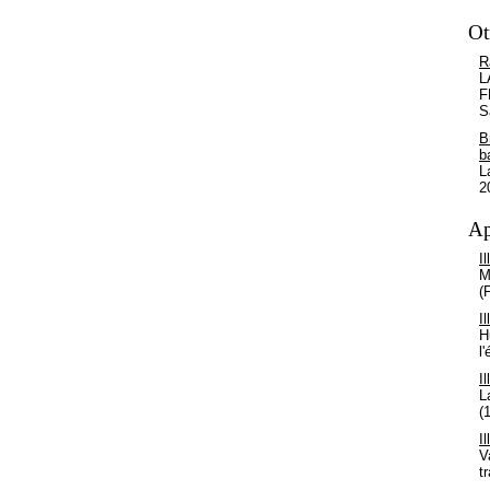
Ot
R
L
F
S
B
b
L
2
Ap
I
M
(
I
H
l
I
L
(
I
V
t