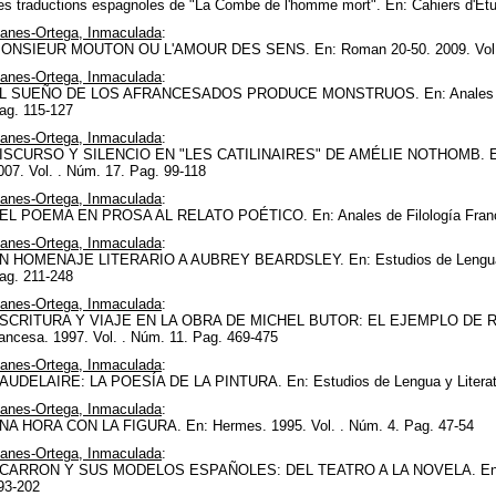
es traductions espagnoles de "La Combe de l'homme mort". En: Cahiers d'Etud
llanes-Ortega, Inmaculada
:
ONSIEUR MOUTON OU L'AMOUR DES SENS. En: Roman 20-50. 2009. Vol. 
llanes-Ortega, Inmaculada
:
L SUEÑO DE LOS AFRANCESADOS PRODUCE MONSTRUOS. En: Anales de Fil
ag. 115-127
llanes-Ortega, Inmaculada
:
ISCURSO Y SILENCIO EN "LES CATILINAIRES" DE AMÉLIE NOTHOMB. En: Es
007. Vol. . Núm. 17. Pag. 99-118
llanes-Ortega, Inmaculada
:
EL POEMA EN PROSA AL RELATO POÉTICO. En: Anales de Filología Frances
llanes-Ortega, Inmaculada
:
N HOMENAJE LITERARIO A AUBREY BEARDSLEY. En: Estudios de Lengua y Li
ag. 211-248
llanes-Ortega, Inmaculada
:
SCRITURA Y VIAJE EN LA OBRA DE MICHEL BUTOR: EL EJEMPLO DE RESE
rancesa. 1997. Vol. . Núm. 11. Pag. 469-475
llanes-Ortega, Inmaculada
:
AUDELAIRE: LA POESÍA DE LA PINTURA. En: Estudios de Lengua y Literatur
llanes-Ortega, Inmaculada
:
NA HORA CON LA FIGURA. En: Hermes. 1995. Vol. . Núm. 4. Pag. 47-54
llanes-Ortega, Inmaculada
:
CARRON Y SUS MODELOS ESPAÑOLES: DEL TEATRO A LA NOVELA. En: Philol
93-202