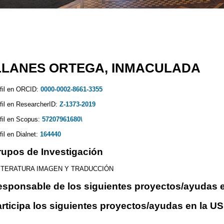
LLANES ORTEGA, INMACULADA
fil en ORCID:
0000-0002-8661-3355
fil en ResearcherID:
Z-1373-2019
fil en Scopus:
57207961680\
fil en Dialnet:
164440
upos de Investigación
ITERATURA IMAGEN Y TRADUCCIÓN
sponsable de los siguientes proyectos/ayudas e
rticipa los siguientes proyectos/ayudas en la US