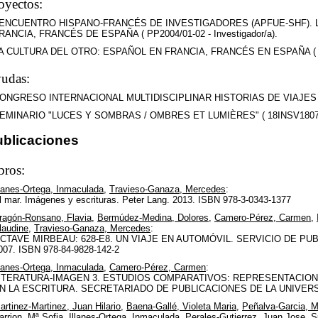
oyectos:
 ENCUENTRO HISPANO-FRANCÉS DE INVESTIGADORES (APFUE-SHF). 
RANCIA, FRANCÉS DE ESPAÑA ( PP2004/01-02 - Investigador/a).
A CULTURA DEL OTRO: ESPAÑOL EN FRANCIA, FRANCÉS EN ESPAÑA ( HUM
udas:
ONGRESO INTERNACIONAL MULTIDISCIPLINAR HISTORIAS DE VIAJES ( IAC
EMINARIO "LUCES Y SOMBRAS / OMBRES ET LUMIÈRES" ( 18INSV1807 - I
ublicaciones
bros:
llanes-Ortega, Inmaculada
,
Travieso-Ganaza, Mercedes
:
l mar. Imágenes y escrituras. Peter Lang. 2013. ISBN 978-3-0343-1377
ragón-Ronsano, Flavia
,
Bermúdez-Medina, Dolores
,
Camero-Pérez, Carmen
,
laudine
,
Travieso-Ganaza, Mercedes
:
CTAVE MIRBEAU: 628-E8. UN VIAJE EN AUTOMÓVIL. SERVICIO DE PU
007. ISBN 978-84-9828-142-2
llanes-Ortega, Inmaculada
,
Camero-Pérez, Carmen
:
ITERATURA-IMAGEN 3. ESTUDIOS COMPARATIVOS: REPRESENTACION
N LA ESCRITURA. SECRETARIADO DE PUBLICACIONES DE LA UNIVERSIDA
artinez-Martinez, Juan Hilario
,
Baena-Gallé, Violeta Maria
,
Peñalva-Garcia, M
arrion, Mª Sofia
,
Illanes-Ortega, Inmaculada
,
Perales-Gutierrez, Juan Jose
,
S