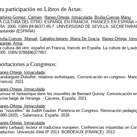
ra participación en Libros de Actas:
amirez-Gomez, Carmen
,
Illanes-Ortega, Inmaculada
,
Bruña-Cuevas,Manu
:
A CULTURA DEL OTRO: ESPAÑOL EN FRANCIA, FRANCÉS EN ESPAÑA =
RA. 2005. ISBN 84-96377-85-7. UNIVERSIDAD DE SEVILLA. SECRETAR
antander (ESPAÑA)
ruña-Cuevas, Manuel
,
Caballos-bejano, María De Gracia
,
Illanes-Ortega, Inm
arangé, Anna
:
a cultura del otro: español en Francia, francés en España. La culture de l¿au
005. ISBN 9788496377857.
ortaciones a Congresos:
llanes-Ortega, Inmaculada
:
andiargues-Dubuffet: relations esthétiques. Comunicación en congreso. Mandiar
Francia). 2021
llanes-Ortega, Inmaculada
:
umour et fantastique dans les nouvelles de Bernard Quiriny. Comunicación en
'écloe belge de l'étrange. - Cáceres, España. 2021
llanes-Ortega, Inmaculada
:
as "nouvelles" de Judith Gautier. Ponencia en Congreso. Renovación pedagógic
1880-1920). - Salamanca, España. 2018
llanes-Ortega, Inmaculada
:
aléry Larbaud, lecteur et traducteur européen. Conferencias impartidas en Congr
raduction. Université d'été IP 2013. BORDEAUX (FRANCE). 2013