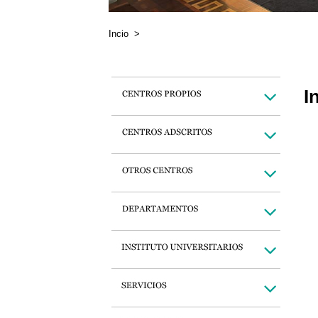
Incio
>
I