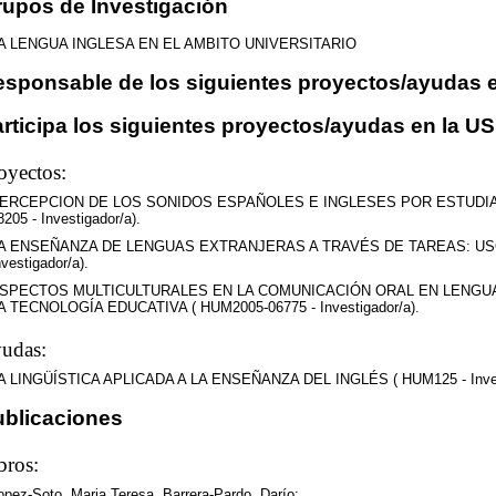
upos de Investigación
A LENGUA INGLESA EN EL AMBITO UNIVERSITARIO
sponsable de los siguientes proyectos/ayudas e
rticipa los siguientes proyectos/ayudas en la US
oyectos:
ERCEPCION DE LOS SONIDOS ESPAÑOLES E INGLESES POR ESTUDIA
8205 - Investigador/a).
A ENSEÑANZA DE LENGUAS EXTRANJERAS A TRAVÉS DE TAREAS: USO Y
nvestigador/a).
SPECTOS MULTICULTURALES EN LA COMUNICACIÓN ORAL EN LENGUA
A TECNOLOGÍA EDUCATIVA ( HUM2005-06775 - Investigador/a).
udas:
A LINGÜÍSTICA APLICADA A LA ENSEÑANZA DEL INGLÉS ( HUM125 - Invest
ublicaciones
bros:
opez-Soto, Maria Teresa
,
Barrera-Pardo, Darío
: