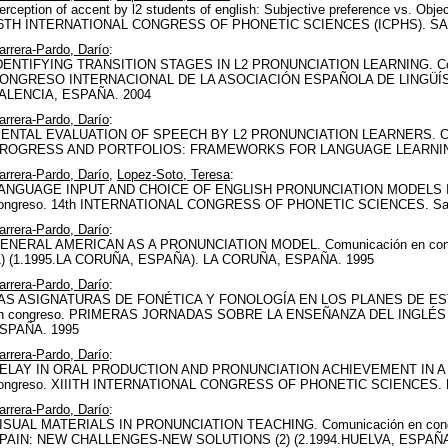
erception of accent by l2 students of english: Subjective preference vs. Object
6TH INTERNATIONAL CONGRESS OF PHONETIC SCIENCES (ICPHS). S
arrera-Pardo, Darío
:
DENTIFYING TRANSITION STAGES IN L2 PRONUNCIATION LEARNING. Comu
ONGRESO INTERNACIONAL DE LA ASOCIACIÓN ESPAÑOLA DE LINGÜÍSTIC
ALENCIA, ESPAÑA. 2004
arrera-Pardo, Darío
:
ENTAL EVALUATION OF SPEECH BY L2 PRONUNCIATION LEARNERS. Com
ROGRESS AND PORTFOLIOS: FRAMEWORKS FOR LANGUAGE LEARNING ()
arrera-Pardo, Darío
,
Lopez-Soto, Teresa
:
ANGUAGE INPUT AND CHOICE OF ENGLISH PRONUNCIATION MODELS IN
ongreso. 14th INTERNATIONAL CONGRESS OF PHONETIC SCIENCES. San F
arrera-Pardo, Darío
:
ENERAL AMERICAN AS A PRONUNCIATION MODEL. Comunicación en con
1) (1.1995.LA CORUÑA, ESPAÑA). LA CORUÑA, ESPAÑA. 1995
arrera-Pardo, Darío
:
AS ASIGNATURAS DE FONÉTICA Y FONOLOGÍA EN LOS PLANES DE ESTU
n congreso. PRIMERAS JORNADAS SOBRE LA ENSEÑANZA DEL INGLÉS 
SPAÑA. 1995
arrera-Pardo, Darío
:
ELAY IN ORAL PRODUCTION AND PRONUNCIATION ACHIEVEMENT IN A 
ongreso. XIIITH INTERNATIONAL CONGRESS OF PHONETIC SCIENCES.
arrera-Pardo, Darío
:
ISUAL MATERIALS IN PRONUNCIATION TEACHING. Comunicación en con
PAIN: NEW CHALLENGES-NEW SOLUTIONS (2) (2.1994.HUELVA, ESPAÑA