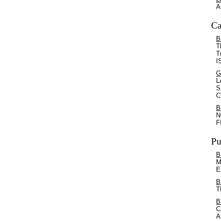
A
Ca
B
T
T
I
G
L
S
C
B
N
F
Pu
B
M
E
B
T
B
C
A