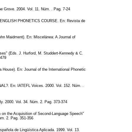
ove. 2004. Vol. 11. Núm. . Pag. 7-24
NGLISH PHONETICS COURSE. En: Revista de
ohn Maidment). En: Miscelánea: A Journal of
ses" (Eds. J. Hurford, M. Studdert-Kennedy & C.
-479
House). En: Journal of the International Phonetic
En: IATEFL Voices. 2000. Vol. 152. Núm. .
y. 2000. Vol. 34. Núm. 2. Pag. 373-374
m on the Acquisition of Second-Language Speech"
úm. 2. Pag. 351-356
spañola de Lingüística Aplicada. 1999. Vol. 13.