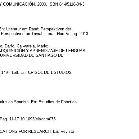
OMUNICACIÓN. 2000. ISBN 84-95118-34-3
En: Literatur am Rand: Perspektiven der
 Perspectives on Trivial Literat. Narr Verlag. 2013.
o, Darío
,
Cal-varela, Mario
:
: ADQUISICIÓN Y APRENDIZAJE DE LENGUAS
 UNIVERSIDAD DE SANTIAGO DE
49 - 158. En: CRISOL DE ESTUDIOS
7
alusian Spanish. En: Estudios de Fonetica
ag. 11-17 10.1093/elt/ccm073
ATIONS FOR RESEARCH. En: Revista