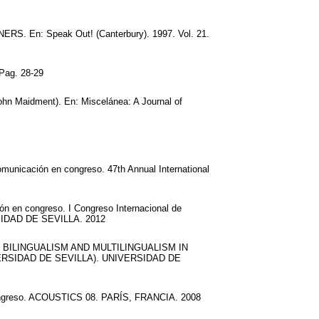
n: Speak Out! (Canterbury). 1997. Vol. 21.
Pag. 28-29
ohn Maidment). En: Miscelánea: A Journal of
omunicación en congreso. 47th Annual International
ión en congreso. I Congreso Internacional de
RSIDAD DE SEVILLA. 2012
LIA XI BILINGUALISM AND MULTILINGUALISM IN
ERSIDAD DE SEVILLA). UNIVERSIDAD DE
reso. ACOUSTICS 08. PARÍS, FRANCIA. 2008