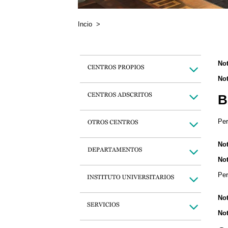
Incio
>
Not
Not
B
Per
Not
Not
Per
Not
Not