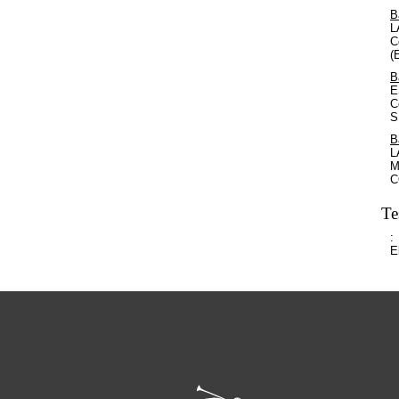
B
L
C
(
B
E
C
S
B
L
M
C
Te
:
E