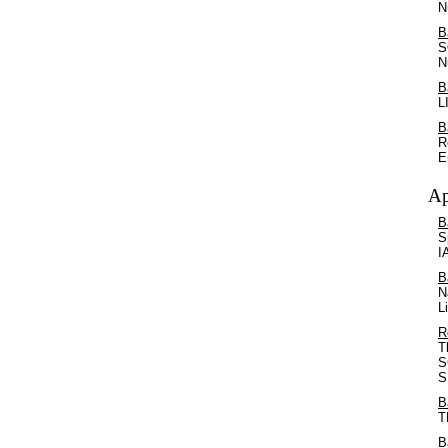
N
B
S
N
B
L
B
R
E
Ap
B
S
I
B
N
L
R
T
S
S
B
T
B