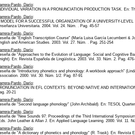
arrera-Pardo, Darío
:
NDIVIDUAL VARIATION IN A PRONUNCIATION PRODUCTION TASK. En: The Gr
arrera-Pardo, Darío
:
 MODEL FOR A SUCCESSFUL ORGANIZATION OF A UNIVERSITY-LEVEL E
nseñanza Universitaria. 2004. Vol. 24. Núm. . Pag. 45-57
arrera-Pardo, Darío
:
eseña de "English Transcription Course" (María Luisa García Lecumberri & J
nglish and American Studies. 2003. Vol. 27. Núm. . Pag. 251-254
arrera-Pardo, Darío
:
eseña de "Approaches to the Evolution of Language: Social and Cognitive Ba
night). En: Revista Española de Lingüística. 2003. Vol. 33. Núm. 2. Pag. 476
arrera-Pardo, Darío
:
eseña de "Introductory phonetics and phonology: A workbook approach" (Linda 
ssociation. 2000. Vol. 30. Núm. 1/2. Pag. 87-91
arrera-Pardo, Darío
:
RONUNCIATION IN EFL CONTEXTS: BEYOND NATIVE AND INTERNATIONAL?. 
ag. 20-21
arrera-Pardo, Darío
:
eseña de "Second language phonology" (John Archibald). En: TESOL Quarterl
arrera-Pardo, Darío
:
eseña de "New Sounds 97: Proceedings of the Third International Symposiu
Eds. John Leather & Allan J. En: Applied Language Learning. 2000. Vol. 11. N
arrera-Pardo, Darío
:
eseña de "A dictionary of phonetics and phonology" (R. Trask). En: Revista E