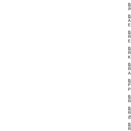
B
I
B
A
E
B
R
E
B
R
K
B
R
A
B
P
P
B
R
B
R
(
B
R