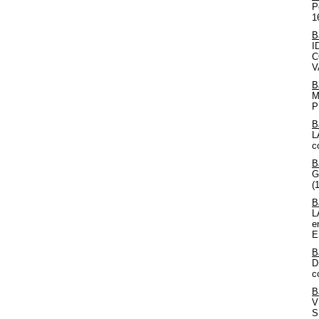
P
1
B
I
C
V
B
M
P
B
L
c
B
G
(
B
L
e
E
B
D
c
B
V
S