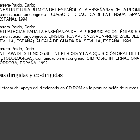
arrera-Pardo, Darío
:
A ESTRUCTURA RÍTMICA DEL ESPAÑOL Y LA ENSEÑANZA DE LA PRO
omunicación en congreso. I CURSO DE DIDÁCTICA DE LA LENGUA ESPAÑO
ESPAÑA). 1994
arrera-Pardo, Darío
:
STRATEGIAS PARA LA ENSEÑANZA DE LA PRONUNCIACIÓN: ÉNFASIS 
omunicación en congreso. LINGÜÍSTICA APLICADA AL APRENDIZAJE DEL
EVILLA, ESPAÑA). ALCALÁ DE GUADAIRA, SEVILLA, ESPAÑA. 1994
arrera-Pardo, Darío
:
A ETAPA DE SILENCIO (SILENT PERIOD) Y LA ADQUISICIÓN ORAL DEL
ETODOLÓGICAS. Comunicación en congreso. SIMPOSIO INTERNACIONA
ÓRDOBA, ESPAÑA. 1992
sis dirigidas y co-dirigidas:
l efecto del apoyo del diccionario en CD ROM en la pronunciación de nuevas p