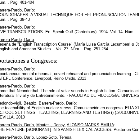
úm. . Pag. 401-404
arrera-Pardo, Darío
:
OUNDGRAPHS: A VISUAL TECHNIQUE FOR EFL PRONUNCIATION LEARNERS. E
úm. . Pag. 39-43
arrera-Pardo, Darío
:
IVE TRANSCRIPTIONS. En: Speak Out! (Canterbury). 1994. Vol. 14. Núm. . 
arrera-Pardo, Darío
:
eseña de "English Transcription Course" (María Luisa García Lecumberri & J
nglish and American Studies. . Vol. 27. Núm. . Pag. 251-254
ortaciones a Congresos:
arrera-Pardo, Darío
:
pontaneous mental rehearsal, covert rehearsal and pronunciation learning . C
ATEFL Conference. Liverpool, Reino Unido. 2013
arrera-Pardo, Darío
:
ame that Neanderthal: The role of velar sounds in English fiction. Comunicac
iteratura Trivial y de Entretenimiento. - FACULTAD DE FILOLOGÍA. UNIVE
edondo-vigil, Beatriz
,
Barrera-Pardo, Darío
:
he teachability of English nuclear stress. Comunicación en congreso. E
CHOOL SETTINGS: TEACHING, LEARNING AND TESTING () (.2010.UNIV
EVILLA. 2010
arrera-Pardo, Darío
,
Moates-, Danny
,
ALONSO-MARKS,EMILIA
:
HE FEATURE [SONORANT] IN SPANISH LEXICAL ACCESS. Poster en Cong
arrera-Pardo, Darío
,
Lopez-Soto, Teresa
: