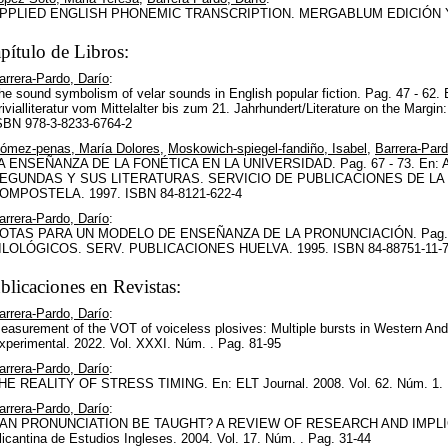
PPLIED ENGLISH PHONEMIC TRANSCRIPTION. MERGABLUM EDICIÓN Y C
pítulo de Libros:
arrera-Pardo, Darío
:
he sound symbolism of velar sounds in English popular fiction. Pag. 47 - 62. 
rivialliteratur vom Mittelalter bis zum 21. Jahrhundert/Literature on the Margin:
SBN 978-3-8233-6764-2
ómez-penas, María Dolores
,
Moskowich-spiegel-fandiño, Isabel
,
Barrera-Pard
A ENSEÑANZA DE LA FONÉTICA EN LA UNIVERSIDAD. Pag. 67 - 73. En
EGUNDAS Y SUS LITERATURAS. SERVICIO DE PUBLICACIONES DE LA
OMPOSTELA. 1997. ISBN 84-8121-622-4
arrera-Pardo, Darío
:
OTAS PARA UN MODELO DE ENSEÑANZA DE LA PRONUNCIACIÓN. Pag. 1
ILOLÓGICOS. SERV. PUBLICACIONES HUELVA. 1995. ISBN 84-88751-11-
blicaciones en Revistas:
arrera-Pardo, Darío
:
easurement of the VOT of voiceless plosives: Multiple bursts in Western And
xperimental. 2022. Vol. XXXI. Núm. . Pag. 81-95
arrera-Pardo, Darío
:
HE REALITY OF STRESS TIMING. En: ELT Journal. 2008. Vol. 62. Núm. 1. P
arrera-Pardo, Darío
:
AN PRONUNCIATION BE TAUGHT? A REVIEW OF RESEARCH AND IMPLIC
licantina de Estudios Ingleses. 2004. Vol. 17. Núm. . Pag. 31-44