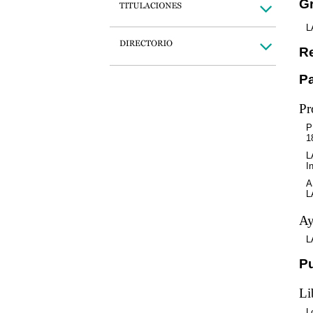
Gr
L
Re
Pa
Pr
P
1
L
I
A
L
Ay
L
P
Li
L