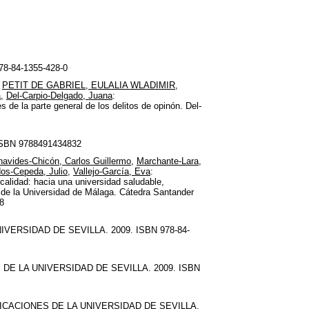
978-84-1355-428-0
,
PETIT DE GABRIEL, EULALIA WLADIMIR
,
a
,
Del-Carpio-Delgado, Juana
:
es de la parte general de los delitos de opinón. Del-
. ISBN 9788491434832
avides-Chicón, Carlos Guillermo
,
Marchante-Lara,
dos-Cepeda, Julio
,
Vallejo-García, Eva
:
 calidad: hacia una universidad saludable,
l de la Universidad de Málaga. Cátedra Santander
8
IVERSIDAD DE SEVILLA. 2009. ISBN 978-84-
S DE LA UNIVERSIDAD DE SEVILLA. 2009. ISBN
UBLICACIONES DE LA UNIVERSIDAD DE SEVILLA.