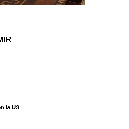
MIR
n la US