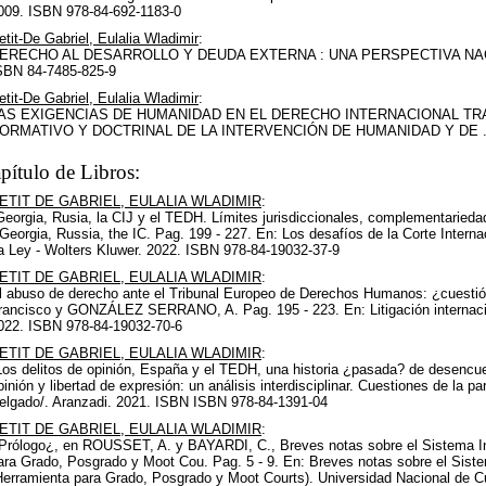
009. ISBN 978-84-692-1183-0
etit-De Gabriel, Eulalia Wladimir
:
ERECHO AL DESARROLLO Y DEUDA EXTERNA : UNA PERSPECTIVA NAC
SBN 84-7485-825-9
etit-De Gabriel, Eulalia Wladimir
:
AS EXIGENCIAS DE HUMANIDAD EN EL DERECHO INTERNACIONAL TRAD
ORMATIVO Y DOCTRINAL DE LA INTERVENCIÓN DE HUMANIDAD Y DE . . 
pítulo de Libros:
ETIT DE GABRIEL, EULALIA WLADIMIR
:
Georgia, Rusia, la CIJ y el TEDH. Límites jurisdiccionales, complementarieda
"Georgia, Russia, the IC. Pag. 199 - 227. En: Los desafíos de la Corte Intern
a Ley - Wolters Kluwer. 2022. ISBN 978-84-19032-37-9
ETIT DE GABRIEL, EULALIA WLADIMIR
:
l abuso de derecho ante el Tribunal Europeo de Derechos Humanos: ¿cuesti
rancisco y GONZÁLEZ SERRANO, A. Pag. 195 - 223. En: Litigación internacio
022. ISBN 978-84-19032-70-6
ETIT DE GABRIEL, EULALIA WLADIMIR
:
Los delitos de opinión, España y el TEDH, una historia ¿pasada? de desencuen
pinión y libertad de expresión: un análisis interdisciplinar. Cuestiones de la pa
elgado/. Aranzadi. 2021. ISBN ISBN 978-84-1391-04
ETIT DE GABRIEL, EULALIA WLADIMIR
:
Prólogo¿, en ROUSSET, A. y BAYARDI, C., Breves notas sobre el Sistema 
ara Grado, Posgrado y Moot Cou. Pag. 5 - 9. En: Breves notas sobre el Si
Herramienta para Grado, Posgrado y Moot Courts). Universidad Nacional de