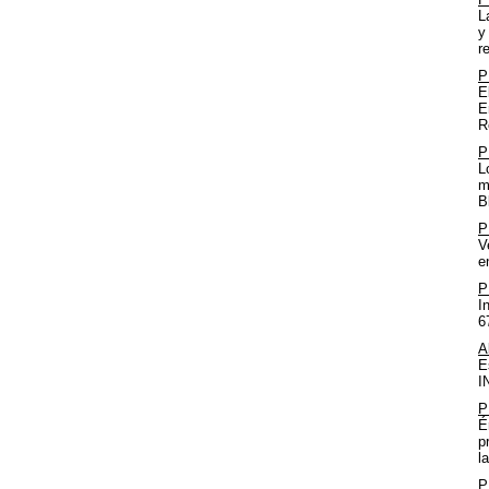
L
y
r
P
E
E
R
P
L
m
B
P
V
e
P
I
6
A
E
I
P
É
p
l
P