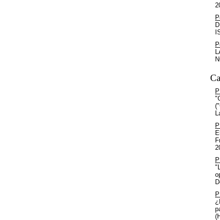
2
P
D
I
P
L
N
Ca
P
"
(
L
P
E
F
2
P
"
o
D
P
¿
p
(