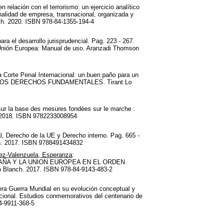
 relación con el terrorismo: un ejercicio analítico
nalidad de empresa, transnacional, organizada y
anch. 2020. ISBN 978-84-1355-194-4
ra el desarrollo jurisprudencial. Pag. 223 - 267.
 Unión Europea: Manual de uso. Aranzadi Thomson
la Corte Penal Internacional: un buen paño para un
E LOS DERECHOS FUNDAMENTALES. Tirant Lo
s sur la base des mesures fondées sur le marche :
ne. 2018. ISBN 9782233008954
nal, Derecho de la UE y Derecho interno. Pag. 665 -
nch. 2017. ISBN 9788491434832
z-Valenzuela, Esperanza
:
n: ESPAÑA Y LA UNION EUROPEA EN EL ORDEN
anch. 2017. ISBN 978-84-9143-483-2
mera Guerra Mundial en su evolución conceptual y
cional. Estudios conmemorativos del centenario de
4-9911-368-5