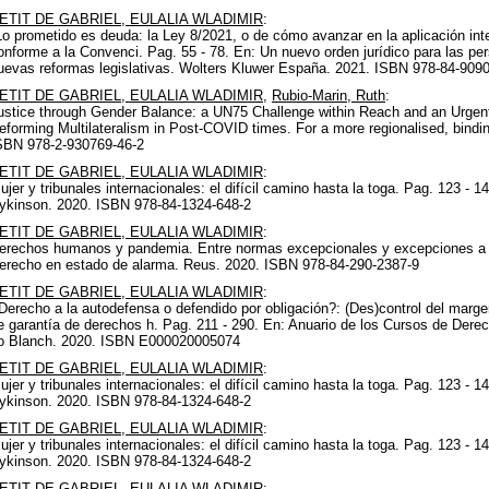
ETIT DE GABRIEL, EULALIA WLADIMIR
:
Lo prometido es deuda: la Ley 8/2021, o de cómo avanzar en la aplicación int
onforme a la Convenci. Pag. 55 - 78. En: Un nuevo orden jurídico para las p
uevas reformas legislativas. Wolters Kluwer España. 2021. ISBN 978-84-909
ETIT DE GABRIEL, EULALIA WLADIMIR
,
Rubio-Marin, Ruth
:
ustice through Gender Balance: a UN75 Challenge within Reach and an Urgent
eforming Multilateralism in Post-COVID times. For a more regionalised, bindi
SBN 978-2-930769-46-2
ETIT DE GABRIEL, EULALIA WLADIMIR
:
ujer y tribunales internacionales: el difícil camino hasta la toga. Pag. 123 - 1
ykinson. 2020. ISBN 978-84-1324-648-2
ETIT DE GABRIEL, EULALIA WLADIMIR
:
erechos humanos y pandemia. Entre normas excepcionales y excepciones a l
erecho en estado de alarma. Reus. 2020. ISBN 978-84-290-2387-9
ETIT DE GABRIEL, EULALIA WLADIMIR
:
Derecho a la autodefensa o defendido por obligación?: (Des)control del marg
e garantía de derechos h. Pag. 211 - 290. En: Anuario de los Cursos de Der
o Blanch. 2020. ISBN E000020005074
ETIT DE GABRIEL, EULALIA WLADIMIR
:
ujer y tribunales internacionales: el difícil camino hasta la toga. Pag. 123 - 1
ykinson. 2020. ISBN 978-84-1324-648-2
ETIT DE GABRIEL, EULALIA WLADIMIR
:
ujer y tribunales internacionales: el difícil camino hasta la toga. Pag. 123 - 1
ykinson. 2020. ISBN 978-84-1324-648-2
ETIT DE GABRIEL, EULALIA WLADIMIR
: