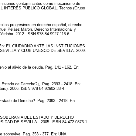
e emisiones contaminantes como mecanismo de
A DEL INTERÉS PÚBLICO GLOBAL. Tecnos (Grupo
rrollos progresivos en derecho español, derecho
anuel Peláez Marón. Derecho Internacional y
 Córdoba. 2012. ISBN 978-84-9927-115-6
 98. En: EL CIUDADNO ANTE LAS INSTITUCIONES
EVILLA Y CLUB UNESCO DE SEVILLA. 2009.
nio al alivio de la deuda. Pag. 141 - 162. En:
el Estado de Derecho?¿. Pag. 2393 - 2418. En:
). 2006. ISBN 978-84-92602-38-4
l Estado de Derecho?. Pag. 2393 - 2418. En:
58. En: SOBERANIA DEL ESTADO Y DERECHO
DAD DE SEVILLA.. 2005. ISBN 84-472-0876-1
ue sobrevive. Pag. 353 - 377. En: UNA