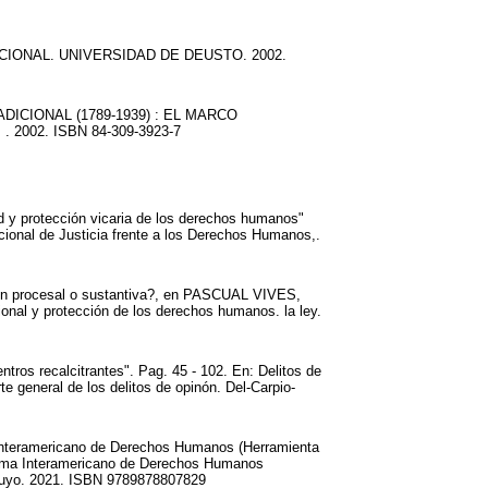
IONAL. UNIVERSIDAD DE DEUSTO. 2002.
ICIONAL (1789-1939) : EL MARCO
2002. ISBN 84-309-3923-7
d y protección vicaria de los derechos humanos"
acional de Justicia frente a los Derechos Humanos,.
ón procesal o sustantiva?, en PASCUAL VIVES,
nal y protección de los derechos humanos. la ley.
tros recalcitrantes". Pag. 45 - 102. En: Delitos de
rte general de los delitos de opinón. Del-Carpio-
Interamericano de Derechos Humanos (Herramienta
stema Interamericano de Derechos Humanos
 Cuyo. 2021. ISBN 9789878807829