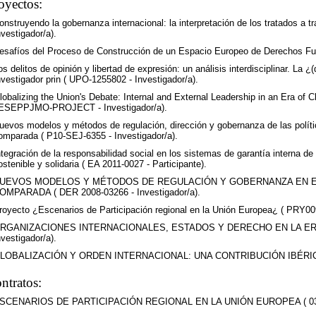
oyectos:
onstruyendo la gobernanza internacional: la interpretación de los tratados a tr
nvestigador/a).
esafíos del Proceso de Construcción de un Espacio Europeo de Derechos Fu
os delitos de opinión y libertad de expresión: un análisis interdisciplinar. La ¿
nvestigador prin ( UPO-1255802 - Investigador/a).
lobalizing the Union's Debate: Internal and External Leadership in an Era 
ESEPPJMO-PROJECT - Investigador/a).
uevos modelos y métodos de regulación, dirección y gobernanza de las política
omparada ( P10-SEJ-6355 - Investigador/a).
ntegración de la responsabilidad social en los sistemas de garantía interna de
ostenible y solidaria ( EA 2011-0027 - Participante).
UEVOS MODELOS Y MÉTODOS DE REGULACIÓN Y GOBERNANZA EN EU
OMPARADA ( DER 2008-03266 - Investigador/a).
royecto ¿Escenarios de Participación regional en la Unión Europea¿ ( PRY009
RGANIZACIONES INTERNACIONALES, ESTADOS Y DERECHO EN LA ERA 
nvestigador/a).
LOBALIZACIÓN Y ORDEN INTERNACIONAL: UNA CONTRIBUCIÓN IBÉRICA ( P
ntratos:
SCENARIOS DE PARTICIPACIÓN REGIONAL EN LA UNIÓN EUROPEA ( 0337/0