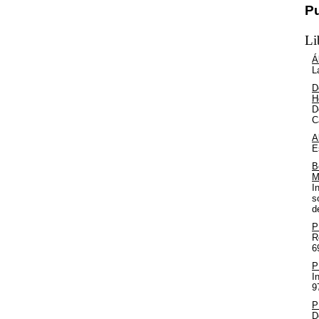
P
Li
Á
L
D
H
D
C
A
E
B
M
I
s
d
P
R
6
P
I
9
P
D