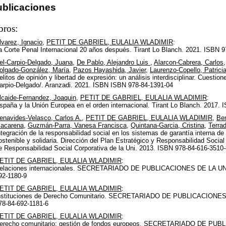
ublicaciones
bros:
lvarez, Ignacio
,
PETIT DE GABRIEL, EULALIA WLADIMIR
:
a Corte Penal Internacional 20 años después. Tirant Lo Blanch. 2021. ISBN 
el-Carpio-Delgado, Juana
,
De Pablo, Alejandro Luis
,
Alarcon-Cabrera, Carlos
olgado-González, María
,
Pazos Hayashida, Javier
,
Laurenzo-Copello, Patrici
elitos de opinión y libertad de expresión: un análisis interdisciplinar. Cuestion
arpio-Delgado/. Aranzadi. 2021. ISBN ISBN 978-84-1391-04
lcaide-Fernandez, Joaquin
,
PETIT DE GABRIEL, EULALIA WLADIMIR
:
spaña y la Unión Europea en el orden internacional. Tirant Lo Blanch. 2017
enavides-Velasco, Carlos A.
,
PETIT DE GABRIEL, EULALIA WLADIMIR
,
Ben
acarena
,
Guzmán-Parra, Vanesa Francisca
,
Quintana-Garcia, Cristina
,
Terra
ntegración de la responsabilidad social en los sistemas de garantía interna de
ostenible y solidaria. Dirección del Plan Estratégico y Responsabilidad Socia
e Responsabilidad Social Corporativa de la Uni. 2013. ISBN 978-84-616-3510-
ETIT DE GABRIEL, EULALIA WLADIMIR
:
elaciones internacionales. SECRETARIADO DE PUBLICACIONES DE LA UN
92-1180-9
ETIT DE GABRIEL, EULALIA WLADIMIR
:
nstituciones de Derecho Comunitario. SECRETARIADO DE PUBLICACIONE
78-84-692-1181-6
ETIT DE GABRIEL, EULALIA WLADIMIR
:
erecho comunitario: gestión de fondos europeos. SECRETARIADO DE P