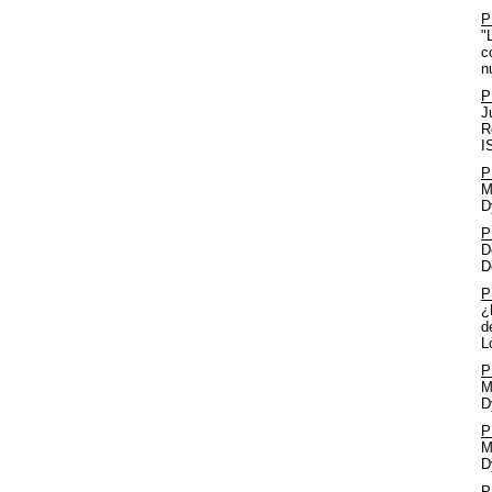
P
"
c
n
P
J
R
I
P
M
D
P
D
D
P
¿
d
L
P
M
D
P
M
D
P