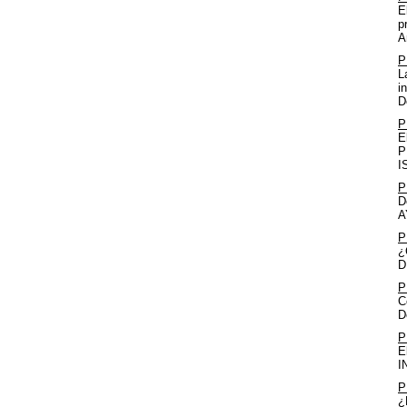
E
p
A
P
L
i
D
P
E
P
I
P
D
A
P
¿
D
P
C
D
P
E
I
P
¿