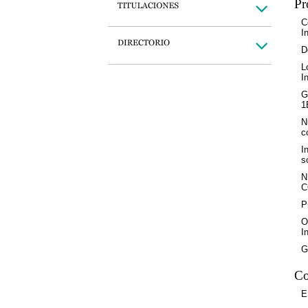
Pr
C
I
D
L
I
G
1
N
c
I
s
N
C
P
O
I
G
Co
E