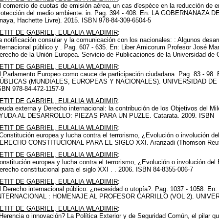
l comercio de cuotas de emisión aérea, un cas d'espèce en la reducción d
rotección del medio ambiente: in. Pag. 394 - 408. En: LA GOBERNANAZ
naya, Hachette Livre). 2015. ISBN 978-84-309-6504-5
ETIT DE GABRIEL, EULALIA WLADIMIR
:
a notificación consular y la comunicación con los nacionales: : Algunos desa
nternacional público y . Pag. 607 - 635. En: Liber Amicorum Profesor José M
erecho de la Unión Europea. Servicio de Publicaciones de la Universidad de
ETIT DE GABRIEL, EULALIA WLADIMIR
:
l Parlamento Europeo como cauce de participación ciudadana. Pag. 83 -
ÚBLICAS (MUNDIALES, EUROPEAS Y NACIONALES). UNIVERSIDAD DE S
SBN 978-84-472-1157-9
ETIT DE GABRIEL, EULALIA WLADIMIR
:
euda externa y Derecho internacional: la contribución de los Objetivos del Mile
YUDA AL DESARROLLO: PIEZAS PARA UN PUZLE. Catarata. 2009. ISBN
ETIT DE GABRIEL, EULALIA WLADIMIR
:
Constitución europea y lucha contra el terrorismo, ¿Evolución o involución d
ERECHO CONSTITUCIONAL PARA EL SIGLO XXI. Aranzadi (Thomson Reuters
ETIT DE GABRIEL, EULALIA WLADIMIR
:
onstitución europea y lucha contra el terrorismo, ¿Evolución o involución de
erecho constitucional para el siglo XXI . . 2006. ISBN 84-8355-006-7
ETIT DE GABRIEL, EULALIA WLADIMIR
:
l Derecho internacional público: ¿necesidad o utopía?. Pag. 1037 - 10
NTERNACIONAL : HOMENAJE AL PROFESOR CARRILLO (VOL 2). UNIVERSI
ETIT DE GABRIEL, EULALIA WLADIMIR
:
Herencia o innovación? La Política Exterior y de Seguridad Común, el pilar q