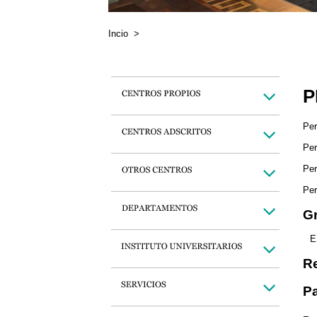
Incio
>
P
Per
Per
Per
Per
Gr
E
Re
Pa