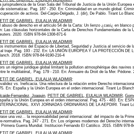
a jurisprudencia de la Gran Sala del Tribunal de Justicia de la Unión Europea en
 de sistematizac. Pag. 187 - 250. En: Criminalidad en un mundo global. Crimi
ecuperación de activos. Del-Carpio-Delgado, J. (dir), De Pablo. Tirant Lo Bl
ETIT DE GABRIEL, EULALIA WLADIMIR
:
l abuso de derecho en el artículo 54 de la Carta: Un lienzo ¿casi¿ en blanco pa
n: Las cláusulas horizontales de la Carta de Derechos Fundamentales de la
euters. 2020. ISBN 978-84-1308-871-6
ETIT DE GABRIEL, EULALIA WLADIMIR
:
os instrumentos del Espacio de Libertad, Seguridad y Justicia al servicio de 
al traje. Pag. 193 - 232. En: LA UNIÓN EUROPEA Y LA PROTECCIÓN D
lanch. 2018. ISBN 978-84-9190-216-4
ETIT DE GABRIEL, EULALIA WLADIMIR
:
ers un régime juridique global limitant la pollution atmosphérique des navire
ntre le multilatéral,. Pag. 179 - 210. En: Annuaire du Droit de la Mer. Pédo
ETIT DE GABRIEL, EULALIA WLADIMIR
:
nvalidez vs. Ineficacia. Una relectura de la relación entre Derecho internacio
75. En: España y la Unión Europea en el orden internacional. Tirant Lo Bla
lcaide-Fernandez, Joaquin
,
PETIT DE GABRIEL, EULALIA WLADIMIR
,
Gome
spaña y la Unión Europea en el orden internacional. Pag. 475 - 483. E
NTERNACIONAL. XXVI JORNADAS ORDINARIAS DE LA AEPDIRI. Tirant Lo Bl
ETIT DE GABRIEL, EULALIA WLADIMIR
:
rase una vez... la responsabilidad penal internacional: del impacto de la Pri
re-normativa. Pag. 247 - 271. En: Los orígenes modernos del Derecho interna
a Primera Guerra Mundial. Institucion Fernando El Católico. 2015. ISBN 978-8
ETIT DE GABRIEL, EULALIA WLADIMIR
: