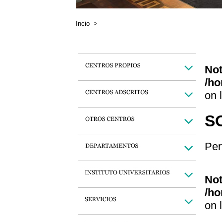
Incio
>
Not
/ho
on 
S
Per
Not
/ho
on 