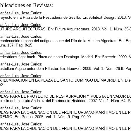
blicaciones en Revistas:
ariñas-Luis, Jose Carlos
:
royecto en la Plaza de la Pescadería de Sevilla. En: Arhitext Design. 2013. V
ariñas-Luis, Jose Carlos
:
UTURE ARQUITECTURAS. En: Future Arquitecturas. 2013. Vol. 1. Núm. 35-3
ariñas-Luis, Jose Carlos
:
eordenación urbana del antiguo cauce del Río de la Miel en Algeciras. En: Eq
úm. 157. Pag. 8-15
ariñas-Luis, Jose Carlos
:
edestrians fight back. Plaza de santo Domingo. Madrid. En: Speech:. 2009. V
ariñas-Luis, Jose Carlos
:
astellum Aquae unter dem Pflaster. En: Bauwelt. 2009. Vol. 1. Núm. 26.9. Pa
ariñas-Luis, Jose Carlos
:
A ILUMINACION EN LA PLAZA DE SANTO DOMINGO DE MADRID. En: Diseño de
52
ariñas-Luis, Jose Carlos
:
DEAS PARA EL PROYECTO DE RESTAURACIÓN Y PUESTA EN VALOR DE E
oletín del Instituto Andaluz del Patrimonio Histórico. 2007. Vol. 1. Núm. 64. 
ariñas-Luis, Jose Carlos
:
DEAS PARA LA ORDENACIÓN DEL FRENTE URBANO-MARÍTIMO EN EL P
REMIO. En: Portus. 2005. Vol. 1. Núm. 9. Pag. 90-90
ariñas-Luis, Jose Carlos
:
DEAS PARA LA ORDENACIÓN DEL FRENTE URBANO-MARÍTIMO EN EL P