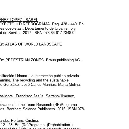
ENEZ-LOPEZ, ISABEL
:
CTO I+D REPROGRAMA. Pag. 428 - 440. En:
iales obsoletas.. Departamento de Urbanismo y
ad de Sevilla.. 2017. ISBN 978-84-617-7348-0
- 213. En: ATLAS OF WORLD LANDSCAPE
153. En: PEDESTRIAN ZONES. Braun publishing AG.
litación Urbana. La interacción público-privada.
amming. The recycling and the sustainable
o González, José Carlos Mariñas, Marta Molina,
na-Moral, Francisco Jesús
,
Serrano-Jimenez,
Advances in the Team Research (RE)Programa.
oods. Bentham Science Publishers. 2015. ISBN 978-
andez-Portero, Cristina
:
 12 - 23. En: (Re)Programa. (Re)habitation +