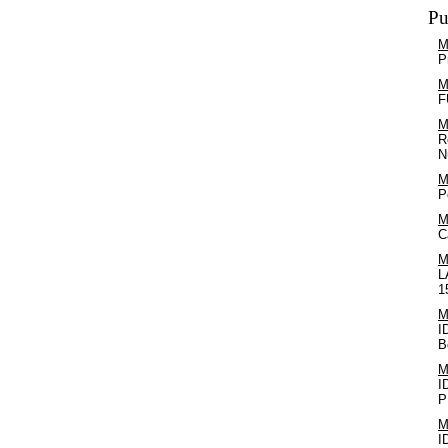
Pu
M
P
M
F
M
R
N
M
P
M
C
M
L
1
M
I
B
M
I
P
M
I