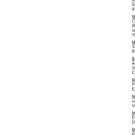
(
Á
9
M
C
(
s
I
M
S
9
B
A
2
C
M
P
E
M
c
U
M
E
D
M
P