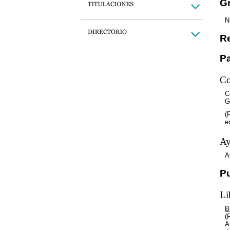
Gr
N
Re
Pa
Co
C
G
(
e
Ay
A
P
Li
B
(
A