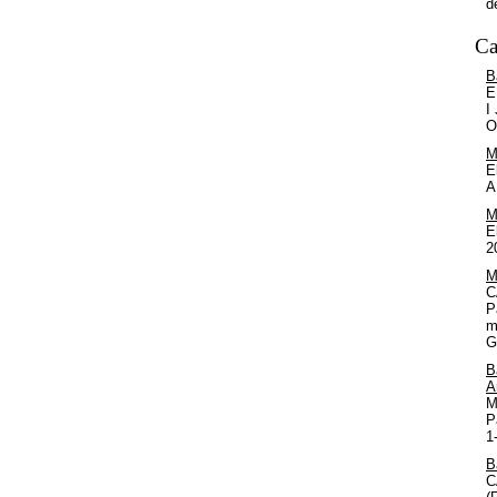
d
Ca
B
E
I
O
M
E
A
M
E
2
M
C
P
m
G
B
A
M
P
1
B
C