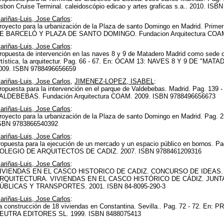
isbon Cruise Terminal. caleidoscópio edicao y artes graficas s.a.. 2010. IS
ariñas-Luis, Jose Carlos
:
royecto para la urbanización de la Plaza de santo Domingo en Madrid. Pri
E BARCELÓ Y PLAZA DE SANTO DOMINGO. Fundacion Arquitectura COAM.
ariñas-Luis, Jose Carlos
:
ropuesta de intervención en las naves 8 y 9 de Matadero Madrid como sede d
rtística, la arquitectur. Pag. 66 - 67. En: OCAM 13: NAVES 8 Y 9 DE "MA
009. ISBN 9788496656659
ariñas-Luis, Jose Carlos
,
JIMENEZ-LOPEZ, ISABEL
:
ropuesta para la intervención en el parque de Valdebebas. Madrid. Pag.
ALDEBEBAS. Fundación Arquitectura COAM. 2009. ISBN 9788496656673
ariñas-Luis, Jose Carlos
:
royecto para la urbanización de la Plaza de santo Domingo en Madrid. Pag
SBN 9783866540392
ariñas-Luis, Jose Carlos
:
ropuesta para la ejecución de un mercado y un espacio público en bornos.
OLEGIO DE ARQUITECTOS DE CADIZ. 2007. ISBN 9788461209316
ariñas-Luis, Jose Carlos
:
IVIENDAS EN EL CASCO HISTORICO DE CADIZ. CONCURSO DE IDEAS. P
RQUITECTURA. VIVIENDAS EN EL CASCO HISTÓRICO DE CÁDIZ. JUNT
ÚBLICAS Y TRANSPORTES. 2001. ISBN 84-8095-290-3
ariñas-Luis, Jose Carlos
:
a construcción de 18 viviendas en Constantina. Sevilla.. Pag. 72 - 72
EUTRA EDITORES SL. 1999. ISBN 8488075413