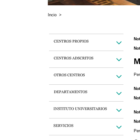
Incio
>
Not
Not
M
Per
Not
Not
Not
Not
Per