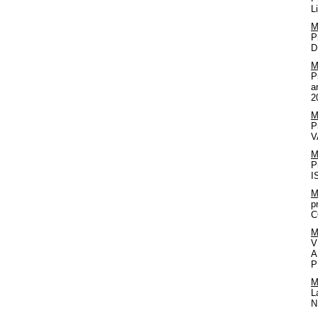
L
M
P
D
M
P
a
2
M
P
V
M
P
I
M
p
C
M
V
A
P
M
L
N