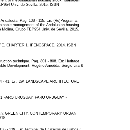
ment of the Andalusian housing stock. Managem.
EP954 Univ. de Sevilla. 2015. ISBN
n Andalucía. Pag. 108 - 115. En: (Re)Programa.
stainable management of the Andalusian housing
 Molina, Grupo TEP954 Univ. de Sevilla. 2015.
CAPE. CHARTER 1. IFENGSPACE. 2014. ISBN
truction technique. Pag. 801 - 808. En: Heritage
nable Development. Rogério Amoêda, Sérgio Lira &
ag. 34 - 41. En: LW. LANDSCAPE ARCHITECTURE
STAS 1 FARQ URUGUAY. FARQ URUGUAY -
 - 119. En: GREEN CITY. CONTEMPORARY URBAN
818
136 - 139. En: Terminal de Cruzeiros de Lisboa /