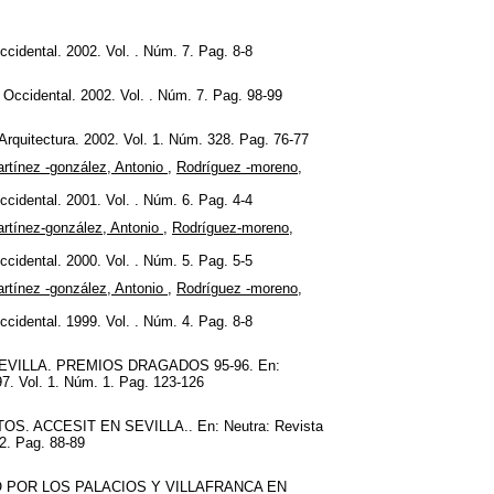
ccidental. 2002. Vol. . Núm. 7. Pag. 8-8
a Occidental. 2002. Vol. . Núm. 7. Pag. 98-99
ctura. 2002. Vol. 1. Núm. 328. Pag. 76-77
rtínez -gonzález, Antonio
,
Rodríguez -moreno,
ccidental. 2001. Vol. . Núm. 6. Pag. 4-4
rtínez-gonzález, Antonio
,
Rodríguez-moreno,
ccidental. 2000. Vol. . Núm. 5. Pag. 5-5
rtínez -gonzález, Antonio
,
Rodríguez -moreno,
ccidental. 1999. Vol. . Núm. 4. Pag. 8-8
VILLA. PREMIOS DRAGADOS 95-96. En:
97. Vol. 1. Núm. 1. Pag. 123-126
. ACCESIT EN SEVILLA.. En: Neutra: Revista
 2. Pag. 88-89
O POR LOS PALACIOS Y VILLAFRANCA EN