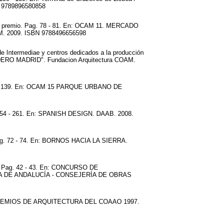
BN 9789896580858
mer premio. Pag. 78 - 81. En: OCAM 11. MERCADO
 2009. ISBN 9788496656598
e Intermediae y centros dedicados a la producción
TADERO MADRID". Fundacion Arquitectura COAM.
 139 - 139. En: OCAM 15 PARQUE URBANO DE
. 254 - 261. En: SPANISH DESIGN. DAAB. 2008.
 Pag. 72 - 74. En: BORNOS HACIA LA SIERRA.
ag. 42 - 43. En: CONCURSO DE
A DE ANDALUCÍA - CONSEJERÍA DE OBRAS
. En: PREMIOS DE ARQUITECTURA DEL COAAO 1997.