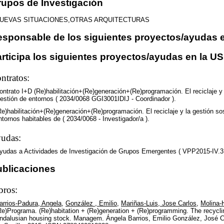
upos de Investigación
UEVAS SITUACIONES,OTRAS ARQUITECTURAS
sponsable de los siguientes proyectos/ayudas e
rticipa los siguientes proyectos/ayudas en la US
ntratos:
ontrato I+D (Re)habilitación+(Re)generación+(Re)programación. El reciclaje y 
estión de entornos ( 2034/0068 GGI3001IDIJ - Coordinador ).
Re)habilitación+(Re)generación+(Re)programación. El reciclaje y la gestión so
ntornos habitables de ( 2034/0068 - Investigador/a ).
udas:
yudas a Actividades de Investigación de Grupos Emergentes ( VPP2015-IV.3 -
ublicaciones
bros:
arrios-Padura, Angela
,
González , Emilio
,
Mariñas-Luis, Jose Carlos
,
Molina-
Re)Programa. (Re)habitation + (Re)generation + (Re)programming. The recycl
ndalusian housing stock. Managem. Ángela Barrios, Emilio González, José C