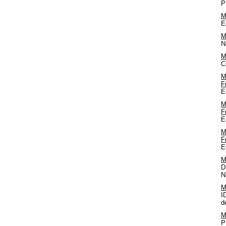
P
M
E
M
N
M
C
M
F
E
M
F
E
M
F
E
M
D
N
M
I
d
M
P