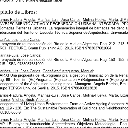
e Sevilla. 2015. ISBN 9788460813828
pítulo de Libros:
arrios-Padura, Angela
,
Mariñas-Luis, Jose Carlos
,
Molina-Huelva, Marta
,
JIM
NVEJECIMIENTO ACTIVO Y REGENERACION URBANA INTEGRADA. PROYE
 Jornadas Periferias Urbanas. La regeneración integral de barriadas residenc
rdenación del Territorio. Escuela Técnica Superior de Arquitectura. Universid
ariñas-Luis, Jose Carlos
:
l proyecto de reurbanización del Río de la Miel en Algeciras. Pag. 212 
RCHITECTURE. Braun Publishing AG. 2016. ISBN 9783037681664
ariñas-Luis, Jose Carlos
:
l proyecto de reurbanización del Río de la Miel en Algeciras. Pag. 150 - 
015. ISBN 9783037681909
ariñas-Luis, Jose Carlos
,
González-fustegueras, Manuel
:
AP.XI Una propuesta de REprograma pra la gestión y financiación de la Rehabi
ag. 98 - 106. En: (Re)Programa. (Re)habitation + (Re)generation + (Re)progr
anagement of the Andalusian housing stock. Managem. Ángela Barrios, Emili
rupo TEP954 Univ. de Sevilla. 2015. ISBN 9788460813828
arrios-Padura, Angela
,
Mariñas-Luis, Jose Carlos
,
Molina-Huelva, Marta
,
Liza
ntonio
,
Vilches Such, Alberto
:
anagement of Living Urban Environments From an Active Ageing Approach: 
ag. 119 - 128. En: The Sustainable Renovation of Buildings and Neighbourh
-68108-065-9
arrios-Padura, Angela
,
Mariñas-Luis, Jose Carlos
,
Molina-Huelva, Marta
,
Fern
AP. I El proyecto: introducción. Antecedentes. Objetivos. Metodología. . Pag.