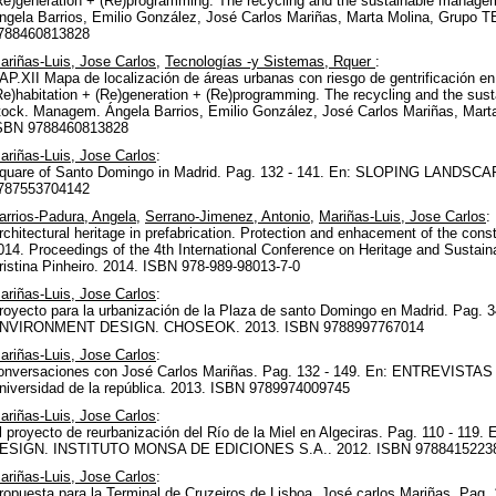
Re)generation + (Re)programming. The recycling and the sustainable manage
ngela Barrios, Emilio González, José Carlos Mariñas, Marta Molina, Grupo T
788460813828
ariñas-Luis, Jose Carlos
,
Tecnologías -y Sistemas, Rquer
:
AP.XII Mapa de localización de áreas urbanas con riesgo de gentrificación e
Re)habitation + (Re)generation + (Re)programming. The recycling and the su
tock. Managem. Ángela Barrios, Emilio González, José Carlos Mariñas, Marta
SBN 9788460813828
ariñas-Luis, Jose Carlos
:
quare of Santo Domingo in Madrid. Pag. 132 - 141. En: SLOPING LANDS
787553704142
arrios-Padura, Angela
,
Serrano-Jimenez, Antonio
,
Mariñas-Luis, Jose Carlos
:
rchitectural heritage in prefabrication. Protection and enhacement of the cons
014. Proceedings of the 4th International Conference on Heritage and Sustai
ristina Pinheiro. 2014. ISBN 978-989-98013-7-0
ariñas-Luis, Jose Carlos
:
royecto para la urbanización de la Plaza de santo Domingo en Madrid. P
NVIRONMENT DESIGN. CHOSEOK. 2013. ISBN 9788997767014
ariñas-Luis, Jose Carlos
:
onversaciones con José Carlos Mariñas. Pag. 132 - 149. En: ENTREVI
niversidad de la república. 2013. ISBN 9789974009745
ariñas-Luis, Jose Carlos
:
l proyecto de reurbanización del Río de la Miel en Algeciras. Pag. 110
ESIGN. INSTITUTO MONSA DE EDICIONES S.A.. 2012. ISBN 9788415223
ariñas-Luis, Jose Carlos
:
ropuesta para la Terminal de Cruzeiros de Lisboa. José carlos Mariñas. Pag. 