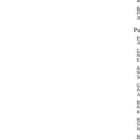
4
B
F
2
Pu
P
J
C
N
E
A
W
3
C
A
J
R
A
&
R
S
N
R