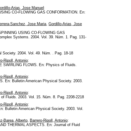
ordillo-Arias, Jose Manuel
:
 USING CO-FLOWING GAS CONFORMATION. En:
errera-Sanchez, Jose Maria
,
Gordillo-Arias, Jose
 SPINNING USING CO-FLOWING GAS
plex Systems. 2004. Vol. 39. Núm. 1. Pag. 131-
ciety. 2004. Vol. 49. Núm. . Pag. 18-18
o-Ripoll, Antonio
:
WIRLING FLOWS. En: Physics of Fluids.
o-Ripoll, Antonio
:
 Bulletin American Physical Society. 2003.
o-Ripoll, Antonio
:
ids. 2003. Vol. 15. Núm. 8. Pag. 2208-2218
o-Ripoll, Antonio
:
etin American Physical Society. 2003. Vol.
-Barea, Alberto
,
Barrero-Ripoll, Antonio
:
THERMAL ASPECTS. En: Journal of Fluid