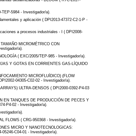
-TEP-5984 - Investigador/a).
ndamentales y aplicación ( DPI2013-47372-C2-1-P -
ciones a procesos industriales - I ( DPI2008-
 TAMAÑO MICROMÉTRICO CON
tigador/a).
A ( EXC/2005/TEP-985 - Investigador/a).
JAS Y GOTAS EN CORRIENTES GAS-LÍQUIDO
ENFOCAMIENTO MICROFLUÍDICO) (FLOW
02-04305-C02-02 - Investigador/a).
RRAYS) ULTRA-DENSOS ( DPI2000-0392-P4-03
ÓN EN TANQUES DE PRODUCCIÓN DE PECES Y
4-02 - Investigador/a).
tigador/a).
LOWS ( CRG-950368 - Investigador/a).
IONES MICRO Y NANOTECNOLOGICAS:
6-C04-01 - Investigador/a).