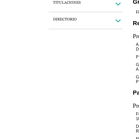
Gr
F
Re
Pr
A
D
P
G
A
G
P
Pa
Pr
F
1
D
R
N