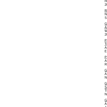
H
2
R
N
S
G
A
W
2
P
T
A
E
P
A
R
G
A
N
G
S
T
N
G
A