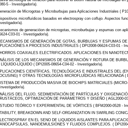
080-5 - Investigador/a).
eneración de Microgotas y Microburbujas para Aplicaciones Industriales ( P10
ispositivos microfluídicos basados en electrospray con coflujo. Aspectos fu
nvestigador/a).
ecanismos de generacióon de microgotas, microburbujas y espumas con aplica
6624-C03-01 - Investigador/a).
ECANISMOS DE GENERACIÓN DE GOTAS, BURBUJAS Y ESPUMAS DE
PLICACIÓNES A PROCESOS INDUSTRIALES ( DPI2008-06624-C03-01 - Inves
HORROS COAXIALES ELECTRIFICADOS. APLICACIONES EN NANOTECNOLOGÍ
NÁLISIS DE LOS MECANISMOS DE GENERACIÓN Y ROTURA DE BURBU
 LÍQUIDO-LÍQUIDO ( DPI2005-08654-C04-02 - Investigador/a).
PLICACIONES CIENTÍFICAS, TECNOLÓGICAS E INDUSTRIALES DEL (
OCUSING) Y OTRAS TECNOLOGÍAS MICROFLUÍDICAS RELACIONADA ( DPI20
ISTEMA DE PRODUCCIÓN MASIVA DE BIOCHIPS MATRICIALES (MICRO-A
 Investigador/a).
NÁLISIS DEL FLUJO, SEDIMENTACIÓN DE PARTÍCULAS Y OXIGENACI
RUSTÁCEOS, OPTIMIZACIÓN DE PARÁMETROS Y DISEÑO ( AGL2000-0374-P
STUDIO TEÓRICO Y EXPERIMENTAL DE VÓRTICES ( BFM2000-0528 - Inves
TABILITY, BREAKDOWN AND SELF-ORGANIZATION IN SWIRLING CONICAL F
LECTROSPRAY EN EL SENO DE LIQUIDOS AISLANTES PARA APLICAC
ANOCAPSULAS, NANOEMULSIONES Y FLUIDOS COMPLEJOS. ( DPI2004-0524