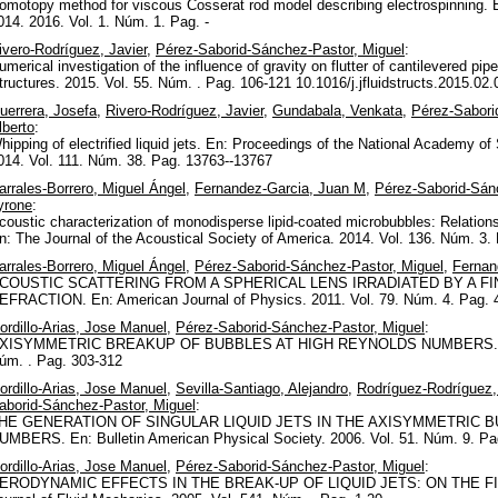
omotopy method for viscous Cosserat rod model describing electrospinning. 
014. 2016. Vol. 1. Núm. 1. Pag. -
ivero-Rodríguez, Javier
,
Pérez-Saborid-Sánchez-Pastor, Miguel
:
umerical investigation of the influence of gravity on flutter of cantilevered pi
tructures. 2015. Vol. 55. Núm. . Pag. 106-121 10.1016/j.jfluidstructs.2015.02.
uerrera, Josefa
,
Rivero-Rodríguez, Javier
,
Gundabala, Venkata
,
Pérez-Sabori
lberto
:
hipping of electrified liquid jets. En: Proceedings of the National Academy o
014. Vol. 111. Núm. 38. Pag. 13763--13767
arrales-Borrero, Miguel Ángel
,
Fernandez-Garcia, Juan M
,
Pérez-Saborid-Sán
yrone
:
coustic characterization of monodisperse lipid-coated microbubbles: Relations
n: The Journal of the Acoustical Society of America. 2014. Vol. 136. Núm. 3.
arrales-Borrero, Miguel Ángel
,
Pérez-Saborid-Sánchez-Pastor, Miguel
,
Fernan
COUSTIC SCATTERING FROM A SPHERICAL LENS IRRADIATED BY A F
EFRACTION. En: American Journal of Physics. 2011. Vol. 79. Núm. 4. Pag. 
ordillo-Arias, Jose Manuel
,
Pérez-Saborid-Sánchez-Pastor, Miguel
:
XISYMMETRIC BREAKUP OF BUBBLES AT HIGH REYNOLDS NUMBERS. En: Jou
úm. . Pag. 303-312
ordillo-Arias, Jose Manuel
,
Sevilla-Santiago, Alejandro
,
Rodríguez-Rodríguez,
aborid-Sánchez-Pastor, Miguel
:
HE GENERATION OF SINGULAR LIQUID JETS IN THE AXISYMMETRIC B
UMBERS. En: Bulletin American Physical Society. 2006. Vol. 51. Núm. 9. Pa
ordillo-Arias, Jose Manuel
,
Pérez-Saborid-Sánchez-Pastor, Miguel
:
ERODYNAMIC EFFECTS IN THE BREAK-UP OF LIQUID JETS: ON THE F