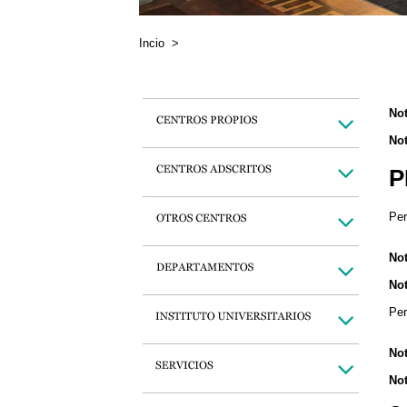
Incio
>
Not
Not
P
Per
Not
Not
Per
Not
Not