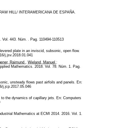
RAW HILL/ INTERAMERICANA DE ESPAÑA.
1. Vol. 443. Núm. . Pag. 110494-110513
ilevered plate in an inviscid, subsonic, open flow.
16/j.jsv.2018.01.041
ener, Raimund
,
Wieland, Manuel
:
 Applied Mathematics. 2018. Vol. 78. Núm. 1. Pag.
sonic, unsteady flows past airfoils and panels. En:
6/j.jcp.2017.05.046
 to the dynamics of capillary jets. En: Computers
0
ndustrial Mathematics at ECMI 2014. 2016. Vol. 1.