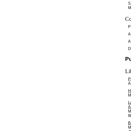
S
M
Co
P
A
A
D
P
Li
P
A
H
M
L
A
M
8
B
M