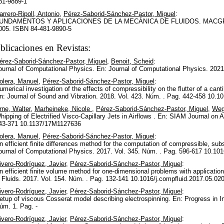
81-9889-1
arrero-Ripoll, Antonio
,
Pérez-Saborid-Sánchez-Pastor, Miguel
:
UNDAMENTOS Y APLICACIONES DE LA MECÁNICA DE FLUIDOS. MACG
005. ISBN 84-481-9890-5
blicaciones en Revistas:
érez-Saborid-Sánchez-Pastor, Miguel
,
Benoit, Scheid
:
ournal of Computational Physics. En: Journal of Computational Physics. 202
olera, Manuel
,
Pérez-Saborid-Sánchez-Pastor, Miguel
:
umerical investigation of the effects of compressibility on the flutter of a cant
n: Journal of Sound and Vibration. 2018. Vol. 423. Núm. . Pag. 442-458 10.10
rne, Walter
,
Marheineke, Nicole
,
Pérez-Saborid-Sánchez-Pastor, Miguel
,
Weg
hipping of Electrified Visco-Capillary Jets in Airflows . En: SIAM Journal on
43-371 10.1137/17M1127636
olera, Manuel
,
Pérez-Saborid-Sánchez-Pastor, Miguel
:
n efficient finite differences method for the computation of compressible, sub
ournal of Computational Physics. 2017. Vol. 345. Núm. . Pag. 596-617 10.101
ivero-Rodríguez, Javier
,
Pérez-Saborid-Sánchez-Pastor, Miguel
:
n efficient finite volume method for one-dimensional problems with application
 Fluids. 2017. Vol. 154. Núm. . Pag. 132-141 10.1016/j.compfluid.2017.05.02
ivero-Rodríguez, Javier
,
Pérez-Saborid-Sánchez-Pastor, Miguel
:
etup of viscous Cosserat model describing electrospinning. En: Progress in I
úm. 1. Pag. -
ivero-Rodríguez, Javier
,
Pérez-Saborid-Sánchez-Pastor, Miguel
: