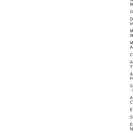
6
G
D
I
M
0
M
A
C
A
Y
A
F
S
-
A
C
E
S
E
N