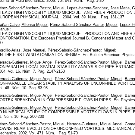
ournal of Fluid Mechanics. 2005. Vol. 541. Núm. . Pag. 1-20
érez-Saborid-Sánchez-Pastor, Miguel
,
Lopez-Herrera-Sanchez, Jose Maria
,
G
TEADY HIGH VISCOSITY LIQUID MICRO-JET AND FIBER PRODUCTION
UROPEAN PHYSICAL JOURNAL . 2004. Vol. 39. Núm. . Pag. 131-137
añan-Calvo, Alfonso Miguel
,
Pérez-Saborid-Sánchez-Pastor, Miguel
,
Lopez-H
anuel
:
TEADY HIGH VISCOSITY LIQUID MICRO-JET PRODUCTION AND FIBER
ONFORMATION. En: European Physical Journal B. Condensed Matter and Com
37
ordillo-Arias, Jose Manuel
,
Pérez-Saborid-Sánchez-Pastor, Miguel
:
N THE FIRST WIND ATOMIZATION REGIME. En: Bulletin American Physical So
errada-Gutierrez, Miguel Angel
,
Pérez-Saborid-Sánchez-Pastor, Miguel
,
Barrer
ONPARALLEL LOCAL SPATIAL STABILITY ANALYSIS OF PIPE ENTRANCE S
004. Vol. 16. Núm. 7. Pag. 2147-2153
errada-Gutierrez, Miguel Angel
,
Pérez-Saborid-Sánchez-Pastor, Miguel
,
Barrer
ON-PARALLEL LINEAR STABILITY ANALYSIS OF UNCONFINED VORTICES. En:
ol. 48. Núm. 10. Pag. 93-93
errada-Gutierrez, Miguel Angel
,
Pérez-Saborid-Sánchez-Pastor, Miguel
,
Barrer
ORTEX BREAKDOWN IN COMPRESSIBLE FLOWS IN PIPES. En: Physics of Flu
errada-Gutierrez, Miguel Angel
,
Pérez-Saborid-Sánchez-Pastor, Miguel
,
Barrer
D NUMERICAL STUDY OF COMPRESSIBLE VORTEX FLOWS IN PIPES. En: Bull
8. Núm. 10. Pag. 200-200
érez-Saborid-Sánchez-Pastor, Miguel
,
Herrada-Gutierrez, Miguel Angel
,
Gomez
OWNSTREAM EVOLUTION OF UNCONFINED VORTICES: MECHANICAL AND 
echanics. 2002. Vol. 471. Núm. . Pag. 51-70