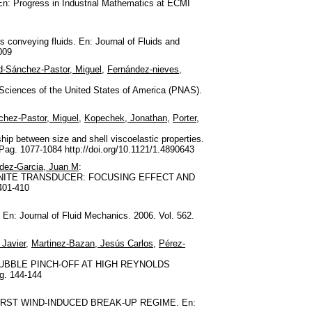
En: Progress in Industrial Mathematics at ECMI
pes conveying fluids. En: Journal of Fluids and
009
d-Sánchez-Pastor, Miguel
,
Fernández-nieves,
f Sciences of the United States of America (PNAS).
chez-Pastor, Miguel
,
Kopechek, Jonathan
,
Porter,
hip between size and shell viscoelastic properties.
 Pag. 1077-1084 http://doi.org/10.1121/1.4890643
dez-Garcia, Juan M
:
INITE TRANSDUCER: FOCUSING EFFECT AND
401-410
rnal of Fluid Mechanics. 2006. Vol. 562.
 Javier
,
Martinez-Bazan, Jesús Carlos
,
Pérez-
UBBLE PINCH-OFF AT HIGH REYNOLDS
g. 144-144
IRST WIND-INDUCED BREAK-UP REGIME. En: