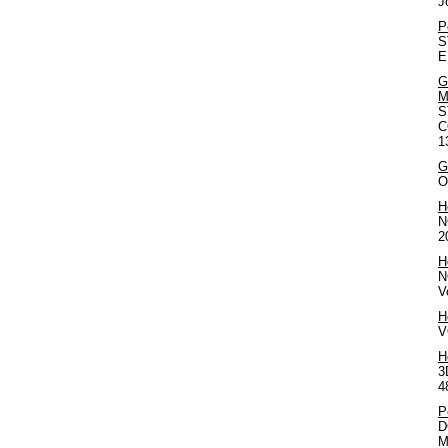
J
P
S
E
G
M
S
C
1
G
O
H
N
2
H
N
V
H
V
H
3
4
P
D
M