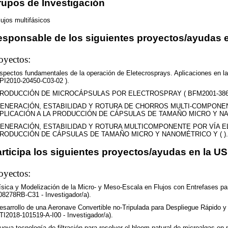
upos de Investigación
lujos multifásicos
sponsable de los siguientes proyectos/ayudas e
oyectos:
spectos fundamentales de la operación de Eletecrosprays. Aplicaciones en l
PI2010-20450-C03-02 ).
RODUCCIÓN DE MICROCÁPSULAS POR ELECTROSPRAY ( BFM2001-3860-
ENERACIÓN, ESTABILIDAD Y ROTURA DE CHORROS MULTI-COMPONE
PLICACIÓN A LA PRODUCCIÓN DE CÁPSULAS DE TAMAÑO MICRO Y NA ( 
ENERACIÓN, ESTABILIDAD Y ROTURA MULTICOMPONENTE POR VÍA EL
RODUCCIÓN DE CÁPSULAS DE TAMAÑO MICRO Y NANOMÉTRICO Y ( ).
rticipa los siguientes proyectos/ayudas en la US
oyectos:
ísica y Modelización de la Micro- y Meso-Escala en Flujos con Entrefases pa
08278RB-C31 - Investigador/a).
esarrollo de una Aeronave Convertible no-Tripulada para Despliegue Rápido y
TI2018-101519-A-I00 - Investigador/a).
ueva tecnología de filtración para resolver el bloom natural de microalgas e