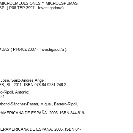
, MICROEMEULSIONES Y MICROESPUMAS
08-TEP-3997 - Investigador/a).
PI-0402/2007 - Investigador/a ).
,José
,
Sanz-Andres,Angel
:
L. 2011. ISBN 978-84-9281-246-2
o-Ripoll, Antonio
:
9-1
borid-Sánchez-Pastor, Miguel
,
Barrero-Ripoll,
MERICANA DE ESPAÑA. 2005. ISBN 844-819-
RAMERICANA DE ESPAÑA. 2005. ISBN 84-