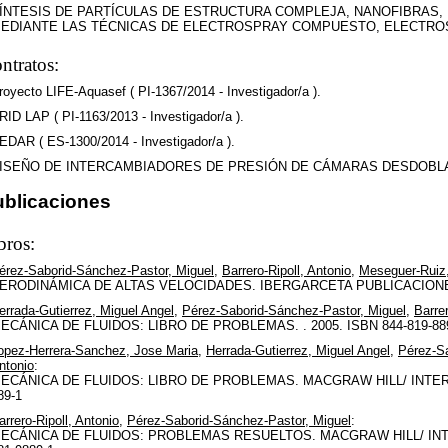
ÍNTESIS DE PARTÍCULAS DE ESTRUCTURA COMPLEJA, NANOFIBRAS
EDIANTE LAS TÉCNICAS DE ELECTROSPRAY COMPUESTO, ELECTROSPI ( P
ntratos:
royecto LIFE-Aquasef ( PI-1367/2014 - Investigador/a ).
RID LAP ( PI-1163/2013 - Investigador/a ).
EDAR ( ES-1300/2014 - Investigador/a ).
ISEÑO DE INTERCAMBIADORES DE PRESIÓN DE CÁMARAS DESDOBLADAS ( 
ublicaciones
bros:
érez-Saborid-Sánchez-Pastor, Miguel
,
Barrero-Ripoll, Antonio
,
Meseguer-Ruiz
ERODINÁMICA DE ALTAS VELOCIDADES. IBERGARCETA PUBLICACIONES, S
errada-Gutierrez, Miguel Angel
,
Pérez-Saborid-Sánchez-Pastor, Miguel
,
Barrer
ECÁNICA DE FLUIDOS: LIBRO DE PROBLEMAS. . 2005. ISBN 844-819-88
opez-Herrera-Sanchez, Jose Maria
,
Herrada-Gutierrez, Miguel Angel
,
Pérez-Sa
ntonio
:
ECÁNICA DE FLUIDOS: LIBRO DE PROBLEMAS. MACGRAW HILL/ INTERA
89-1
arrero-Ripoll, Antonio
,
Pérez-Saborid-Sánchez-Pastor, Miguel
:
ECÁNICA DE FLUIDOS: PROBLEMAS RESUELTOS. MACGRAW HILL/ INTE