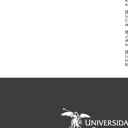
A
A
M
L
C
d
M
¿
d
I
M
L
I
B