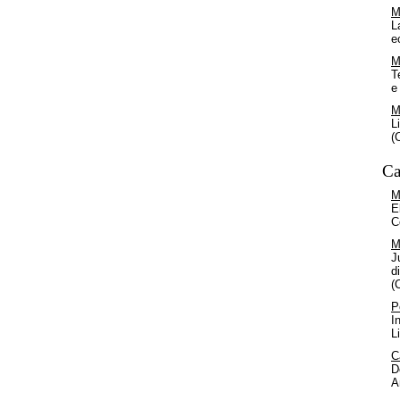
M
L
e
M
T
e
M
L
(
Ca
M
E
C
M
J
d
(
P
I
L
C
D
A