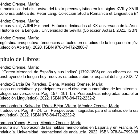
éndez Orense, María
:
a tradicionalidad discursiva del texto preensayístico en los siglos XVII y XVII
conomía política de. Peter Lang. Colección Studia Romanica et Linguistica (
éndez Orense, María
:
empus volat, AJIHLE manet. Estudios dedicados al XX aniversario de la Asoci
 Historia de la Lengua . Universidad de Sevilla (Colección Actas). 2021. ISB
éndez Orense, María
:
ingüística prospectiva: tendencias actuales en estudios de la lengua entre jó
Colección Abierta). 2020. ISBN 978-84-472-2886-7
pítulo de Libros:
éndez Orense, María
:
l "Correo Mercantil de España y sus Indias" (1792-1808) en los albores del e
onstruyendo la lengua hoy: nuevos estudios sobre el español del siglo XIX.
endez-Garcia De Paredes, Elena
,
Méndez Orense, María
:
uegos enunciativos y participantes en el discurso humorístico de las sitcoms.
iálogos conversaciona. Pag. 157 - 181. En: Perspectivas integradas para el aná
Colección Lingüística). 2022. ISBN 978-84-472-2232-2
ons-bordería, Salvador
,
Pérez-Béjar, Víctor
,
Méndez Orense, María
:
ntroducción. Pag. 9 - 24. En: Perspectivas integradas para el análisis de la or
ingüística). 2022. ISBN 978-84-472-2232-2
armona-Yanes, Elena
,
Méndez Orense, María
:
e sur a sur. Valoración de las hablas meridionales en España y en Francia. Pa
ndalucía. Universidad Internacional de andalucía. 2022. ISBN 978-84-7993-38