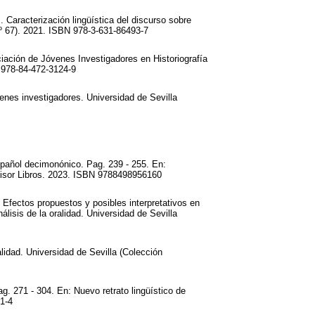
I. Caracterización lingüística del discurso sobre
nº 67). 2021. ISBN 978-3-631-86493-7
ación de Jóvenes Investigadores en Historiografía
N 978-84-472-3124-9
venes investigadores. Universidad de Sevilla
spañol decimonónico. Pag. 239 - 255. En:
 Visor Libros. 2023. ISBN 9788498956160
 Efectos propuestos y posibles interpretativos en
lisis de la oralidad. Universidad de Sevilla
alidad. Universidad de Sevilla (Colección
g. 271 - 304. En: Nuevo retrato lingüístico de
1-4