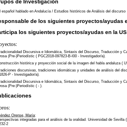
upos de Investigación
l español hablado en Andalucía / Estudios históricos de Análisis del discurso
sponsable de los siguientes proyectos/ayudas e
rticipa los siguientes proyectos/ayudas en la US
oyectos:
radicionalidad Discursiva e Idiomática, Sintaxis del Discurso, Traducción y 
rosa (Pre-)Periodístic ( PGC2018-097823-B-I00 - Investigador/a).
onstrucción histórica y proyección social de la imagen del habla andaluza ( U
radiciones discursivas, tradiciones idiomáticas y unidades de análisis del dis
1826-P - Investigador/a).
radicionalidad Discursiva e Idiomática, Sintaxis del Discurso, Traducción y 
rosa (Pre-)Periodístic ( - ).
ublicaciones
bros:
éndez Orense, María
:
erspectivas integradas para el análisis de la oralidad. Universidad de Sevilla
232-2