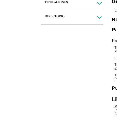
Gr
E
Re
Pa
Pr
T
P
C
T
5
T
P
P
Li
M
P
2