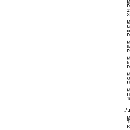
M
D
2
S
M
L
e
D
M
I
R
M
I
D
M
Q
U
M
H
1
Pu
M
T
R