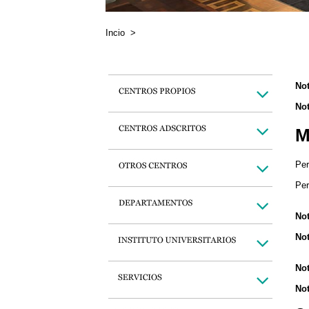
Incio
>
Not
Not
M
Per
Per
Not
Not
Not
Not