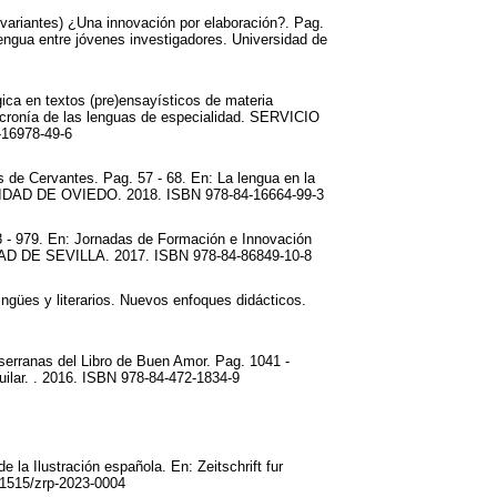
 variantes) ¿Una innovación por elaboración?. Pag.
lengua entre jóvenes investigadores. Universidad de
ica en textos (pre)ensayísticos de materia
acronía de las lenguas de especialidad. SERVICIO
16978-49-6
s de Cervantes. Pag. 57 - 68. En: La lengua en la
RSIDAD DE OVIEDO. 2018. ISBN 978-84-16664-99-3
8 - 979. En: Jornadas de Formación e Innovación
 DE SEVILLA. 2017. ISBN 978-84-86849-10-8
ingües y literarios. Nuevos enfoques didácticos.
 serranas del Libro de Buen Amor. Pag. 1041 -
uilar. . 2016. ISBN 978-84-472-1834-9
 la Ilustración española. En: Zeitschrift fur
.1515/zrp-2023-0004