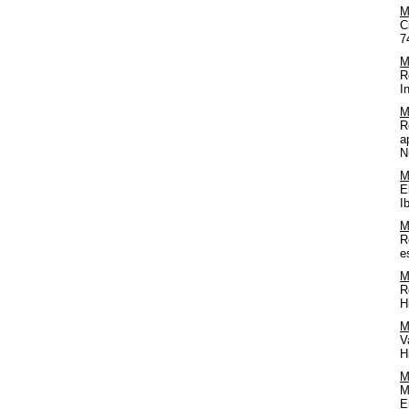
M
C
7
M
R
I
M
R
a
N
M
E
I
M
R
e
M
R
H
M
V
H
M
M
E