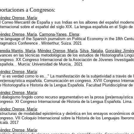
ortaciones a Congresos:
éndez Orense, María
:
l Correo Mercantil de España y sus Indias en los albores del español moder
nternacional sobre el español del siglo XIX. La lengua española en el Siglo d
éndez Orense, María
,
Carmona-Yanes, Elena
:
he language of the Spanish journalism on Political Economy in the 18th Cent
ragmatics Conference . Winterthur, Suiza. 2021
eredia Mantis, María
,
Méndez Orense, María
,
Silva, Natalia
,
González Jimén
vances en las técnicas metodológicas de los estudios de Historiografía Lingü
ongreso. XX Congreso Internacional de la Asociación de Jóvenes Investigadore
spañola. . Murcia: Universidad de Murcia,. 2021
éndez Orense, María
:
Y si es verdad como lo es..." La manifestación de la subjetividad a través de
pre)ensayística española. Comunicación en congreso. XVIII Congreso Interna
e Historiografía e Historia de la Lengua Española. Facultad Pluridisciplinar d
éndez Orense, María
:
l dialogismo fingido como recurso argumentativo en la prosa (pre)ensayística
ongreso. XI Congreso Internacional de Historia de la Lengua Española. Lima.
éndez Orense, María
:
structuras de modalidad epistémica y deóntica en los ensayos económicos de
ongreso. VII Coloquio Internacional sobre la Historia de los Lenguajes Iberor
lcalá. 2017
éndez Orense, María
: