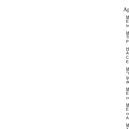
Ap
M
E
I
M
T
P
H
A
C
E
M
"
(
d
M
E
c
M
E
c
A
M