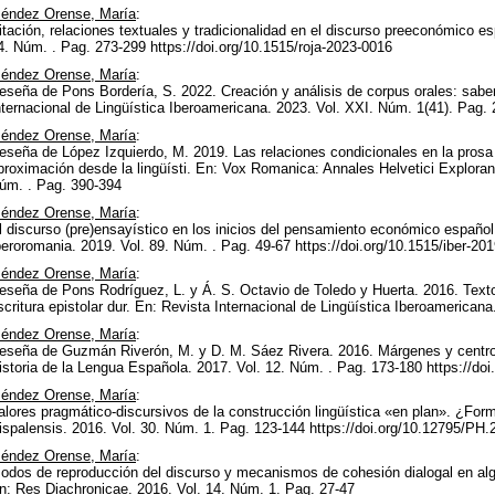
éndez Orense, María
:
itación, relaciones textuales y tradicionalidad en el discurso preeconómico 
4. Núm. . Pag. 273-299 https://doi.org/10.1515/roja-2023-0016
éndez Orense, María
:
eseña de Pons Bordería, S. 2022. Creación y análisis de corpus orales: saber
nternacional de Lingüística Iberoamericana. 2023. Vol. XXI. Núm. 1(41). Pag.
éndez Orense, María
:
eseña de López Izquierdo, M. 2019. Las relaciones condicionales en la prosa
proximación desde la lingüísti. En: Vox Romanica: Annales Helvetici Explorand
úm. . Pag. 390-394
éndez Orense, María
:
l discurso (pre)ensayístico en los inicios del pensamiento económico español 
beroromania. 2019. Vol. 89. Núm. . Pag. 49-67 https://doi.org/10.1515/iber-20
éndez Orense, María
:
eseña de Pons Rodríguez, L. y Á. S. Octavio de Toledo y Huerta. 2016. Textos 
scritura epistolar dur. En: Revista Internacional de Lingüística Iberoamerican
éndez Orense, María
:
eseña de Guzmán Riverón, M. y D. M. Sáez Rivera. 2016. Márgenes y centros 
istoria de la Lengua Española. 2017. Vol. 12. Núm. . Pag. 173-180 https://doi
éndez Orense, María
:
alores pragmático-discursivos de la construcción lingüística «en plan». ¿For
ispalensis. 2016. Vol. 30. Núm. 1. Pag. 123-144 https://doi.org/10.12795/PH.
éndez Orense, María
:
odos de reproducción del discurso y mecanismos de cohesión dialogal en al
n: Res Diachronicae. 2016. Vol. 14. Núm. 1. Pag. 27-47