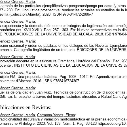
éndez Orense, María
:
iacronía de las partículas ejemplificativas pongamos/pongo por caso (y otras
37 - 250. En: Lingüística prospectiva: tendencias actuales en estudios de la 
evilla (Colección Abierta). 2020. ISBN 978-84-472-2886-7
éndez Orense, María
:
a experiencia y la demostración como estrategias de legitimación epistemológ
conómica (ss. XVII-XVIII). Pag. 287 - 303. En: Nuevas perspectivas en la di
E PUBLICACIONES DE LA UNIVERSIDAD DE ALCALÁ. 2018. ISBN 978-84-
éndez Orense, María
:
lación oracional y orden de palabras en los diálogos de las Novelas Ejemplare
omania. Cartografía lingüística de un territorio. EDICIONES DE LA UNIVE
éndez Orense, María
:
nnovación docente en la asignatura Gramática Histórica del Español. Pag. 96
ocente . INSTITUTO DE CIENCIAS DE LA EDUCACIÓN DE LA UNIVERSIDAD
éndez Orense, María
:
uijote FM. Una propuesta didáctica. Pag. 1006 - 1012. En: Aprendizajes pluril
niversitat d'Alacant. 2016. ISBN 9788416724307
éndez Orense, María
:
uellas de oralidad en Juan Ruiz. Técnicas de construcción del diálogo en las
058. En: El español a través del tiempo. Estudios ofrecidos a Rafael Cano Ag
blicaciones en Revistas:
éndez Orense, María
,
Carmona-Yanes, Elena
:
radicionalidad discursiva y variación morfosintáctica en la prensa económica de
omanische Philologie. 2023. Vol. 139. Núm. 1. Pag. 88-123 https://doi.org/10