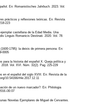
español. En: Romanistisches Jahrbuch. 2023. Vol.
es prácticos y reflexiones teóricas. En: Revista
 218-223
 ejemplar castellana de la Edad Media. Una
is Linguis Romanicis Destinati. 2020. Vol. 78.
(1600-1795): la deixis de primera persona. En:
19-0005
para la historia del español X. Queja política y
a. 2018. Vol. XVI. Núm. 32(2). Pag. 225-229
en el español del siglo XVIII. En: Revista de la
.org/10.54166/rhle.2017.12.11
mación de un nuevo marcador?. En: Philologia
2016.i30.07
gunas Novelas Ejemplares de Miguel de Cervantes.