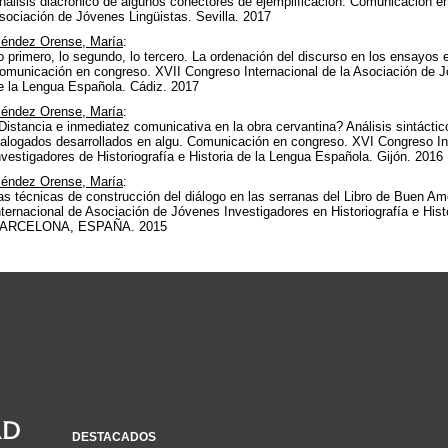
nálisis diacrónico de algunos conectores de ejemplificación. Comunicación e
sociación de Jóvenes Lingüistas. Sevilla. 2017
éndez Orense, María
:
o primero, lo segundo, lo tercero. La ordenación del discurso en los ensayos 
omunicación en congreso. XVII Congreso Internacional de la Asociación de Jó
e la Lengua Española. Cádiz. 2017
éndez Orense, María
:
Distancia e inmediatez comunicativa en la obra cervantina? Análisis sintácti
ialogados desarrollados en algu. Comunicación en congreso. XVI Congreso In
nvestigadores de Historiografía e Historia de la Lengua Española. Gijón. 2016
éndez Orense, María
:
as técnicas de construcción del diálogo en las serranas del Libro de Buen 
nternacional de Asociación de Jóvenes Investigadores en Historiografía e Hi
ARCELONA, ESPAÑA. 2015
DESTACADOS