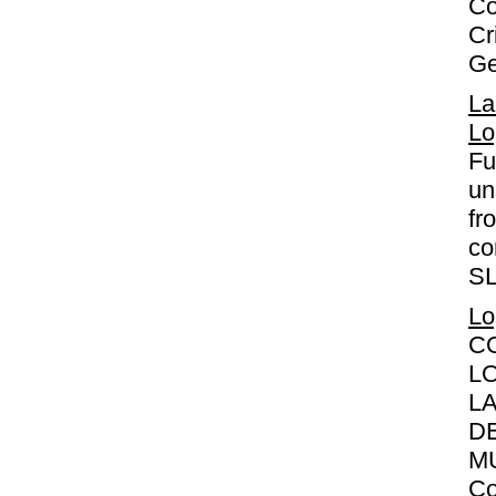
Co
Cr
Ge
La
Lo
Fu
un
fr
co
SL
Lo
C
L
L
D
MU
Co