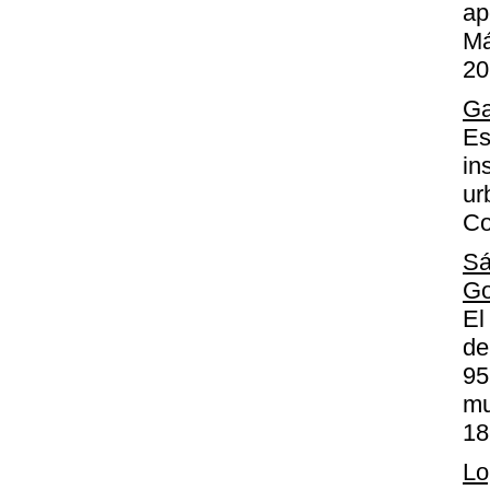
ap
Má
20
Ga
Es
in
ur
Co
Sá
Go
El
de
95
mu
18
Lo