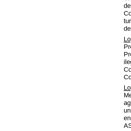
de
Co
tu
de
Lo
Pr
Pr
il
Co
Co
Lo
Me
ag
un
en
A