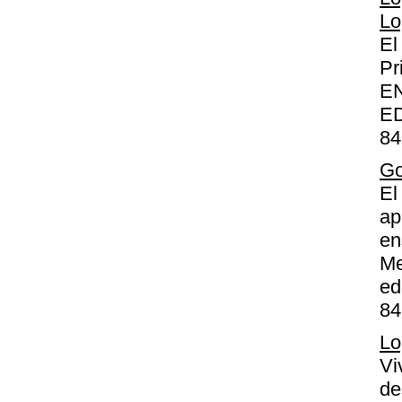
Lo
El
Pr
E
ED
84
Go
El
ap
en
Me
ed
84
Lo
Vi
de