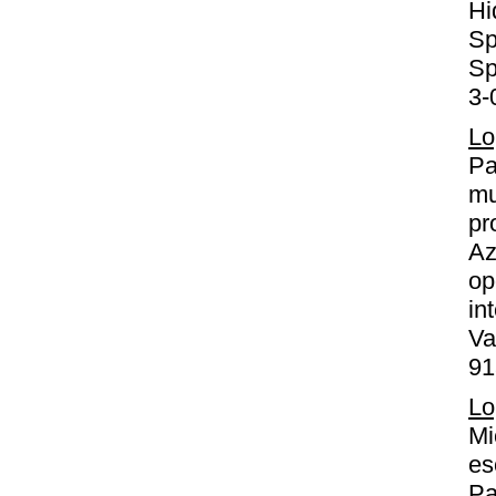
Hi
Sp
Sp
3-
Lo
Pa
mu
pr
Az
op
in
Va
91
Lo
Mi
es
Pa