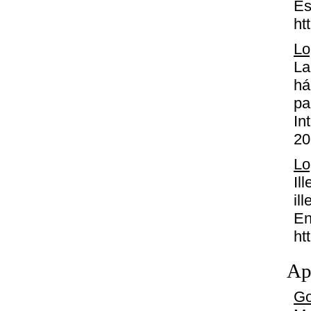
Es
ht
Lo
La
há
pa
In
20
Lo
Il
il
En
ht
Ap
Go