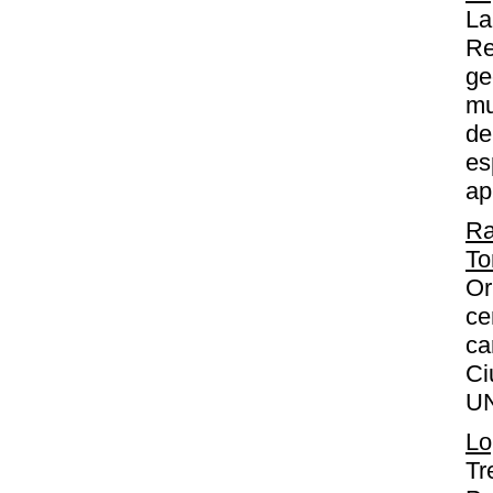
La
Re
ge
mu
de
es
ap
Ra
To
Or
ce
ca
Ci
U
Lo
Tr