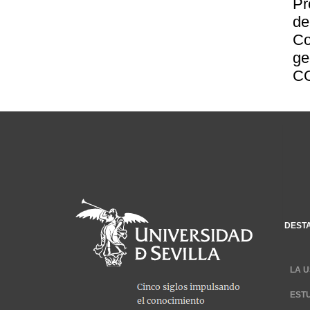
Pr
de
Co
ge
CO
DEST
LA U
EST