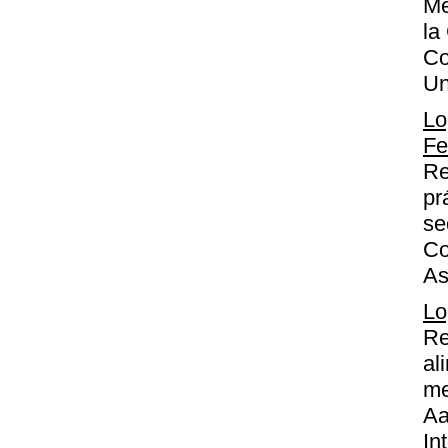
Me
la
Co
Un
Lo
Fe
Re
pr
se
Co
As
Lo
Re
al
me
Aa
In