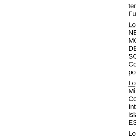
te
Fu
Lo
N
M
D
S
Co
po
Lo
Mi
Co
In
is
ES
Lo