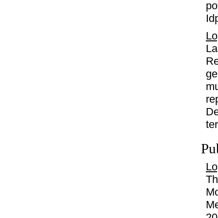
po
Id
Lo
La
Re
ge
mu
re
De
te
Pu
Lo
Th
Mo
Me
20