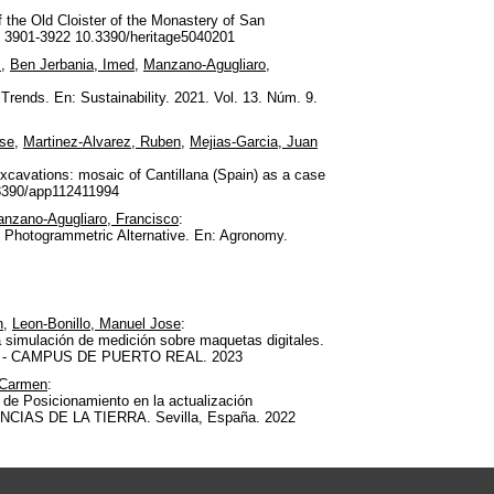
the Old Cloister of the Monastery of San
g. 3901-3922 10.3390/heritage5040201
s
,
Ben Jerbania, Imed
,
Manzano-Agugliaro,
rends. En: Sustainability. 2021. Vol. 13. Núm. 9.
ose
,
Martinez-Alvarez, Ruben
,
Mejias-Garcia, Juan
xcavations: mosaic of Cantillana (Spain) as a case
0.3390/app112411994
nzano-Agugliaro, Francisco
:
Photogrammetric Alternative. En: Agronomy.
n
,
Leon-Bonillo, Manuel Jose
:
 simulación de medición sobre maquetas digitales.
DIZ, - CAMPUS DE PUERTO REAL. 2023
 Carmen
:
 de Posicionamiento en la actualización
NCIAS DE LA TIERRA. Sevilla, España. 2022