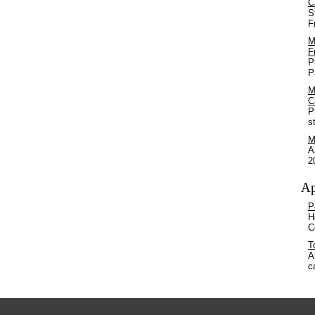
C
S
F
M
F
P
P
M
C
P
s
M
A
2
Ap
P
H
C
T
A
c