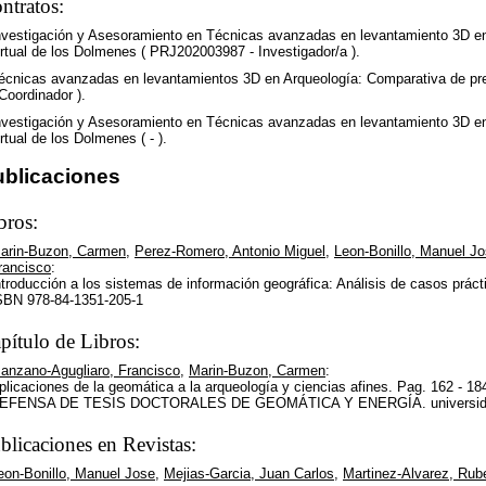
ntratos:
nvestigación y Asesoramiento en Técnicas avanzadas en levantamiento 3D en A
irtual de los Dolmenes ( PRJ202003987 - Investigador/a ).
écnicas avanzadas en levantamientos 3D en Arqueología: Comparativa de pr
 Coordinador ).
nvestigación y Asesoramiento en Técnicas avanzadas en levantamiento 3D en A
irtual de los Dolmenes ( - ).
ublicaciones
bros:
arin-Buzon, Carmen
,
Perez-Romero, Antonio Miguel
,
Leon-Bonillo, Manuel J
rancisco
:
ntroducción a los sistemas de información geográfica: Análisis de casos prác
SBN 978-84-1351-205-1
pítulo de Libros:
anzano-Agugliaro, Francisco
,
Marin-Buzon, Carmen
:
plicaciones de la geomática a la arqueología y ciencias afines. Pag. 1
EFENSA DE TESIS DOCTORALES DE GEOMÁTICA Y ENERGÍA. universidad d
blicaciones en Revistas:
eon-Bonillo, Manuel Jose
,
Mejias-Garcia, Juan Carlos
,
Martinez-Alvarez, Rub