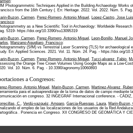
armen
:
fM Photogrammetric Techniques Applied in the Building Archaeology Works of 
rancisco from the 16th Century (. En: Heritage. 2022. Vol. 2022. Núm. 5. Pa
arin-Buzon, Carmen
,
Perez-Romero, Antonio Miguel
,
Lopez-Castro, Jose Lui
rancisco
:
hotogrammetry as a New Scientific Tool in Archaeology: Worldwide Research T
ag. 5319- https://doi.org/10.3390/su13095319
arin-Buzon, Carmen
,
Perez-Romero, Antonio Miguel
,
Leon-Bonillo, Manuel J
arlos
,
Manzano-Agugliaro, Francisco
:
hotogrammetry (SfM) vs Terrestrial Laser Scanning (TLS) for archaeological e
tudy. En: Applied Sciences. 2021. Vol. 11. Núm. 24. Pag. - https://doi.org/1
arin-Buzon, Carmen
,
Perez-Romero, Antonio Miguel
,
Tucci-alvarez, Fabio
,
Ma
ssessing the Orange Tree Crown Volumes Using Google Maps as a Low-Cost 
020. Vol. 10. Núm. 6. Pag. - 10.3390/agronomy10060893
ortaciones a Congresos:
erez-Romero, Antonio Miguel
,
Marin-Buzon, Carmen
,
Martinez-Alvarez, Rube
erramienta para el autoaprendizaje de la toma de datos de campo mediante la
omunicación en congreso. 32 INGEGRAF Internacional conference. - CÁ
orrecillas, C.
,
Verdú-vazquéz, Amparo
,
Garcia-Ruesgas, Laura
,
Marin-Buzon,
nalizando el empleo de las localizaciones de los usuarios de la Red Andaluza
artográfica . Ponencia en Congreso. XII CONGRESO DE GEOMÁTICA Y CIE