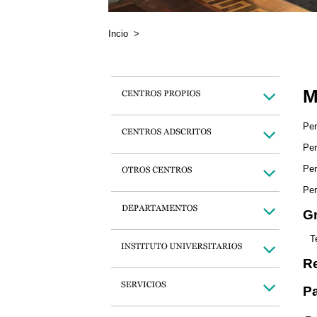
Incio
>
M
Per
Per
Per
Per
Gr
T
Re
Pa