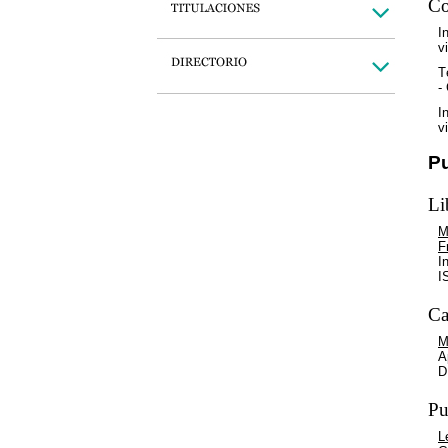
Co
I
v
T
-
I
v
P
Li
M
F
I
I
Ca
M
A
D
Pu
L