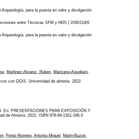
rqueología, para la puesta en valor y divulgación
ecisiones entre Técnicas SFM y HDS ( 2/00/210/0
rqueología, para la puesta en valor y divulgación
ose
,
Martinez-Alvarez, Ruben
,
Manzano-Agugliaro,
ticos con QGIS. Universidad de almeria. 2022.
62 - 184. En: PRESENTACIONES PARA EXPOSICIÓN Y
e Almería. 2022. ISBN 978-84-1351-186-3
en
,
Perez-Romero, Antonio Miguel
,
Marin-Buzon,