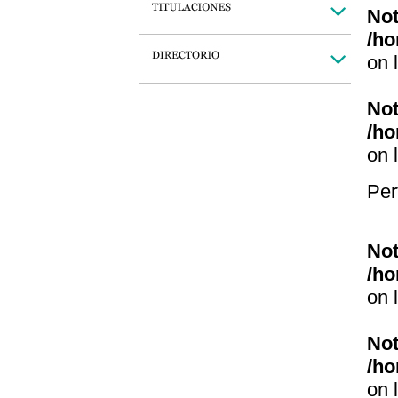
Not
/ho
on 
Not
/ho
on 
Per
Not
/ho
on 
Not
/ho
on 