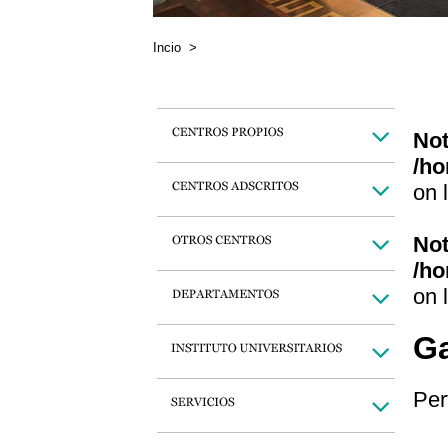
Incio
>
Not
/ho
on 
Not
/ho
on 
Ga
Per