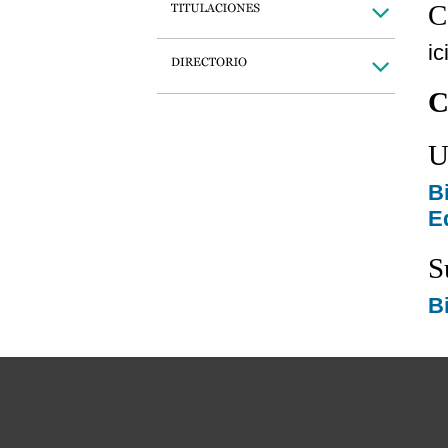
C
i
C
U
B
Ed
S
B