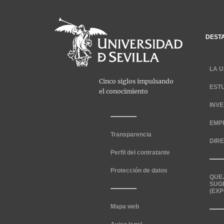
DEST
LA U
EST
INV
EMP
Transparencia
DIR
Perfil del contratante
Protección de datos
QUE
SUG
(EXP
Mapa web