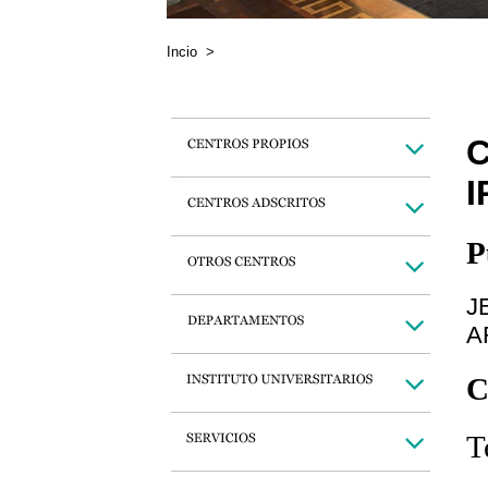
Incio
>
I
P
J
A
C
T