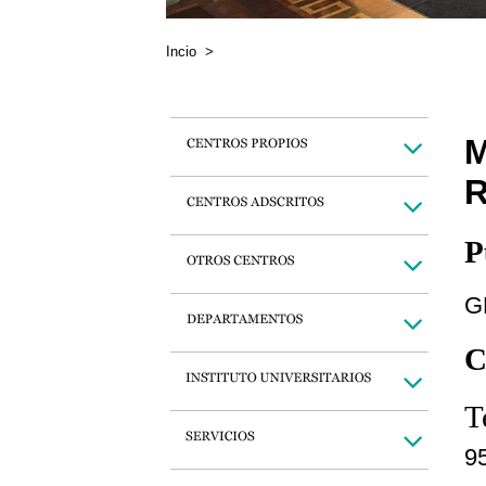
Incio
>
P
G
C
T
9