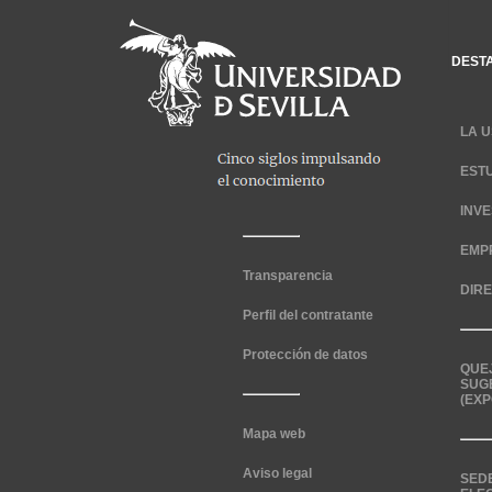
DEST
LA U
EST
INV
EMP
Transparencia
DIR
Perfil del contratante
Protección de datos
QUE
SUG
(EXP
Mapa web
Aviso legal
SED