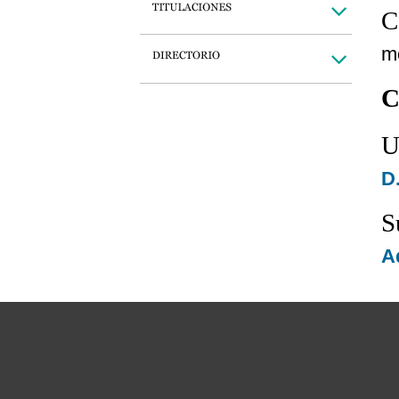
C
m
C
U
D.
S
A