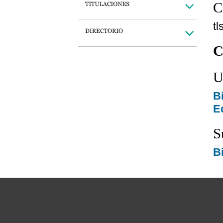
C
t
C
U
B
Ed
S
B