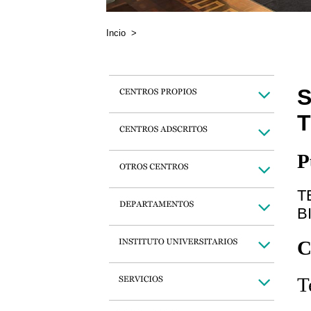
Incio
>
S
T
P
T
B
C
T