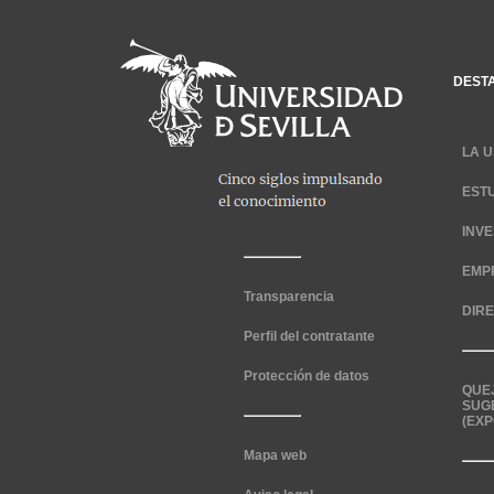
DEST
LA U
EST
INV
EMP
Transparencia
DIR
Perfil del contratante
Protección de datos
QUE
SUG
(EXP
Mapa web