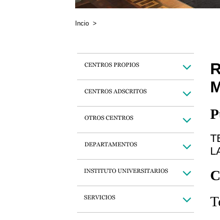
Incio
>
P
T
L
C
T