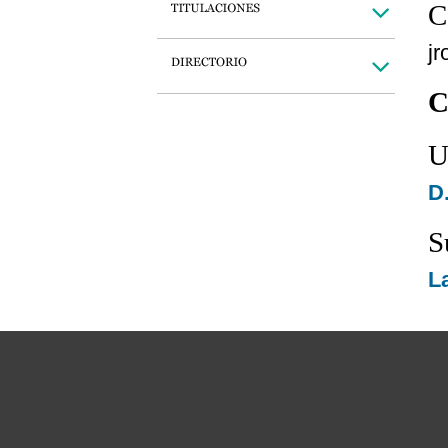
C
j
C
U
D
S
L