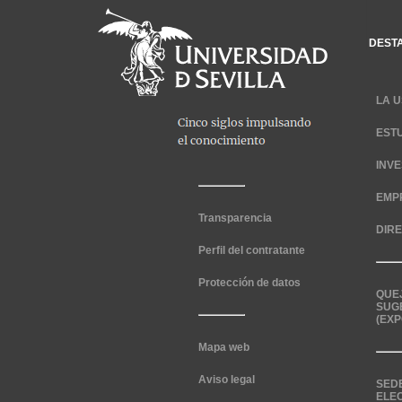
DEST
LA U
EST
INV
EMP
Transparencia
DIR
Perfil del contratante
Protección de datos
QUE
SUG
(EXP
Mapa web
Aviso legal
SED
ELE