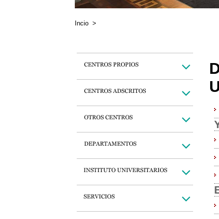
Incio
>
D
U