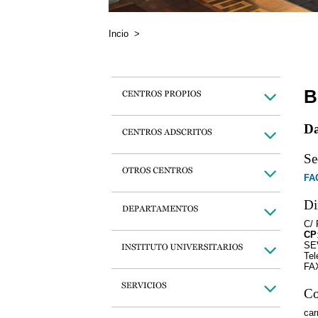
Incio
>
B
Da
Se
FA
Di
C/
CP
SE
Tel
FAX
Co
ca