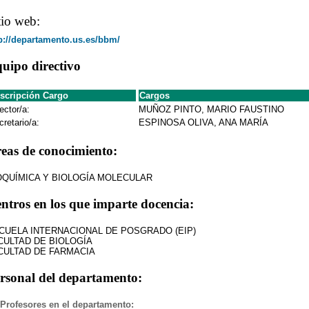
tio web:
p://departamento.us.es/bbm/
uipo directivo
scripción Cargo
Cargos
ector/a:
MUÑOZ PINTO, MARIO FAUSTINO
cretario/a:
ESPINOSA OLIVA, ANA MARÍA
eas de conocimiento:
OQUÍMICA Y BIOLOGÍA MOLECULAR
ntros en los que imparte docencia:
CUELA INTERNACIONAL DE POSGRADO (EIP)
CULTAD DE BIOLOGÍA
CULTAD DE FARMACIA
rsonal del departamento:
Profesores en el departamento: