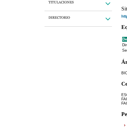
Si
htt
Eq
De
Dir
Se
Ár
BI
Ce
ES
FA
FA
Pe